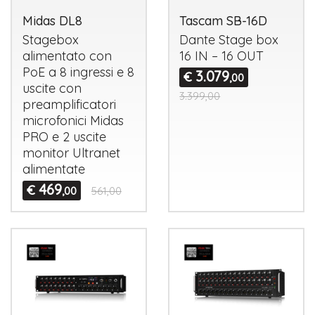
Midas DL8
Tascam SB-16D
Stagebox
Dante Stage box
alimentato con
16 IN – 16
OUT
PoE a 8 ingressi e 8
3.079
€
,00
uscite con
3.399,00
preamplificatori
microfonici Midas
PRO
e 2 uscite
monitor Ultranet
alimentate
469
€
,00
561,00