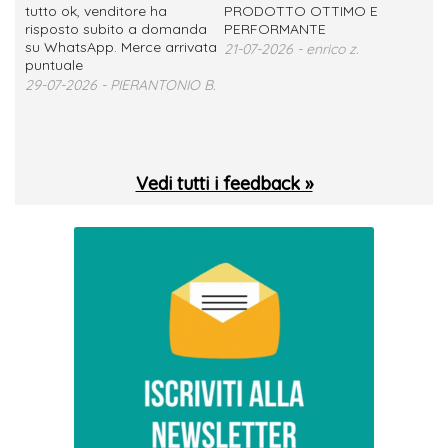
tutto ok, venditore ha
PRODOTTO OTTIMO E
ho 
no
risposto subito a domanda
PERFORMANTE
sod
su WhatsApp. Merce arrivata
ser
21-07-2026 - enrico z.
loro
puntuale
13-
29-07-2026 - PIERANTONIO B.
 T.
Vedi tutti i feedback »