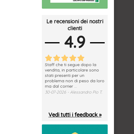
Le recensioni dei nostri
clienti
4.9
erfetto, materiale
Staff che ti segue dopo la
tutto ok, vendi
e spedizione
vendita, in particolare sono
subito a dom
sima, grazie.
stati presenti per un
WhatsApp. Mer
problema non di peso da loro
puntuale
026 - Daniele S.
ma dal corrier ...
29-07-2026 - 
30-07-2026 - Alessandro Pio T.
Vedi tutti i feedback »