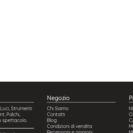
Negozio
P
 Luci, Strumenti
Chi Siamo
N
t, Palchi,
Contatti
O
o spettacolo.
Blog
C
Condizioni di vendita
M
Recensioni e opinioni
M