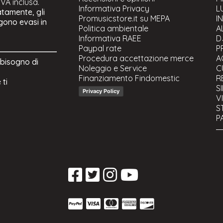
 IVA inclusa.
Informativa Privacy
L
atamente, gli
Promusicstore.it su MEPA
I
ngono evasi in
Politica ambientale
A
Informativa RAEE
D
Paypal rate
P
Procedura accettazione merce
A
 bisogno di
Noleggio e Service
C
Finanziamento Findomestic
R
 ti
S
Privacy Policy
V
S
P
C
S
U