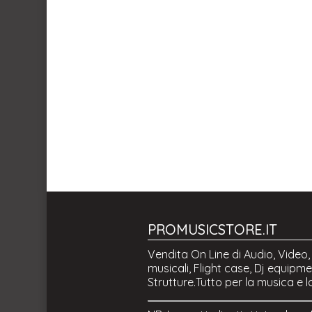
PROMUSICSTORE.IT
Vendita On Line di Audio, Video,
musicali, Flight case, Dj equipmen
Strutture.Tutto per la musica e l