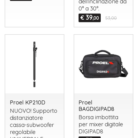
dell’inclinazione da
0° a 30°.
39
€
,00
53,00
Proel KP210D
Proel
BAGDIGIPAD8
NUOVO
! Supporto
Borsa imbottita
distanziatore
per mixer digitale
cassa-subwoofer
DIGIPAD8
regolabile