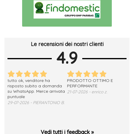
Le recensioni dei nostri clienti
4.9
tutto ok, venditore ha
PRODOTTO OTTIMO E
ho 
no
risposto subito a domanda
PERFORMANTE
sod
su WhatsApp. Merce arrivata
ser
21-07-2026 - enrico z.
loro
puntuale
13-
29-07-2026 - PIERANTONIO B.
 T.
Vedi tutti i feedback »