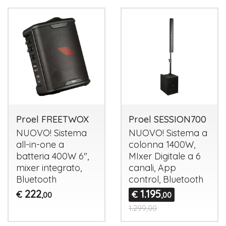
Proel FREETWOX
Proel SESSION700
NUOVO
! Sistema
NUOVO
! Sistema a
all-in-one a
colonna 1400W,
batteria 400W 6",
MIxer Digitale a 6
mixer integrato,
canali, App
Bluetooth
control, Bluetooth
222
1.195
€
€
,00
,00
1.299,00