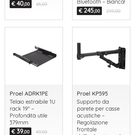
Bluetooth – Bianca!
40
€
,00
65,00
245
€
,00
299,00
Proel ADRK1PE
Proel KP595
Telaio estraibile 1U
Supporto da
rack 19" –
parete per casse
Profondità utile
acustiche –
379mm
Regolazione
frontale
39
€
,00
49,00