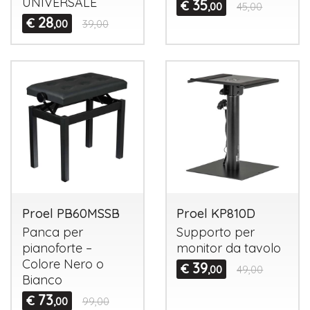
UNIVERSALE
35
€
,00
45,00
28
€
,00
39,00
Proel PB60MSSB
Proel KP810D
Panca per
Supporto per
pianoforte –
monitor da tavolo
Colore Nero o
39
€
,00
49,00
Bianco
73
€
,00
99,00