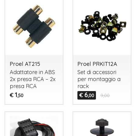
Proel AT215
Proel PRKIT12A
Adattatore in
ABS
Set di accessori
2x presa
RCA
– 2x
per montaggio a
presa
RCA
rack
1
6
€
€
,50
,00
9,00