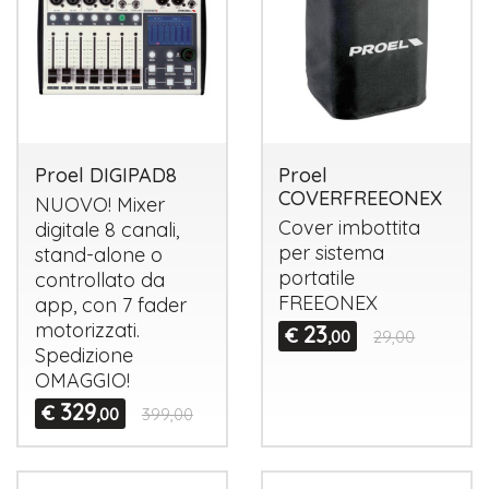
Proel DIGIPAD8
Proel
COVERFREEONEX
NUOVO
! Mixer
Cover imbottita
digitale 8 canali,
per sistema
stand-alone o
portatile
controllato da
FREEONEX
app, con 7 fader
motorizzati.
23
€
,00
29,00
Spedizione
OMAGGIO
!
329
€
,00
399,00