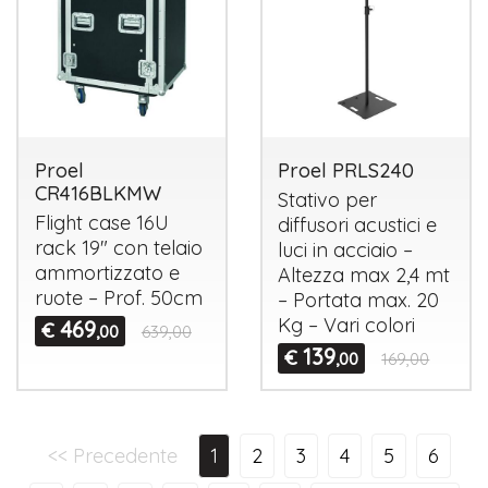
Proel
Proel PRLS240
CR416BLKMW
Stativo per
Flight case 16U
diffusori acustici e
rack 19" con telaio
luci in acciaio –
ammortizzato e
Altezza max 2,4 mt
ruote – Prof. 50cm
– Portata max. 20
Kg – Vari colori
469
€
,00
639,00
139
€
,00
169,00
<< Precedente
1
2
3
4
5
6