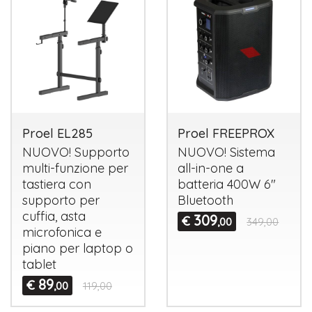
Proel EL285
Proel FREEPROX
NUOVO
! Supporto
NUOVO
! Sistema
multi-funzione per
all-in-one a
tastiera con
batteria 400W 6"
supporto per
Bluetooth
cuffia, asta
309
€
,00
349,00
microfonica e
piano per laptop o
tablet
89
€
,00
119,00