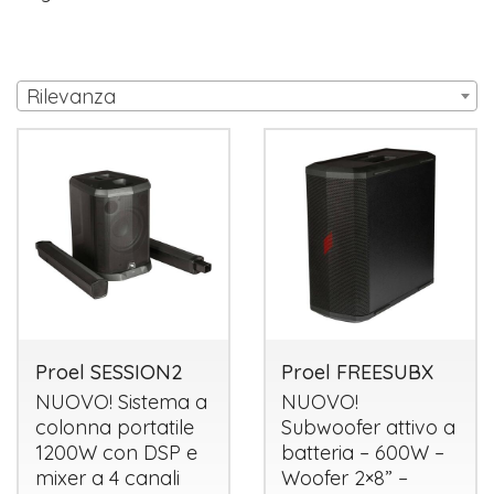
Rilevanza
Proel SESSION2
Proel FREESUBX
NUOVO
! Sistema a
NUOVO
!
colonna portatile
Subwoofer attivo a
1200W con
DSP
e
batteria – 600W –
mixer a 4 canali
Woofer 2×8” –