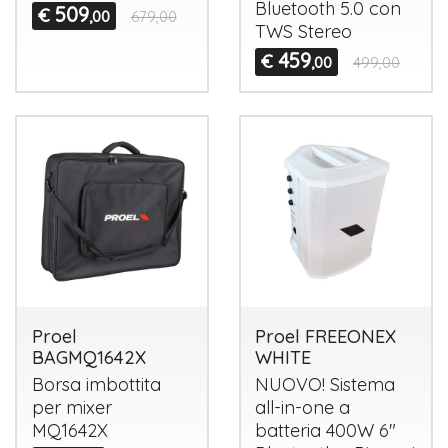
Bluetooth 5.0 con
509
€
,00
679,00
TWS
Stereo
459
€
,00
499,00
Proel
Proel FREEONEX
BAGMQ1642X
WHITE
Borsa imbottita
NUOVO
! Sistema
per mixer
all-in-one a
MQ1642X
batteria 400W 6"