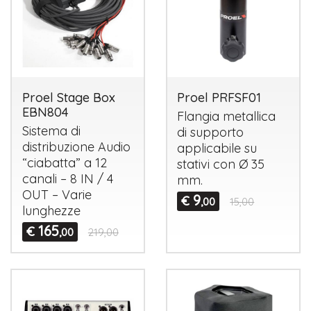
Proel Stage Box
Proel PRFSF01
EBN804
Flangia metallica
Sistema di
di supporto
distribuzione Audio
applicabile su
“ciabatta” a 12
stativi con Ø 35
canali – 8 IN / 4
mm.
OUT
– Varie
9
€
,00
15,00
lunghezze
165
€
,00
219,00