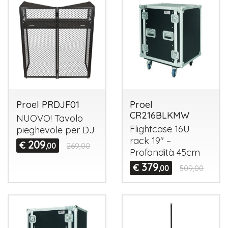
Proel PRDJF01
Proel
CR216BLKMW
NUOVO
! Tavolo
Flightcase 16U
pieghevole per DJ
rack 19" –
209
€
,00
269,00
Profondità 45cm
379
€
,00
509,00