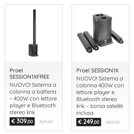
Proel
Proel SESSION1X
SESSION1XFREE
NUOVO
! Sistema a
NUOVO
! Sistema a
colonna 400W con
colonna a batteria
lettore player e
– 400W con lettore
Bluetooth stereo
player e Bluetooth
link – borsa satelliti
stereo link
inclusa
309
€
249
€
,00
329,00
,00
289,00