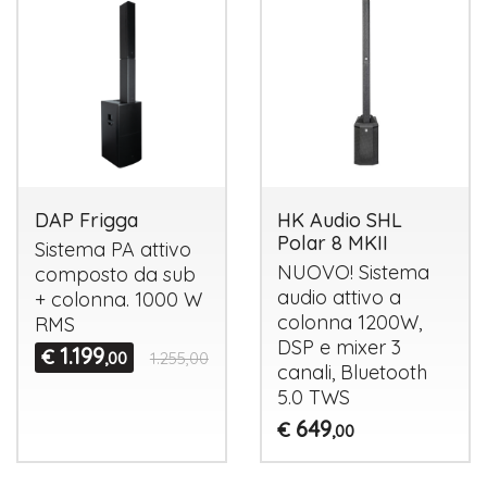
DAP Frigga
HK Audio SHL
Polar 8 MKII
Sistema PA attivo
NUOVO
! Sistema
composto da sub
audio attivo a
+ colonna. 1000 W
colonna 1200W,
RMS
DSP
e mixer 3
1.199
€
,00
1.255,00
canali, Bluetooth
5.0
TWS
649
€
,00