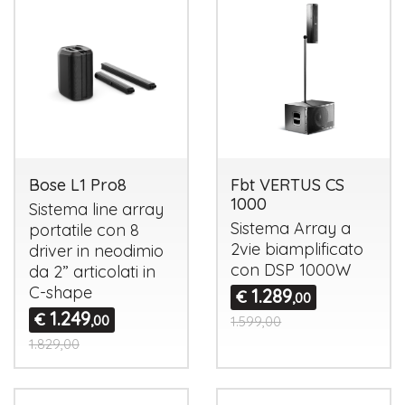
Bose L1 Pro8
Fbt VERTUS CS
1000
Sistema line array
Sistema Array a
portatile con 8
2vie biamplificato
driver in neodimio
con
DSP
1000W
da 2” articolati in
C-shape
1.289
€
,00
1.249
€
,00
1.599,00
1.829,00