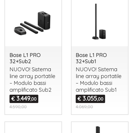
Bose L1 PRO
Bose L1 PRO
32+Sub2
32+Sub1
NUOVO
! Sistema
NUOVO
! Sistema
line array portatile
line array portatile
– Modulo bassi
– Modulo bassi
amplificato Sub2
amplificato Sub1
3.449
3.055
€
€
,00
,00
4.590,00
4.069,00