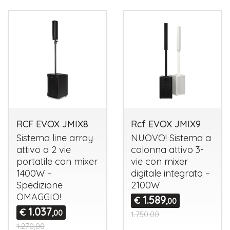
RCF EVOX JMIX8
Rcf EVOX JMIX9
Sistema line array
NUOVO
! Sistema a
attivo a 2 vie
colonna attivo 3-
portatile con mixer
vie con mixer
1400W –
digitale integrato –
Spedizione
2100W
OMAGGIO
!
1.589
€
,00
1.037
€
,00
1.750,00
1.270,00