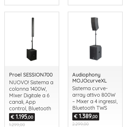
Proel SESSION700
Audiophony
MOJOcurveXL
NUOVO
! Sistema a
Sistema curve-
colonna 1400W,
array attivo 800W
MIxer Digitale a 6
– Mixer a 4 ingressI,
canali, App
Bluetooth
TWS
control, Bluetooth
1.389
1.195
€
€
,00
,00
2.299,00
1.299,00