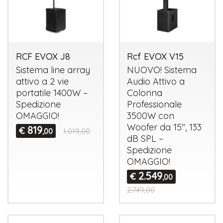
RCF EVOX J8
Rcf EVOX V15
Sistema line array
NUOVO
! Sistema
attivo a 2 vie
Audio Attivo a
portatile 1400W –
Colonna
Spedizione
Professionale
OMAGGIO
!
3500W con
Woofer da 15", 133
819
€
,00
1.019,00
dB
SPL
–
Spedizione
OMAGGIO
!
2.549
€
,00
2.749,00