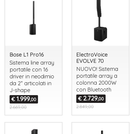
Bose L1 Pro16
ElectroVoice
EVOLVE 70
Sistema line array
NUOVO
! Sistema
portatile con 16
portatile array a
driver in neodimio
colonna 2000W
da 2” articolati in
con Bluetooth
J-shape
2.729
1.999
€
€
,00
,00
2.849,00
2.669,00