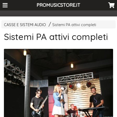
<-- Curio's GSC -->
PROMUSICSTORE.IT
CASSE E SISTEMI AUDIO
Sistemi PA attivi completi
Sistemi PA attivi completi