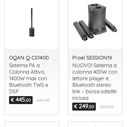
OQAN Q-CS1400
Proel SESSION1X
Sistema PA a
NUOVO
! Sistema a
Colonna Attivo,
colonna 400W con
1400W max con
lettore player e
Bluetooth
TWS
e
Bluetooth stereo
DSP
link – borsa satelliti
inclusa
445
€
,00
649,00
249
€
,00
289,00