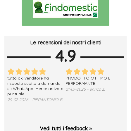
Le recensioni dei nostri clienti
4.9
tutto ok, venditore ha
PRODOTTO OTTIMO E
ho 
no
risposto subito a domanda
PERFORMANTE
sod
su WhatsApp. Merce arrivata
ser
21-07-2026 - enrico z.
loro
puntuale
13-
29-07-2026 - PIERANTONIO B.
 T.
Vedi tutti i feedback »