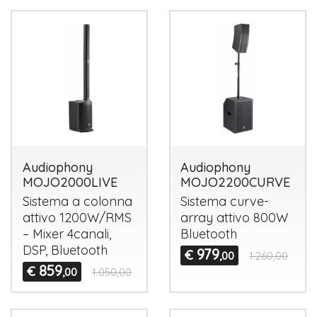
Audiophony
Audiophony
MOJO2000LIVE
MOJO2200CURVE
Sistema a colonna
Sistema curve-
attivo 1200W/
RMS
array attivo 800W
– Mixer 4canali,
Bluetooth
DSP
, Bluetooth
979
€
,00
1.260,00
859
€
,00
1.050,00