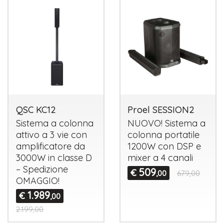
QSC KC12
Proel SESSION2
Sistema a colonna
NUOVO
! Sistema a
attivo a 3 vie con
colonna portatile
amplificatore da
1200W con
DSP
e
3000W in classe D
mixer a 4 canali
– Spedizione
509
€
,00
679,00
OMAGGIO
!
1.989
€
,00
2.199,00