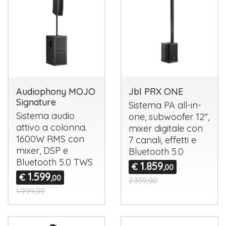
Audiophony MOJO
Jbl PRX ONE
Signature
Sistema PA all-in-
Sistema audio
one, subwoofer 12",
attivo a colonna.
mixer digitale con
1600W
RMS
con
7 canali, effetti e
mixer,
DSP
e
Bluetooth 5.0
Bluetooth 5.0
TWS
1.859
€
,00
1.599
€
,00
2.339,00
1.999,00