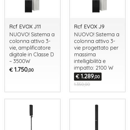
Rcf EVOX J11
Rcf EVOX J9
NUOVO
! Sistema a
NUOVO
! Sistema a
colonna attivo 3-
colonna attivo 3-
vie, amplificatore
vie progettato per
digitale in Classe D
massima
– 3500W
intelligibilità e
impatto: 2100 W
1.750
€
,00
1.289
€
,00
1.350,00