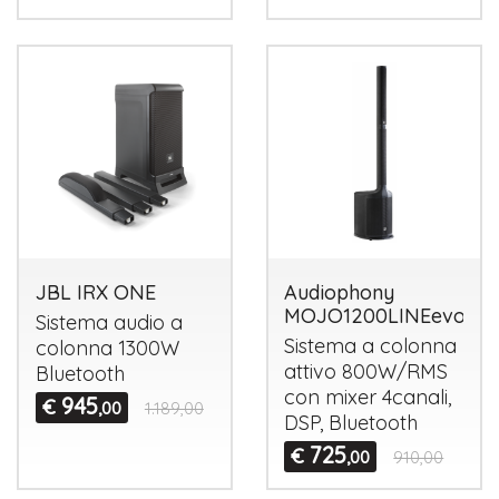
JBL IRX ONE
Audiophony
MOJO1200LINEevo
Sistema audio a
Sistema a colonna
colonna 1300W
attivo 800W/
RMS
Bluetooth
con mixer 4canali,
945
€
,00
1.189,00
DSP
, Bluetooth
725
€
,00
910,00