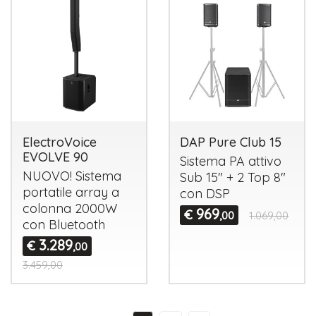
ElectroVoice
DAP Pure Club 15
EVOLVE 90
Sistema PA attivo
NUOVO
! Sistema
Sub 15" + 2 Top 8"
portatile array a
con
DSP
colonna 2000W
969
€
,00
1.069,00
con Bluetooth
3.289
€
,00
3.459,00