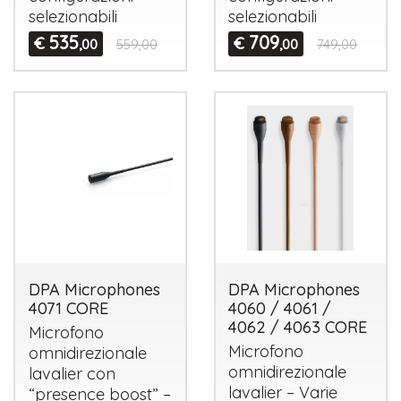
selezionabili
selezionabili
535
709
€
€
,00
559,00
,00
749,00
DPA Microphones
DPA Microphones
4071 CORE
4060 / 4061 /
4062 / 4063 CORE
Microfono
Microfono
omnidirezionale
omnidirezionale
lavalier con
lavalier – Varie
“presence boost” –