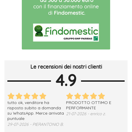
Le recensioni dei nostri clienti
4.9
tutto ok, venditore ha
PRODOTTO OTTIMO E
ho 
no
risposto subito a domanda
PERFORMANTE
sod
su WhatsApp. Merce arrivata
ser
21-07-2026 - enrico z.
loro
puntuale
13-
29-07-2026 - PIERANTONIO B.
 T.