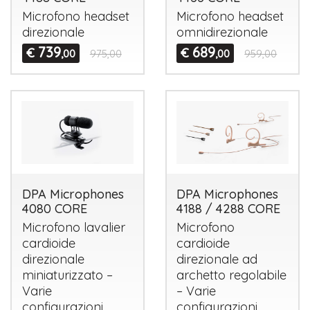
Microfono headset
Microfono headset
direzionale
omnidirezionale
739
689
€
€
,00
975,00
,00
959,00
DPA Microphones
DPA Microphones
4080 CORE
4188 / 4288 CORE
Microfono lavalier
Microfono
cardioide
cardioide
direzionale
direzionale ad
miniaturizzato –
archetto regolabile
Varie
– Varie
configurazioni
configurazioni