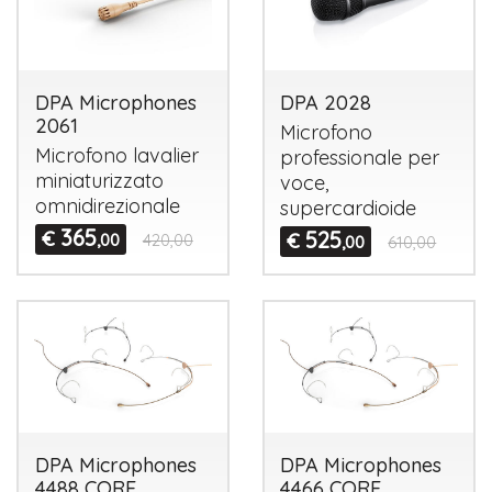
DPA Microphones
DPA 2028
2061
Microfono
Microfono lavalier
professionale per
miniaturizzato
voce,
omnidirezionale
supercardioide
365
€
525
€
,00
420,00
,00
610,00
DPA Microphones
DPA Microphones
4488 CORE
4466 CORE