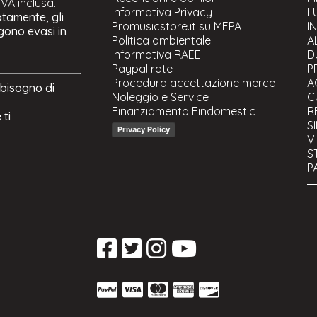
 IVA inclusa.
Informativa Privacy
L
atamente, gli
Promusicstore.it su MEPA
I
ngono evasi in
Politica ambientale
A
Informativa RAEE
D
Paypal rate
P
Procedura accettazione merce
A
 bisogno di
Noleggio e Service
C
Finanziamento Findomestic
R
 ti
S
Privacy Policy
V
S
P
C
S
U