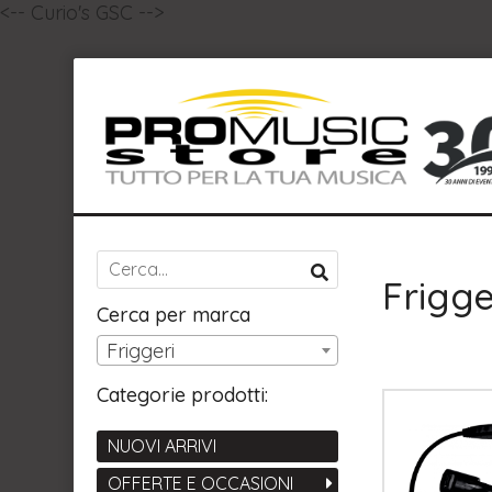
<-- Curio's GSC -->
Frigge
Cerca per marca
Friggeri
Categorie prodotti:
NUOVI ARRIVI
OFFERTE E OCCASIONI