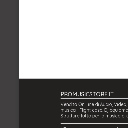
PROMUSICSTORE.IT
Vendita On Line di Audio, Video,
musicali, Flight case, Dj equipmen
Strutture.Tutto per la musica e l