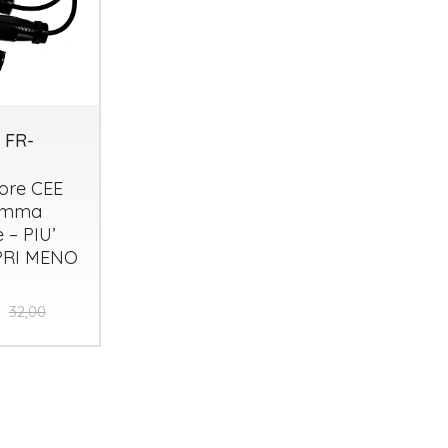
 FR-
tore
CEE
gomma
 – PIU’
RI
MENO
32,00