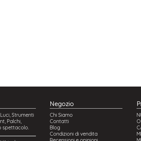
Negozio
P
 Luci, Strumenti
Chi Siamo
N
t, Palchi,
Contatti
O
o spettacolo.
Blog
C
Condizioni di vendita
M
Recensioni e opinioni
M