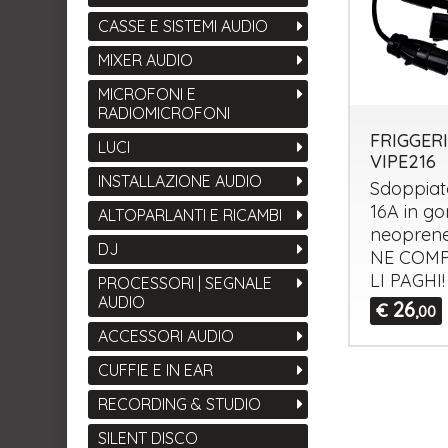
CASSE E SISTEMI AUDIO
MIXER AUDIO
MICROFONI E
RADIOMICROFONI
FRIGGERI
LUCI
VIPE216
INSTALLAZIONE AUDIO
Sdoppia
16A in 
ALTOPARLANTI E RICAMBI
neoprene
DJ
NE
COMP
LI
PAGHI
!
PROCESSORI | SEGNALE
AUDIO
26
€
,00
ACCESSORI AUDIO
CUFFIE E IN EAR
RECORDING & STUDIO
SILENT DISCO