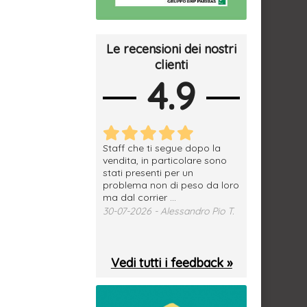
Le recensioni dei nostri
clienti
4.9
erfetto, materiale
Staff che ti segue dopo la
tutto ok, vendi
e spedizione
vendita, in particolare sono
subito a dom
sima, grazie.
stati presenti per un
WhatsApp. Mer
problema non di peso da loro
puntuale
026 - Daniele S.
ma dal corrier ...
29-07-2026 - 
30-07-2026 - Alessandro Pio T.
Vedi tutti i feedback »