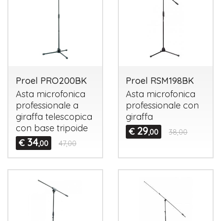
Proel PRO200BK
Proel RSM198BK
Asta microfonica
Asta microfonica
professionale a
professionale con
giraffa telescopica
giraffa
con base tripoide
29
€
,00
38,00
34
€
,00
47,00