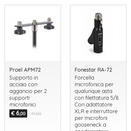
Proel APM72
Fonestar RA-72
Supporto in
Forcella
acciaio con
microfonica per
aggancio per 2
qualunque asta
supporti
con filettatura 5/8.
microfonici
Con adattatore
XLR
e interruttore
6
€
,00
11,00
per microfoni
gooseneck a