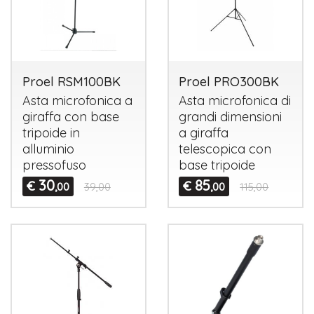
Proel RSM100BK
Proel PRO300BK
Asta microfonica a
Asta microfonica di
giraffa con base
grandi dimensioni
tripoide in
a giraffa
alluminio
telescopica con
pressofuso
base tripoide
30
85
€
€
,00
39,00
,00
115,00