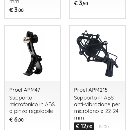
mm
3
€
,50
3
€
,00
Proel APM47
Proel APM215
Supporto
Supporto in
ABS
microfonico in
ABS
anti-vibrazione per
a pinza regolabile
microfono ø 22-24
mm
6
€
,00
12
€
,00
19,00