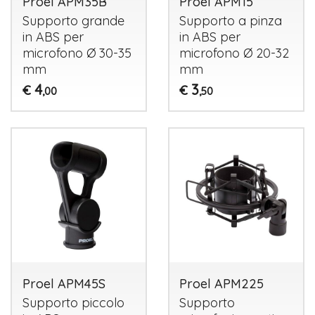
Proel APM35B
Proel APM15
Supporto grande
Supporto a pinza
in
ABS
per
in
ABS
per
microfono Ø 30-35
microfono Ø 20-32
mm
mm
4
3
€
€
,00
,50
Proel APM45S
Proel APM225
Supporto piccolo
Supporto