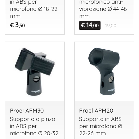
in
ABS
per
microfonico anti-
microfono Ø 18-22
vibrazione Ø 44-48
mm
mm
3
14
€
€
,50
,00
19,00
Proel APM30
Proel APM20
Supporto a pinza
Supporto in
ABS
in
ABS
per
per microfono Ø
microfono Ø 20-32
22-26 mm