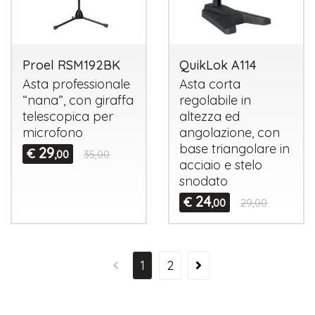
Proel RSM192BK
QuikLok A114
Asta professionale
Asta corta
“nana”, con giraffa
regolabile in
telescopica per
altezza ed
microfono
angolazione, con
base triangolare in
29
€
,00
35,00
acciaio e stelo
snodato
24
€
,00
29,00
1
2