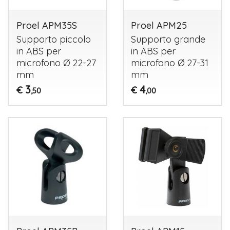
Proel APM35S
Proel APM25
Supporto piccolo
Supporto grande
in
ABS
per
in
ABS
per
microfono Ø 22-27
microfono Ø 27-31
mm
mm
3
4
€
€
,50
,00