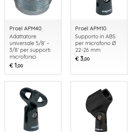
Proel APM40
Proel APM10
Adattatore
Supporto in
ABS
universale 5/8’ –
per microfono Ø
3/8’ per supporti
22-26 mm
microfonici
3
€
,00
1
€
,00