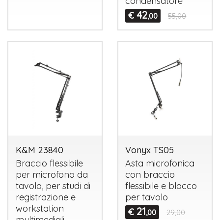
condensatore
42
€
,00
55,00
K&M 23840
Vonyx TS05
Braccio flessibile
Asta microfonica
per microfono da
con braccio
tavolo, per studi di
flessibile e blocco
registrazione e
per tavolo
workstation
21
€
,00
29,00
multimediali