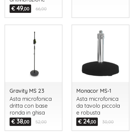
49
€
,00
66,00
Gravity MS 23
Monacor MS-1
Asta microfonica
Asta microfonica
dritta con base
da tavolo piccola
ronda in ghisa
e robusta
38
24
€
€
,00
52,00
,00
30,00