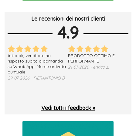
Le recensioni dei nostri clienti
4.9
tutto ok, venditore ha
PRODOTTO OTTIMO E
ho 
no
risposto subito a domanda
PERFORMANTE
sod
su WhatsApp. Merce arrivata
ser
21-07-2026 - enrico z.
loro
puntuale
13-
29-07-2026 - PIERANTONIO B.
 T.
Vedi tutti i feedback »