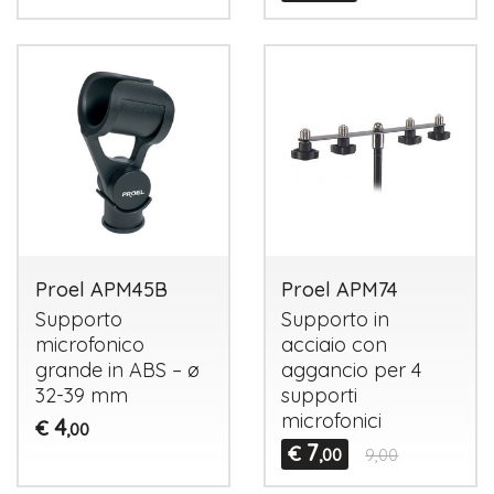
Proel APM45B
Proel APM74
Supporto
Supporto in
microfonico
acciaio con
grande in
ABS
– ø
aggancio per 4
32-39 mm
supporti
microfonici
4
€
,00
7
€
,00
9,00