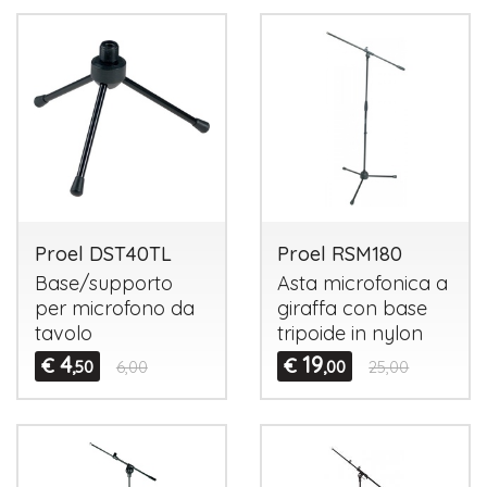
Proel DST40TL
Proel RSM180
Base/supporto
Asta microfonica a
per microfono da
giraffa con base
tavolo
tripoide in nylon
4
19
€
€
,50
6,00
,00
25,00