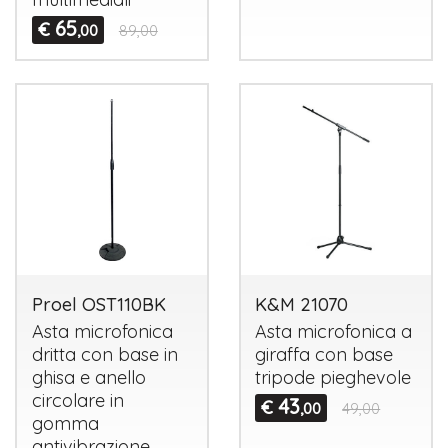
65
€
,00
89,00
Proel OST110BK
K&M 21070
Asta microfonica
Asta microfonica a
dritta con base in
giraffa con base
ghisa e anello
tripode pieghevole
circolare in
43
€
,00
49,00
gomma
antivibrazione