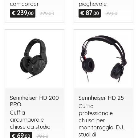
camcorder
pieghevole
239
87
€
€
,00
329,00
,00
99,00
Sennheiser HD 200
Sennheiser HD 25
PRO
Cuffia
Cuffia
professionale
circumaurale
chiusa per
chiuse da studio
monitoraggio, DJ,
studi di
69
€
,00
79,00