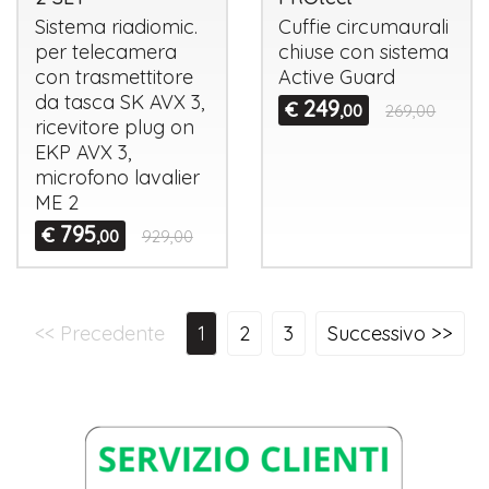
Sistema riadiomic.
Cuffie circumaurali
per telecamera
chiuse con sistema
con trasmettitore
Active Guard
da tasca SK
AVX
3,
249
€
,00
269,00
ricevitore plug on
EKP
AVX
3,
microfono lavalier
ME 2
795
€
,00
929,00
<< Precedente
1
2
3
Successivo >>