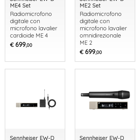
ME4 Set
ME2 Set
Radiomicrofono
Radiomicrofono
digitale con
digitale con
microfono lavalier
microfono lavalier
cardioide ME 4
omnidirezionale
ME 2
699
€
,00
699
€
,00
Sennheiser EW-D
Sennheiser EW-D