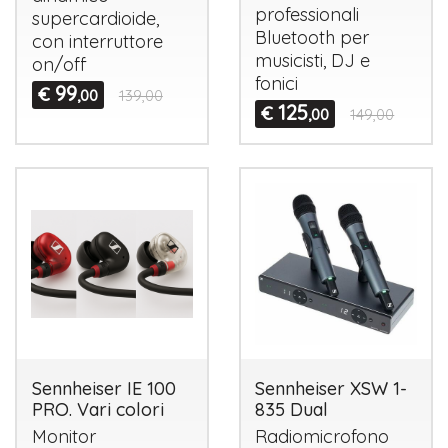
professionali
supercardioide,
Bluetooth per
con interruttore
musicisti, DJ e
on/off
fonici
99
€
,00
139,00
125
€
,00
149,00
Sennheiser IE 100
Sennheiser XSW 1-
PRO. Vari colori
835 Dual
Monitor
Radiomicrofono