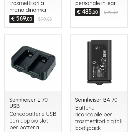
trasmettitori a
personale in-ear
mano dinamici
485
€
,00
599,00
569
€
,00
599,00
Sennheiser L 70
Sennheiser BA 70
USB
Batteria
Caricabatterie
USB
ricaricabile per
con doppio slot
trasmettitori digitali
per batteria
bodypack