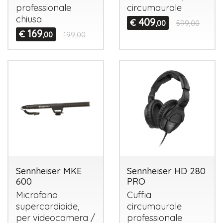
professionale
circumaurale
chiusa
409
€
,00
599,00
169
€
,00
199,00
Sennheiser MKE
Sennheiser HD 280
600
PRO
Microfono
Cuffia
supercardioide,
circumaurale
per videocamera /
professionale