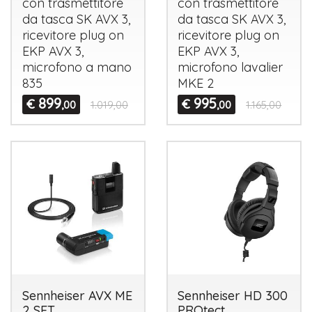
con trasmettitore
con trasmettitore
da tasca SK
AVX
3,
da tasca SK
AVX
3,
ricevitore plug on
ricevitore plug on
EKP
AVX
3,
EKP
AVX
3,
microfono a mano
microfono lavalier
835
MKE
2
899
995
€
€
,00
1.019,00
,00
1.165,00
Sennheiser AVX ME
Sennheiser HD 300
2 SET
PROtect