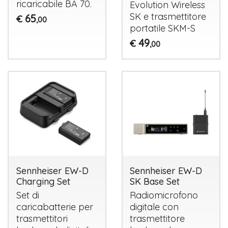
ricaricabile BA 70.
Evolution Wireless
SK e trasmettitore
65
€
,00
portatile
SKM
-S
49
€
,00
Sennheiser EW-D
Sennheiser EW-D
Charging Set
SK Base Set
Set di
Radiomicrofono
caricabatterie per
digitale con
trasmettitori
trasmettitore