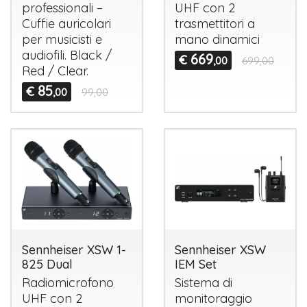
professionali –
UHF
con 2
Cuffie auricolari
trasmettitori a
per musicisti e
mano dinamici
audiofili. Black /
669
€
,00
699,00
Red / Clear.
85
€
,00
99,00
Sennheiser XSW 1-
Sennheiser XSW
825 Dual
IEM Set
Radiomicrofono
Sistema di
UHF
con 2
monitoraggio