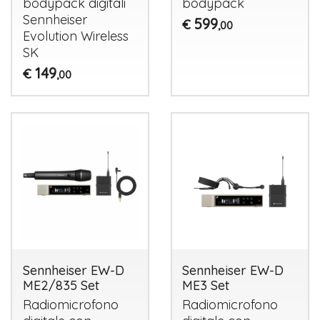
bodypack digitali
bodypack
Sennheiser
599
€
,00
Evolution Wireless
SK
149
€
,00
Sennheiser EW-D
Sennheiser EW-D
ME2/835 Set
ME3 Set
Radiomicrofono
Radiomicrofono