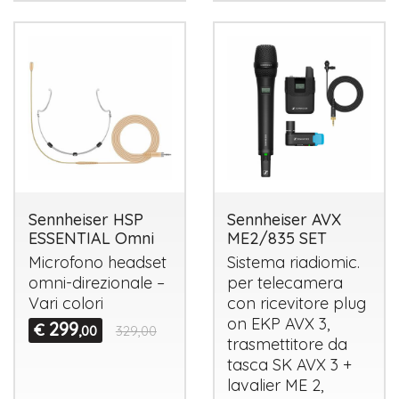
Sennheiser HSP
Sennheiser AVX
ESSENTIAL Omni
ME2/835 SET
Microfono headset
Sistema riadiomic.
omni-direzionale –
per telecamera
Vari colori
con ricevitore plug
on
EKP
AVX
3,
299
€
,00
329,00
trasmettitore da
tasca SK
AVX
3 +
lavalier ME 2,