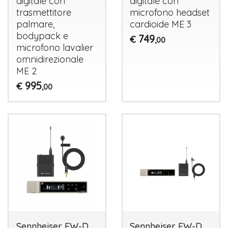
digitale con
digitale con
trasmettitore
microfono headset
palmare,
cardioide ME 3
bodypack e
749
€
,00
microfono lavalier
omnidirezionale
ME 2
995
€
,00
Sennheiser EW-D
Sennheiser EW-D