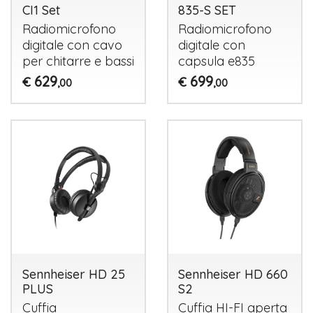
CI1 Set
835-S SET
Radiomicrofono
Radiomicrofono
digitale con cavo
digitale con
per chitarre e bassi
capsula e835
629
699
€
€
,00
,00
Sennheiser HD 25
Sennheiser HD 660
PLUS
S2
Cuffia
Cuffia HI-FI aperta