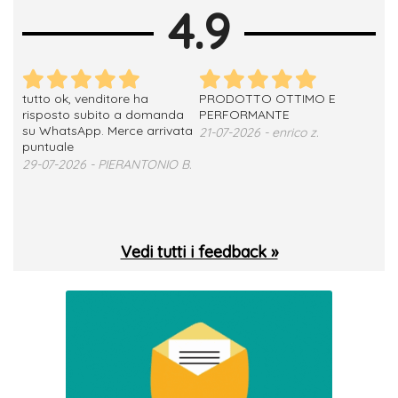
4.9
tutto ok, venditore ha
PRODOTTO OTTIMO E
ho 
no
risposto subito a domanda
PERFORMANTE
sod
su WhatsApp. Merce arrivata
ser
21-07-2026 - enrico z.
loro
puntuale
13-
29-07-2026 - PIERANTONIO B.
 T.
Vedi tutti i feedback »