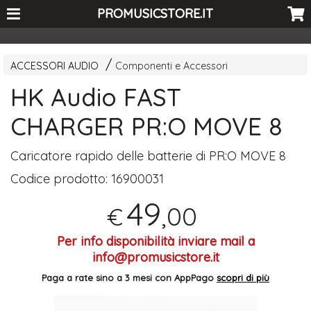
<-- Curio's GSC -->
PROMUSICSTORE.IT
ACCESSORI AUDIO
Componenti e Accessori
HK Audio FAST
CHARGER PR:O MOVE 8
​Caricatore rapido delle batterie di PR:O
MOVE
8
Codice prodotto:
16900031
49
,00
€
Per info disponibilità inviare mail a
info@promusicstore.it
Paga a rate sino a 3 mesi con AppPago
scopri di più