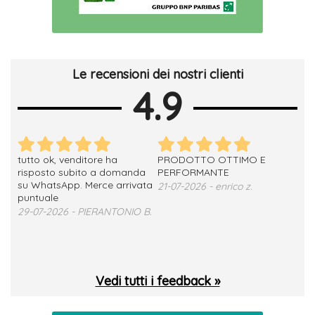
Le recensioni dei nostri clienti
4.9
tutto ok, venditore ha
PRODOTTO OTTIMO E
ho 
no
risposto subito a domanda
PERFORMANTE
sod
su WhatsApp. Merce arrivata
ser
21-07-2026 - enrico z.
loro
puntuale
13-
29-07-2026 - PIERANTONIO B.
 T.
Vedi tutti i feedback »