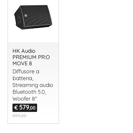
HK Audio
PREMIUM PR:O
MOVE 8
Diffusore a
batteria,
Streaming audio
Bluetooth 5.0,
Woofer 8″
579
€
,00
699,00