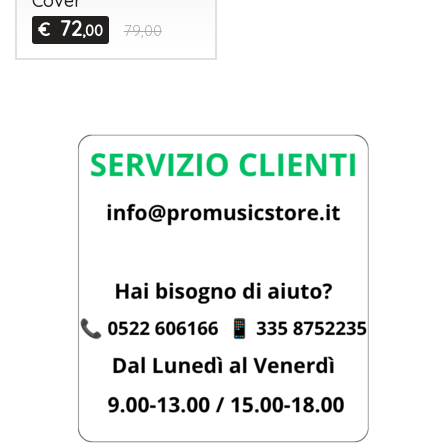
Cover
72
€
,00
79,00