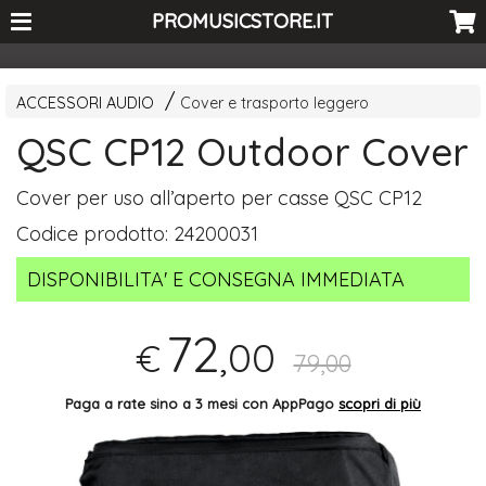
<-- Curio's GSC -->
PROMUSICSTORE.IT
ACCESSORI AUDIO
Cover e trasporto leggero
QSC CP12 Outdoor Cover
Cover per uso all’aperto per casse
QSC
CP12
Codice prodotto:
24200031
DISPONIBILITA' E CONSEGNA IMMEDIATA
72
,00
€
79,00
Paga a rate sino a 3 mesi con AppPago
scopri di più