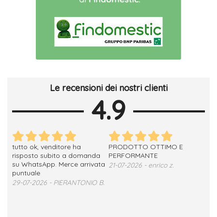
Le recensioni dei nostri clienti
4.9
tutto ok, venditore ha
PRODOTTO OTTIMO E
ho 
no
risposto subito a domanda
PERFORMANTE
sod
su WhatsApp. Merce arrivata
ser
21-07-2026 - enrico z.
loro
puntuale
13-
29-07-2026 - PIERANTONIO B.
 T.