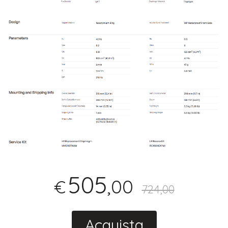
505
,00
€
724,00
Acquista