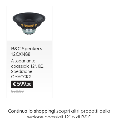
B&C Speakers
12CXN88
Altoparlante
coassiale 12", 8Ω.
Spedizione
OMAGGIO
!
599
€
,00
880,00
Continua lo shopping!
scopri altri prodotti della
sezione
coassiali 12"
o di
B&C