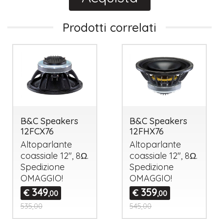
Prodotti correlati
B&C Speakers
B&C Speakers
12FCX76
12FHX76
Altoparlante
Altoparlante
coassiale 12", 8Ω.
coassiale 12", 8Ω.
Spedizione
Spedizione
OMAGGIO
!
OMAGGIO
!
349
359
€
€
,00
,00
535,00
545,00