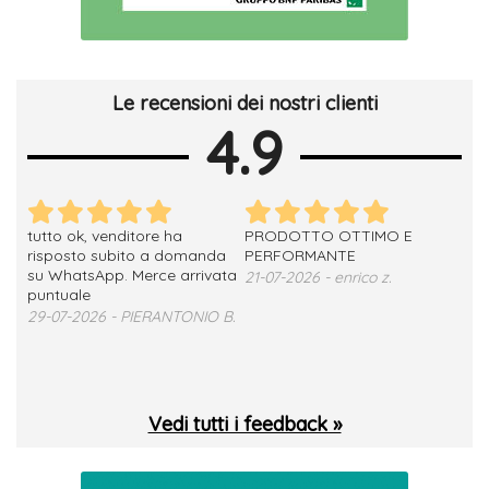
Le recensioni dei nostri clienti
4.9
tutto ok, venditore ha
PRODOTTO OTTIMO E
ho 
no
risposto subito a domanda
PERFORMANTE
sod
su WhatsApp. Merce arrivata
ser
21-07-2026 - enrico z.
loro
puntuale
13-
29-07-2026 - PIERANTONIO B.
 T.
Vedi tutti i feedback »