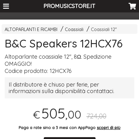
<-- Curio's GSC -->
PROMUSICSTORE.IT
ALTOPARLANTI E RICAMBI
Coassiali
Coassiali 12"
B&C Speakers 12HCX76
Altoparlante coassiale 12", 8Ω. Spedizione
OMAGGIO
!
Codice prodotto:
12HCX76
Il distributore è chiuso per ferie, per
informazioni sulla disponibilità contattaci.
505
,00
€
724,00
Paga a rate sino a 3 mesi con AppPago
scopri di più