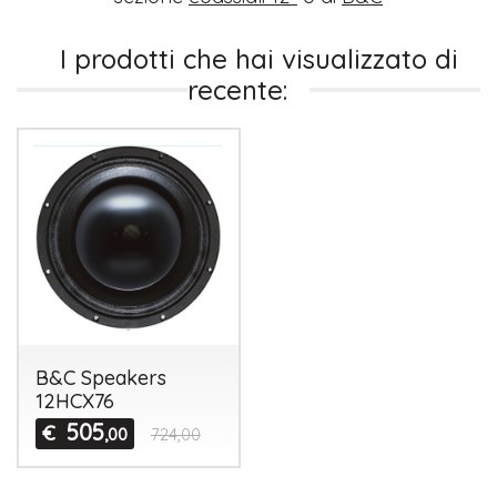
I prodotti che hai visualizzato di
recente:
B&C Speakers
12HCX76
505
€
,00
724,00