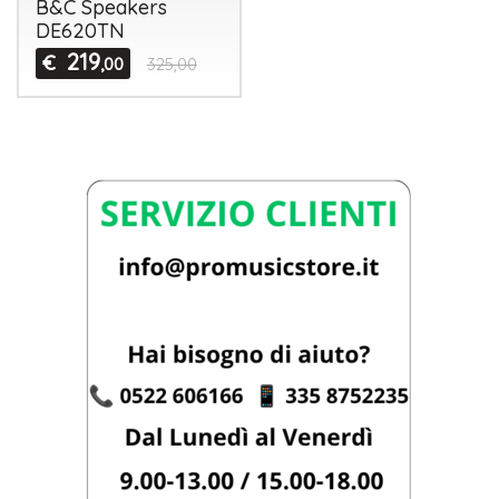
B&C Speakers
DE620TN
219
€
,00
325,00