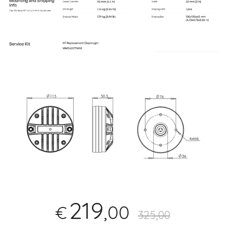
219
,00
€
325,00