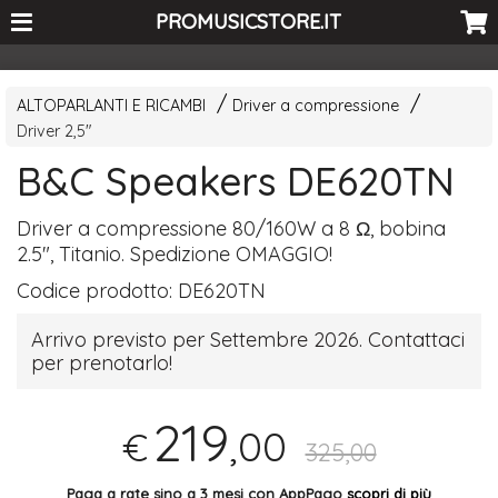
<-- Curio's GSC -->
PROMUSICSTORE.IT
ALTOPARLANTI E RICAMBI
Driver a compressione
Driver 2,5"
B&C Speakers DE620TN
Driver a compressione 80/160W a 8 Ω, bobina
2.5", Titanio. Spedizione
OMAGGIO
!
Codice prodotto:
DE620TN
Arrivo previsto per Settembre 2026. Contattaci
per prenotarlo!
219
,00
€
325,00
Paga a rate sino a 3 mesi con AppPago
scopri di più