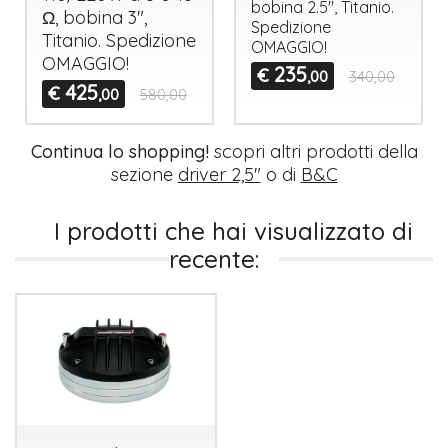
bobina 2.5", Titanio.
Ω, bobina 3",
Spedizione
Titanio. Spedizione
OMAGGIO
!
OMAGGIO
!
235
€
,00
340,00
425
€
,00
580,00
Continua lo shopping!
scopri altri prodotti della
sezione
driver 2,5"
o di
B&C
I prodotti che hai visualizzato di
recente: