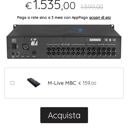
1.535
,00
€
1.599,00
Paga a rate sino a 3 mesi con AppPago
scopri di più
M-Live MBC
159
€
,00
Acquista