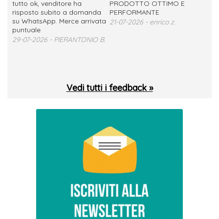
tutto ok, venditore ha
PRODOTTO OTTIMO E
ho 
no
risposto subito a domanda
PERFORMANTE
sod
su WhatsApp. Merce arrivata
ser
21-07-2026 - enrico z.
loro
puntuale
13-
29-07-2026 - PIERANTONIO B.
 T.
Vedi tutti i feedback »