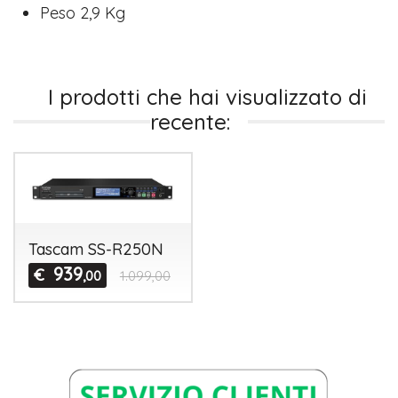
Peso 2,9 Kg
I prodotti che hai visualizzato di
recente:
Tascam SS-R250N
939
€
,00
1.099,00