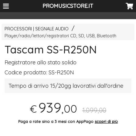
<-- Curio's GSC -->
PROMUSICSTORE.IT
PROCESSORI | SEGNALE AUDIO
Player/radio/lettori/registratori CD, SD, USB, Bluetooth
Tascam SS-R250N
Registratore allo stato solido
Codice prodotto:
SS-R250N
Tempo di arrivo 15/20gg lavorativi dall'ordine
939
,00
€
1.099,00
Paga a rate sino a 3 mesi con AppPago
scopri di più