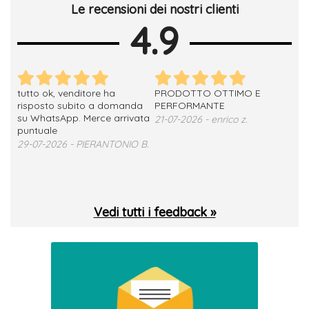
Le recensioni dei nostri clienti
4.9
tutto ok, venditore ha
PRODOTTO OTTIMO E
ho 
no
risposto subito a domanda
PERFORMANTE
sod
su WhatsApp. Merce arrivata
ser
21-07-2026 - enrico z.
loro
puntuale
13-
29-07-2026 - PIERANTONIO B.
 T.
Vedi tutti i feedback »