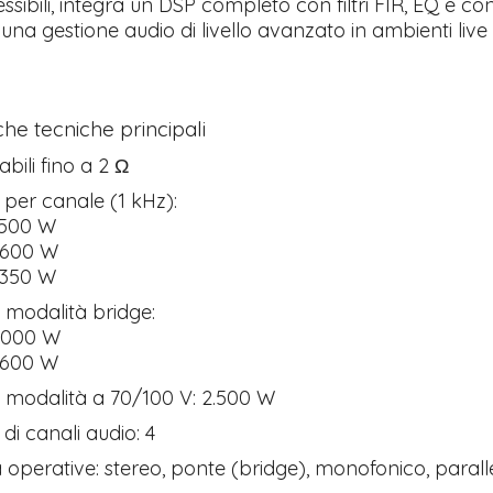
essibili, integra un DSP completo con filtri FIR, EQ e co
 una gestione audio di livello avanzato in ambienti live
che tecniche principali
abili fino a 2 Ω
per canale (1 kHz):
.500 W
2.600 W
.350 W
n modalità bridge:
5.000 W
8.600 W
n modalità a 70/100 V: 2.500 W
i canali audio: 4
 operative: stereo, ponte (bridge), monofonico, parall