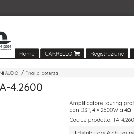
Home
CARRELLO
Registrazione
MI AUDIO
Finali di potenza
A-4.2600
Amplificatore touring pro
con
DSP
, 4 × 2600W a 4Ω
Codice prodotto:
TA-4.26
Il distributore è chiuso pe