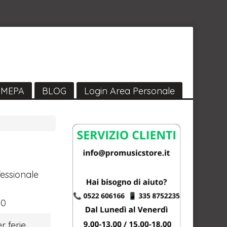
MEPA
BLOG
Login Area Personale
fessionale
00
r ferie,