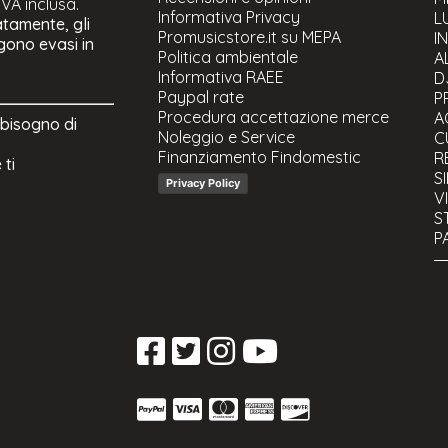
 IVA inclusa.
Informativa Privacy
C
L
atamente, gli
Promusicstore.it su MEPA
M
I
ngono evasi in
Politica ambientale
Si
A
Informativa RAEE
Su
D
Paypal rate
S
P
Procedura accettazione merce
Si
A
 bisogno di
Noleggio e Service
Fi
C
Finanziamento Findomestic
R
 ti
S
Privacy Policy
V
S
P
C
S
U