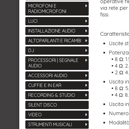
operative fl
MICROFONI E
via rete per
RADIOMICROFONI
fissi.
LUCI
INSTALLAZIONE AUDIO
Caratteristi
ALTOPARLANTI E RICAMBI
Uscite st
DJ
Potenza 
• 8 Ω: 1
PROCESSORI | SEGNALE
• 4 Ω: 
AUDIO
• 2 Ω: 4
ACCESSORI AUDIO
Uscita i
CUFFIE E IN EAR
• 8 Ω: 
• 4 Ω: 
RECORDING & STUDIO
Uscita i
SILENT DISCO
Numero d
VIDEO
Modalità
STRUMENTI MUSICALI