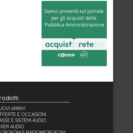
rodotti
UOVI ARRIVI
FFERTE E OCCASIONI
ASSE E SISTEMI AUDIO
asse attive (amplificate)
IXER AUDIO
asse passive
ICROFONI E RADIOMICROFONI