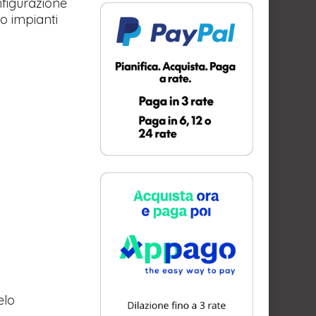
nfigurazione
 o impianti
elo