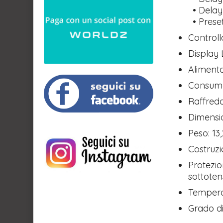
• Delay 
• Preset
Controll
Display 
Alimenta
Consumo
Raffredd
Dimensio
Peso: 13
Costruzi
Protezio
sottoten
Temperat
Grado di