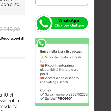
sponibilità
2.049,00
AppPago
scopri di
a 1U di
sionali. In
 modalità