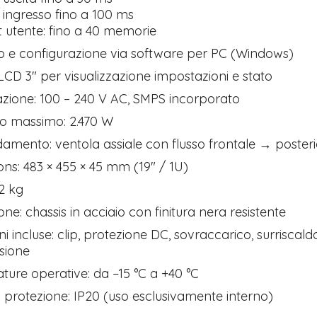
ingresso fino a 100 ms
 utente: fino a 40 memorie
o e configurazione via software per PC (Windows)
LCD 3″ per visualizzazione impostazioni e stato
zione: 100 – 240 V AC, SMPS incorporato
 massimo: 2.470 W
amento: ventola assiale con flusso frontale → poster
Tutto p
ns: 483 × 455 × 45 mm (19″ / 1U)
ottimo 
velocis
,2 kg
03-08-2
one: chassis in acciaio con finitura nera resistente
ni incluse: clip, protezione DC, sovraccarico, surriscal
sione
ure operative: da −15 °C a +40 °C
 protezione: IP20 (uso esclusivamente interno)