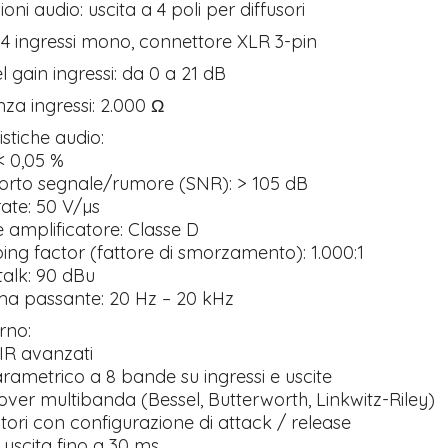
oni audio: uscita a 4 poli per diffusori
: 4 ingressi mono, connettore XLR 3-pin
l gain ingressi: da 0 a 21 dB
a ingressi: 2.000 Ω
istiche audio:
< 0,05 %
rto segnale/rumore (SNR): > 105 dB
ate: 50 V/µs
 amplificatore: Classe D
g factor (fattore di smorzamento): 1.000:1
alk: 90 dBu
 passante: 20 Hz – 20 kHz
rno:
FIR avanzati
ametrico a 8 bande su ingressi e uscite
ver multibanda (Bessel, Butterworth, Linkwitz-Riley)
tori con configurazione di attack / release
uscita fino a 30 ms