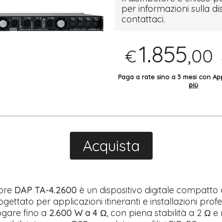
per informazioni sulla di
contattaci.
1.855
,00
€
Paga a rate sino a 3 mesi con 
più
Acquista
tore
DAP TA-4.2600
è un dispositivo digitale compatto 
ogettato per applicazioni itineranti e installazioni profes
ogare fino a
2.600 W a 4 Ω
, con piena stabilità a 2 Ω e