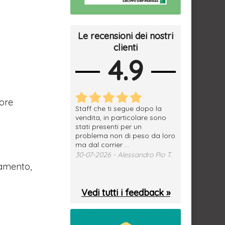
Le recensioni dei nostri
clienti
4.9
iore
erfetto, materiale
Staff che ti segue dopo la
tutto ok, vendi
e spedizione
vendita, in particolare sono
subito a dom
sima, grazie.
stati presenti per un
WhatsApp. Mer
problema non di peso da loro
puntuale
026 - Daniele S.
ma dal corrier ...
29-07-2026 - 
30-07-2026 - Alessandro Pio T.
damento,
Vedi tutti i feedback »