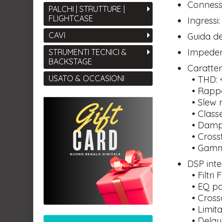
Connessi
PALCHI | STRUTTURE |
FLIGHTCASE
Ingressi
CAVI
Guida de
Impedenz
STRUMENTI TECNICI &
BACKSTAGE
Caratter
USATO & OCCASIONI
• THD: 
• Rappo
• Slew r
• Classe
• Dampin
• Crosst
• Gamma
DSP inte
• Filtri 
• EQ par
• Crosso
• Limita
• Delay 