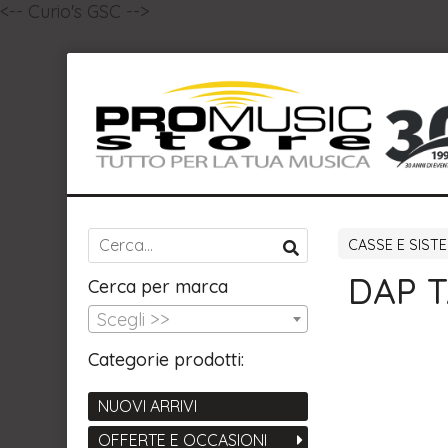
<-- Curio's GSC -->
CASSE E SISTE
DAP T
Cerca per marca
Scegli >>
Categorie prodotti:
NUOVI ARRIVI
OFFERTE E OCCASIONI