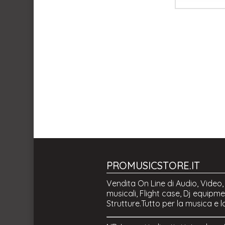
PROMUSICSTORE.IT
Vendita On Line di Audio, Video,
musicali, Flight case, Dj equipmen
Strutture.Tutto per la musica e l