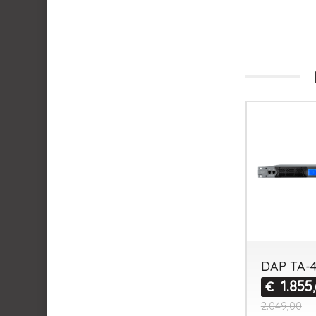
DAP TA-4
1.855
€
2.049,00