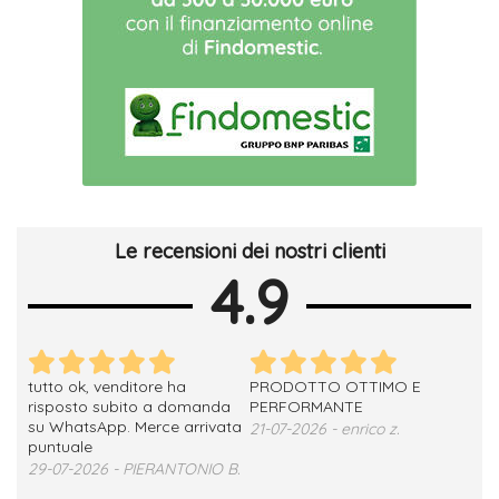
Le recensioni dei nostri clienti
4.9
tutto ok, venditore ha
PRODOTTO OTTIMO E
ho 
no
risposto subito a domanda
PERFORMANTE
sod
su WhatsApp. Merce arrivata
ser
21-07-2026 - enrico z.
loro
puntuale
13-
29-07-2026 - PIERANTONIO B.
 T.