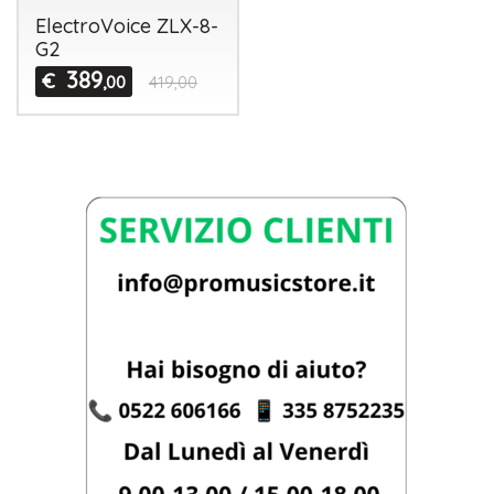
ElectroVoice ZLX-8-
G2
389
€
,00
419,00