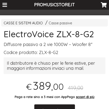
<-- Curio's GSC -->
PROMUSICSTORE.IT
CASSE E SISTEMI AUDIO
Casse passive
ElectroVoice ZLX-8-G2
Diffusore passivo a 2 vie 1000W – Woofer 8"
Codice prodotto:
ZLX-8-G2
Il distributore è chiuso per le ferie estive, per
maggiori informazioni inviaci una mail.
389
,00
€
419,00
Paga a rate sino a 3 mesi con AppPago
scopri di più