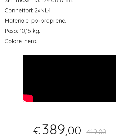
SPL massimo: 124 dB a 1m.
Connettori: 2xNL4.
Materiale: polipropilene.
Peso: 10,15 kg.
Colore: nero.
389
,00
€
419,00