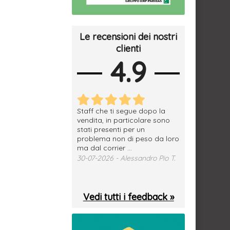
Le recensioni dei nostri
clienti
4.9
erfetto, materiale
Staff che ti segue dopo la
tutto ok, vendi
e spedizione
vendita, in particolare sono
subito a dom
sima, grazie.
stati presenti per un
WhatsApp. Mer
problema non di peso da loro
puntuale
026 - Daniele S.
ma dal corrier ...
29-07-2026 - 
30-07-2026 - Alessandro Pio T.
Vedi tutti i feedback »