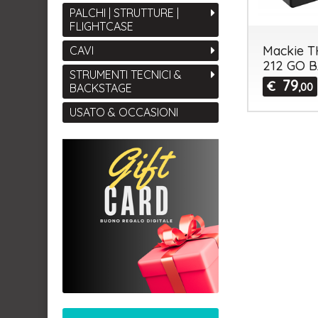
PALCHI | STRUTTURE |
FLIGHTCASE
Mackie 
CAVI
212 GO 
STRUMENTI TECNICI &
79
€
,00
BACKSTAGE
USATO & OCCASIONI