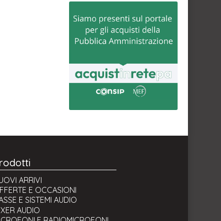
rodotti
UOVI ARRIVI
FFERTE E OCCASIONI
ASSE E SISTEMI AUDIO
asse attive (amplificate)
IXER AUDIO
asse passive
ICROFONI E RADIOMICROFONI