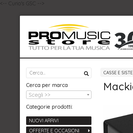
<-- Curio's GSC -->
CASSE E SISTE
Macki
Cerca per marca
Scegli >>
Categorie prodotti:
NUOVI ARRIVI
OFFERTE E OCCASIONI