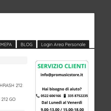
MEPA
BLOG
Login Area Personale
HRASH
212
 212 GO