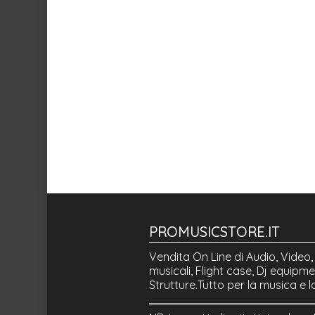
PROMUSICSTORE.IT
Vendita On Line di Audio, Video,
musicali, Flight case, Dj equipmen
Strutture.Tutto per la musica e l