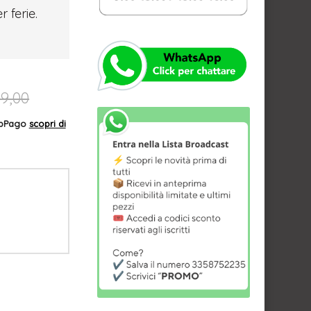
r ferie.
9,00
AppPago
scopri di