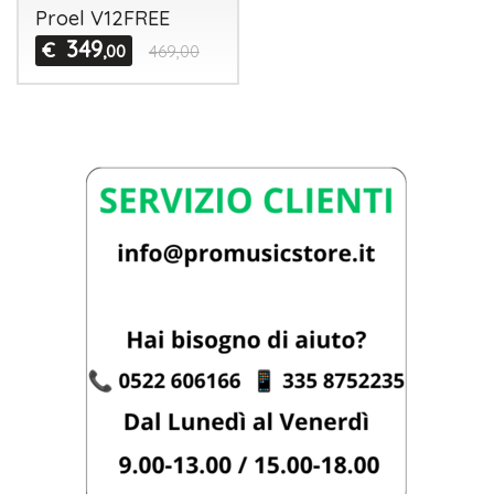
Proel V12FREE
349
€
,00
469,00