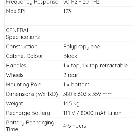
Frequency Response
50 Hz - 20 kHz
Max SPL
123
GENERAL
Specifications
Construction
Polypropylene
Cabinet Colour
Black
Handles
1 x top, 1 x top retractable
Wheels
2 rear
Mounting Pole
1 x bottom
Dimensions (WxHxD)
380 x 603 x 359 mm
Weight
14.5 kg
Recharge Battery
11.1 V / 8000 mAh Li-ion
Battery Recharging
4-5 hours
Time