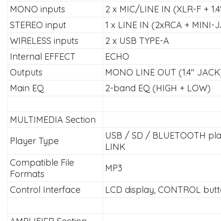
MONO inputs
2 x MIC/LINE IN (XLR-F + 1.
STEREO input
1 x LINE IN (2xRCA + MINI-
WIRELESS inputs
2 x USB TYPE-A
Internal EFFECT
ECHO
Outputs
MONO LINE OUT (1.4" JACK
Main EQ
2-band EQ (HIGH + LOW)
MULTIMEDIA Section
USB / SD / BLUETOOTH pla
Player Type
LINK
Compatible File
MP3
Formats
Control Interface
LCD display, CONTROL but