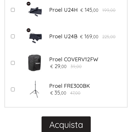
Proel U24H
145
€
,00
199,00
Proel U24B
169
€
,00
225,00
Proel COVERV12FW
29
€
,00
39,00
Proel FRE300BK
35
€
,00
47,00
Acquista