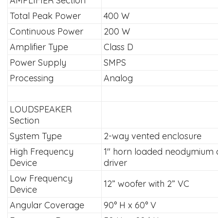
AMPLIFIER Section
Total Peak Power
400 W
Continuous Power
200 W
Amplifier Type
Class D
Power Supply
SMPS
Processing
Analog
LOUDSPEAKER
Section
System Type
2-way vented enclosure
High Frequency
1" horn loaded neodymium
Device
driver
Low Frequency
12” woofer with 2” VC
Device
Angular Coverage
90° H x 60° V