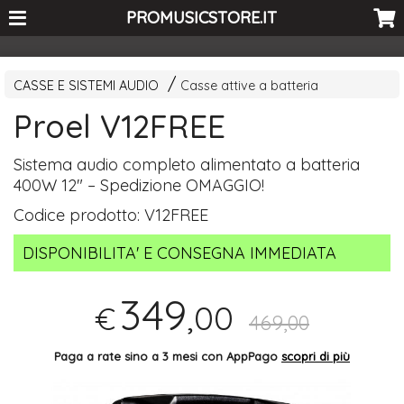
<-- Curio's GSC -->
PROMUSICSTORE.IT
CASSE E SISTEMI AUDIO
Casse attive a batteria
Proel V12FREE
Sistema audio completo alimentato a batteria
400W 12" – Spedizione
OMAGGIO
!
Codice prodotto:
V12FREE
DISPONIBILITA' E CONSEGNA IMMEDIATA
349
,00
€
469,00
Paga a rate sino a 3 mesi con AppPago
scopri di più