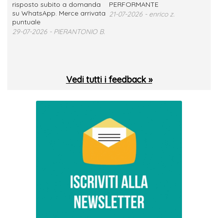
no
risposto subito a domanda
PERFORMANTE
sod
su WhatsApp. Merce arrivata
ser
21-07-2026 - enrico z.
loro
puntuale
13-
29-07-2026 - PIERANTONIO B.
 T.
Vedi tutti i feedback »