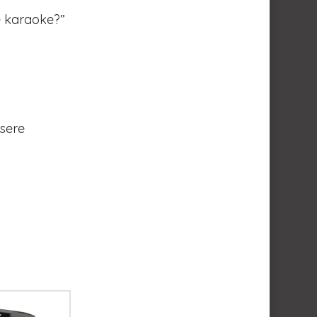
e karaoke?”
ssere