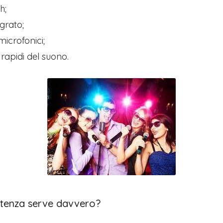
h;
grato;
microfonici;
 rapidi del suono.
tenza serve davvero?