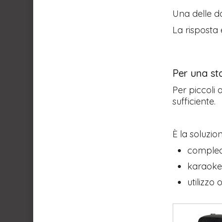
Una delle d
La risposta 
Per una st
Per piccoli 
sufficiente.
È la soluzio
complea
karaoke 
utilizzo