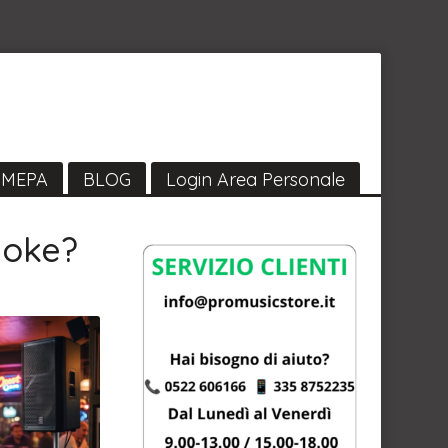
MEPA
BLOG
Login Area Personale
aoke?