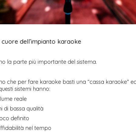
il cuore dell’impianto karaoke
no la parte più importante del sistema.
Tutto p
ottimo 
velocis
no che per fare karaoke basti una “cassa karaoke” e
03-08-2
uesti sistemi hanno:
lume reale
i di bassa qualità
co definito
ffidabilità nel tempo