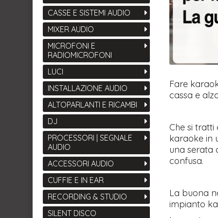
CASSE E SISTEMI AUDIO
MIXER AUDIO
MICROFONI E
RADIOMICROFONI
LUCI
Fare karaok
INSTALLAZIONE AUDIO
cassa e alza
ALTOPARLANTI E RICAMBI
DJ
Che si tratt
karaoke in 
PROCESSORI | SEGNALE
AUDIO
una serata d
confusa.
ACCESSORI AUDIO
CUFFIE E IN EAR
La buona no
RECORDING & STUDIO
impianto ka
SILENT DISCO