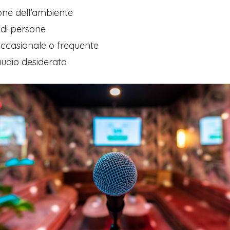
one dell’ambiente
di persone
 occasionale o frequente
audio desiderata