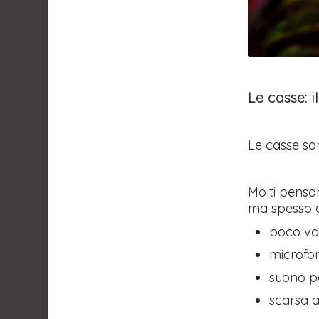
Le casse: 
Le casse so
Molti pensa
ma spesso q
poco vo
microfon
suono po
scarsa a