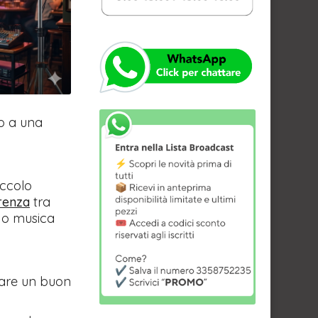
o a una
iccolo
erenza
tra
i o musica
are un buon