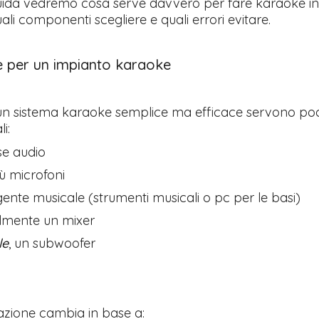
uida vedremo cosa serve davvero per fare karaoke 
ali componenti scegliere e quali errori evitare.
 per un impianto karaoke
un sistema karaoke semplice ma efficace servono poc
i:
se audio
ù microfoni
ente musicale (strumenti musicali o pc per le basi)
lmente un mixer
le
, un subwoofer
azione cambia in base a: