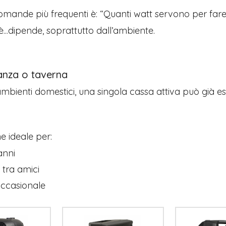
omande più frequenti è: “Quanti watt servono per far
è...dipende, soprattutto dall’ambiente.
anza o taverna
ambienti domestici, una singola cassa attiva può già e
ne ideale per:
nni
tra amici
 occasionale