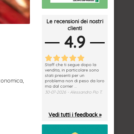
Le recensioni dei nostri
clienti
4.9
erfetto, materiale
Staff che ti segue dopo la
tutto ok, vendi
e spedizione
vendita, in particolare sono
subito a dom
sima, grazie.
stati presenti per un
WhatsApp. Mer
conomica,
problema non di peso da loro
puntuale
026 - Daniele S.
ma dal corrier ...
29-07-2026 - 
30-07-2026 - Alessandro Pio T.
Vedi tutti i feedback »