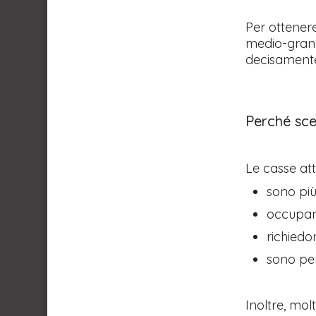
Per ottenere
medio-grand
decisamente
Perché sce
Le casse att
sono più
occupan
richied
sono per
Inoltre, mo