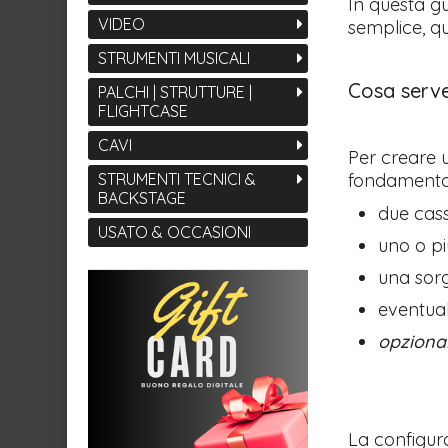
In questa g
VIDEO
semplice, qu
STRUMENTI MUSICALI
Cosa serve
PALCHI | STRUTTURE |
FLIGHTCASE
CAVI
Per creare 
STRUMENTI TECNICI &
fondamental
BACKSTAGE
due cas
USATO & OCCASIONI
uno o pi
una sorg
eventua
opziona
La configur