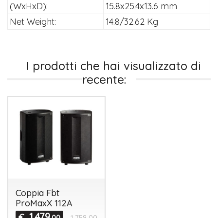
(WxHxD):
15.8x25.4x13.6 mm
Net Weight:
14.8/32.62 Kg
I prodotti che hai visualizzato di
recente:
Coppia Fbt
ProMaxX 112A
1.479
€
,00
1.758,00