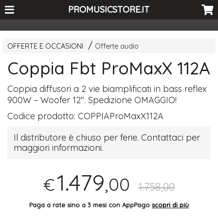
<-- Curio's GSC -->
PROMUSICSTORE.IT
OFFERTE E OCCASIONI
Offerte audio
Coppia Fbt ProMaxX 112A
Coppia diffusori a 2 vie biamplificati in bass reflex
900W – Woofer 12". Spedizione
OMAGGIO
!
Codice prodotto:
COPPIAProMaxX112A
Il distributore è chiuso per ferie. Contattaci per
maggiori informazioni.
1.479
,00
€
1.758,00
Paga a rate sino a 3 mesi con AppPago
scopri di più