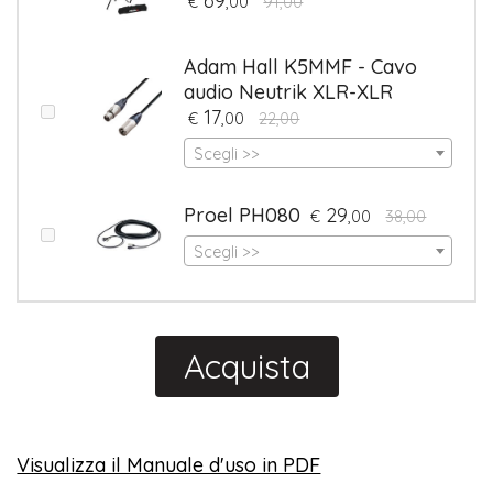
69
€
,00
91,00
Adam Hall K5MMF - Cavo
audio Neutrik XLR-XLR
17
€
,00
22,00
Scegli >>
Proel PH080
29
€
,00
38,00
Scegli >>
Acquista
Visualizza il Manuale d'uso in PDF
​