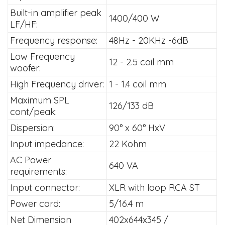
Built-in amplifier peak
1400/400 W
LF/HF:
Frequency response:
48Hz - 20KHz -6dB
Low Frequency
12 - 2.5 coil mm
woofer:
High Frequency driver:
1 - 1.4 coil mm
Maximum SPL
126/133 dB
cont/peak:
Dispersion:
90° x 60° HxV
Input impedance:
22 Kohm
AC Power
640 VA
requirements:
Input connector:
XLR with loop RCA ST
Power cord:
5/16.4 m
Net Dimension
402x644x345 /