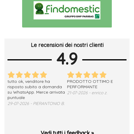
Le recensioni dei nostri clienti
4.9
tutto ok, venditore ha
PRODOTTO OTTIMO E
ho 
no
risposto subito a domanda
PERFORMANTE
sod
su WhatsApp. Merce arrivata
ser
21-07-2026 - enrico z.
loro
puntuale
13-
29-07-2026 - PIERANTONIO B.
 T.
Vedi tutti i feedback »