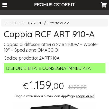
<-- Curio's GSC -->
PROMUSICSTORE.IT
OFFERTE E OCCASIONI
Offerte audio
Coppia RCF ART 910-A
Coppia di diffusori attivi a 2vie 2100W – Woofer
10" – Spedizione
OMAGGIO
!
Codice prodotto:
2ART910A
DISPONIBILITA' E CONSEGNA IMMEDIATA
1.159
,00
€
1.320,00
Paga a rate sino a 3 mesi con AppPago
scopri di più