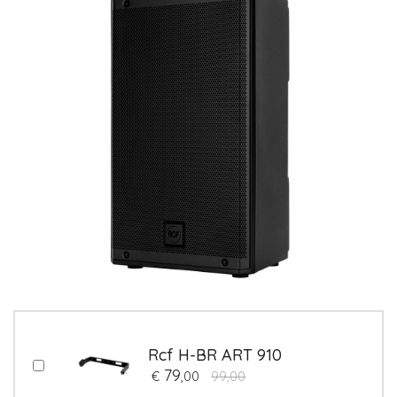
Rcf H-BR ART 910
79
€
,00
99,00