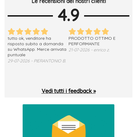
Le recensioni dei nostri clienti
4.9
tutto ok, venditore ha
PRODOTTO OTTIMO E
ho 
no
risposto subito a domanda
PERFORMANTE
sod
su WhatsApp. Merce arrivata
ser
21-07-2026 - enrico z.
loro
puntuale
13-
29-07-2026 - PIERANTONIO B.
 T.
Vedi tutti i feedback »