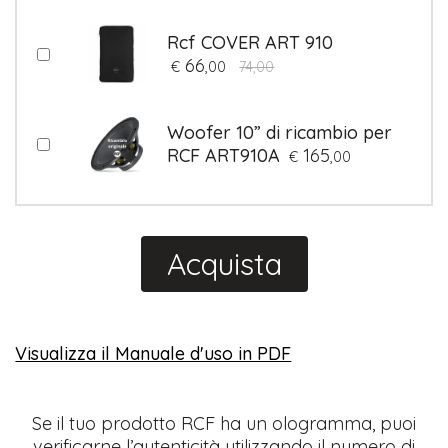
Rcf COVER ART 910
66
€
,00
74,00
Woofer 10” di ricambio per
RCF ART910A
165
€
,00
Acquista
Visualizza il Manuale d'uso in PDF
Se il tuo prodotto RCF ha un ologramma, puoi
verificarne l’autenticità utilizzando il numero di