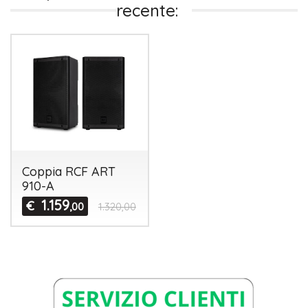
recente:
Coppia RCF ART
910-A
1.159
€
,00
1.320,00