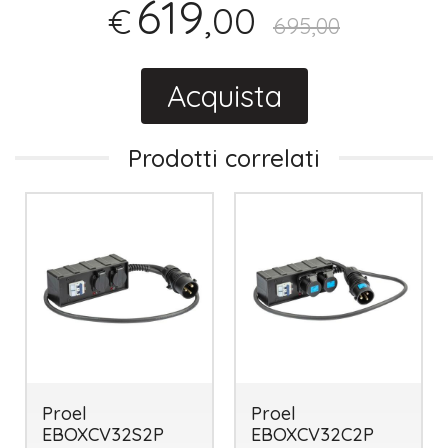
619
,00
€
695,00
Acquista
Prodotti correlati
Proel
Proel
EBOXCV32S2P
EBOXCV32C2P