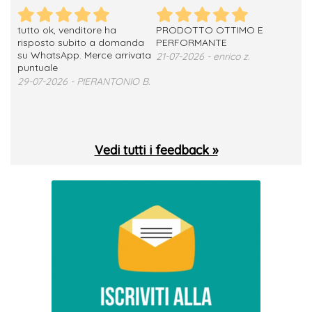
tutto ok, venditore ha
PRODOTTO OTTIMO E
ho 
no
risposto subito a domanda
PERFORMANTE
sod
su WhatsApp. Merce arrivata
ser
21-07-2026 - enrico z.
loro
puntuale
13-
29-07-2026 - PIERANTONIO B.
 T.
Vedi tutti i feedback »