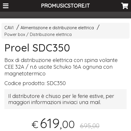
<-- Curio's GSC -->
PROMUSICSTORE.IT
CAVI
Alimentazione e distribuzione elettrica
Power box / Distribuzione elettrica
Proel SDC350
Box di distribuzione elettrica con spina volante
CEE
32A / n.6 uscite Schuko 16A ognuna con
magnetotermico
Codice prodotto:
SDC350
Il distributore è chiuso per le ferie estive, per
maggiori informazioni inviaci una mail.
619
,00
€
695,00