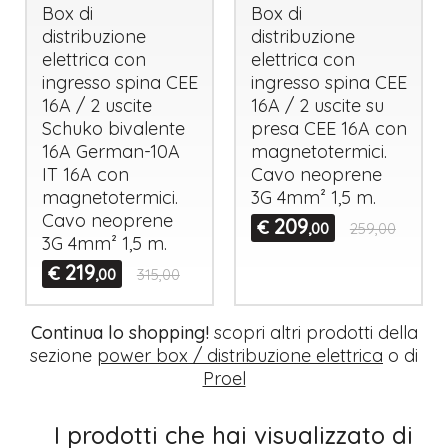
Box di
Box di
distribuzione
distribuzione
elettrica con
elettrica con
ingresso spina
CEE
ingresso spina
CEE
16A / 2 uscite
16A / 2 uscite su
Schuko bivalente
presa
CEE
16A con
16A German-10A
magnetotermici.
IT 16A con
Cavo neoprene
magnetotermici.
3G 4mm² 1,5 m.
Cavo neoprene
209
€
,00
259,00
3G 4mm² 1,5 m.
219
€
,00
315,00
Continua lo shopping!
scopri altri prodotti della
sezione
power box / distribuzione elettrica
o di
Proel
I prodotti che hai visualizzato di