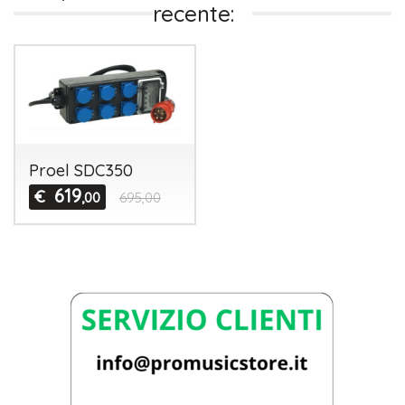
recente:
Proel SDC350
619
€
,00
695,00