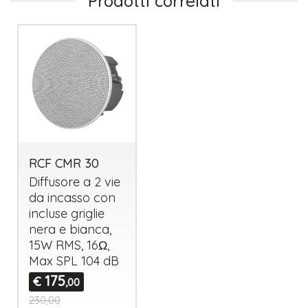
Prodotti correlati
RCF CMR 30
Diffusore a 2 vie
da incasso con
incluse griglie
nera e bianca,
15W
RMS
, 16Ω,
Max
SPL
104 dB
175
€
,00
230,00