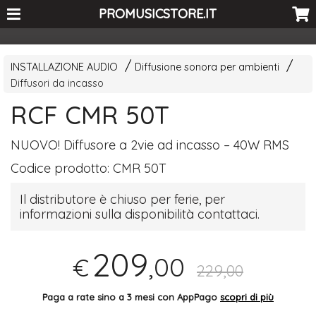
<-- Curio's GSC -->
PROMUSICSTORE.IT
INSTALLAZIONE AUDIO
Diffusione sonora per ambienti
Diffusori da incasso
RCF CMR 50T
NUOVO
! Diffusore a 2vie ad incasso – 40W
RMS
Codice prodotto:
CMR 50T
Il distributore è chiuso per ferie, per
informazioni sulla disponibilità contattaci.
209
,00
€
229,00
Paga a rate sino a 3 mesi con AppPago
scopri di più