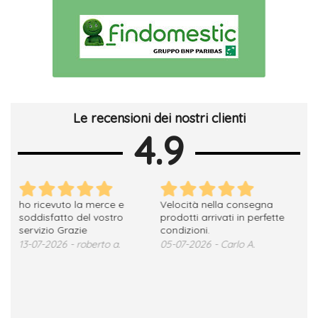
Le recensioni dei nostri clienti
4.9
ho ricevuto la merce e
Velocità nella consegna
Tut
soddisfatto del vostro
prodotti arrivati in perfette
pri
servizio Grazie
condizioni.
29-
13-07-2026 - roberto a.
05-07-2026 - Carlo A.