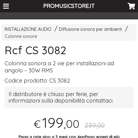
<-- Curio's GSC -->
PROMUSICSTORE.IT
INSTALLAZIONE AUDIO
Diffusione sonora per ambienti
Colonne sonore
Rcf CS 3082
Colonna sonora a 2 vie per installazioni ad
angolo – 30W
RMS
Codice prodotto:
CS 3082
Il distributore è chiuso per ferie, per
informazioni sulla disponibilità contattaci.
199
,00
€
239,00
Paga a rate sino a 3 mesi con AppPago
scopri di più