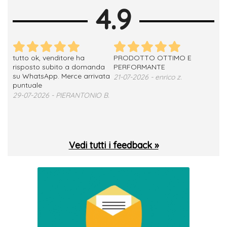
4.9
tutto ok, venditore ha
PRODOTTO OTTIMO E
ho 
no
risposto subito a domanda
PERFORMANTE
sod
su WhatsApp. Merce arrivata
ser
21-07-2026 - enrico z.
loro
puntuale
13-
29-07-2026 - PIERANTONIO B.
 T.
Vedi tutti i feedback »