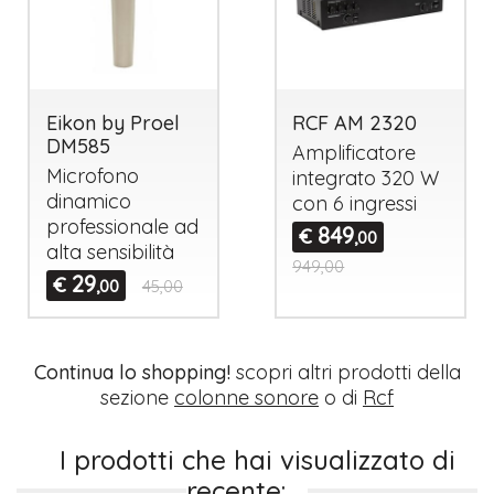
Eikon by Proel
RCF AM 2320
DM585
Amplificatore
Microfono
integrato 320 W
dinamico
con 6 ingressi
professionale ad
849
€
,00
alta sensibilità
949,00
29
€
,00
45,00
Continua lo shopping!
scopri altri prodotti della
sezione
colonne sonore
o di
Rcf
I prodotti che hai visualizzato di
recente: