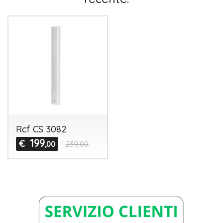
Rcf CS 3082
199
€
,00
239,00