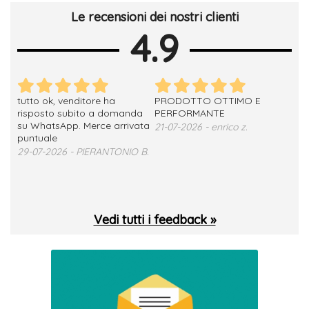
Le recensioni dei nostri clienti
4.9
tutto ok, venditore ha
PRODOTTO OTTIMO E
ho 
no
risposto subito a domanda
PERFORMANTE
sod
su WhatsApp. Merce arrivata
ser
21-07-2026 - enrico z.
loro
puntuale
13-
29-07-2026 - PIERANTONIO B.
 T.
Vedi tutti i feedback »