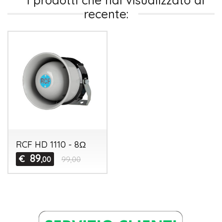
I prodotti che hai visualizzato di
recente:
RCF HD 1110 - 8Ω
89
€
,00
99,00