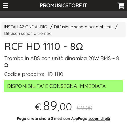
<-- Curio's GSC -->
PROMUSICSTORE.IT
INSTALLAZIONE AUDIO
Diffusione sonora per ambienti
Diffusori sonori a tromba
RCF HD 1110 - 8Ω
Tromba in
ABS
con unità dinamica 20W
RMS
– 8
Ω
Codice prodotto:
HD 1110
DISPONIBILITA' E CONSEGNA IMMEDIATA
89
,00
€
99,00
Paga a rate sino a 3 mesi con AppPago
scopri di più