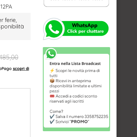
12PA
r ferie,
sponibilità
485,00
AppPago
scopri di