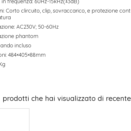
 in frequenza: 60Hz-15kHz(±3dB)
i: Corto clircuito, clip, sovraccarico, e protezione contr
tura
azione: AC230V; 50-60Hz
azione phantom
ando incluso
oni: 484×405×88mm
1Kg
I prodotti che hai visualizzato di recente