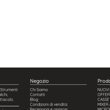
Negozio
Prodo
, Strumenti
Chi Siamo
NUOVI 
lchi,
Contatti
OFFER
ttacolo.
Blog
CASSE 
Condizioni di vendita
MIXER
Recensioni e opinioni
MICRO