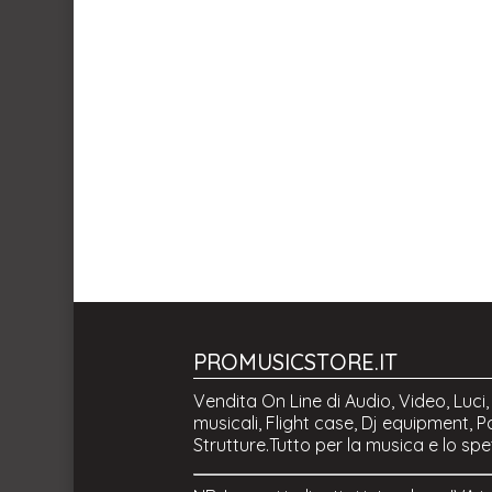
PROMUSICSTORE.IT
Vendita On Line di Audio, Video, Luci
musicali, Flight case, Dj equipment, Pa
Strutture.Tutto per la musica e lo spe