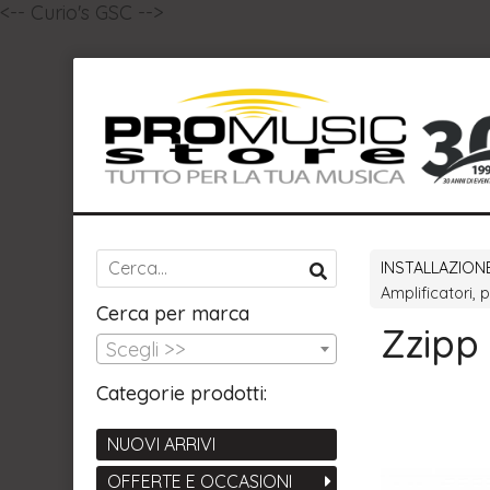
<-- Curio's GSC -->
INSTALLAZION
Amplificatori, p
Cerca per marca
Zzipp
Scegli >>
Categorie prodotti:
NUOVI ARRIVI
OFFERTE E OCCASIONI