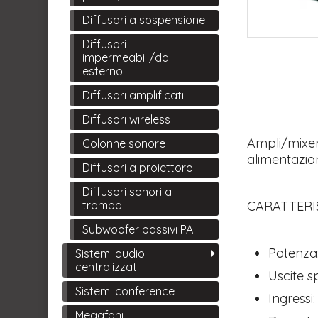
Diffusori a sospensione
Diffusori
impermeabili/da
esterno
Diffusori amplificati
Diffusori wireless
Ampli/mixer
Colonne sonore
alimentazio
Diffusori a proiettore
Diffusori sonori a
tromba
CARATTERI
Subwoofer passivi PA
Potenza
Sistemi audio
centralizzati
Uscite s
Sistemi conference
Ingressi:
Megafoni