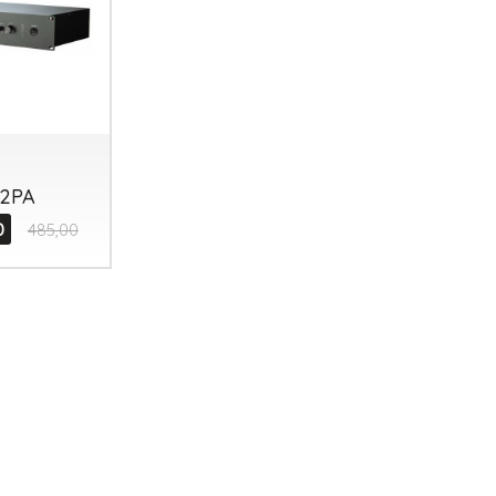
2PA
0
485,00
Tutto perfetto, materiale
Staff che ti segue dopo la
tutto o
ottimo e spedizione
vendita, in particolare sono
subito
velocissima, grazie.
stati presenti per un
WhatsA
problema non di peso da loro
puntua
03-08-2026 - Daniele S.
ma dal corrier ...
29-07-2
30-07-2026 - Alessandro Pio T.