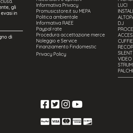
nclusa.
Informativa Privacy
LUCI
nte, gli
Promusicstore.it su MEPA
INSTA
 evasi in
Politica ambientale
BOSE P
ALTOPA
Informativa RAEE
Diffus
DJ
Paypal rate
Amplifi
Sistemi
PROCE
Procedura accettazione merce
Diffus
Sistem
ACCES
gno di
Noleggio e Service
Diffuso
Megaf
CUFFIE
Finanziamento Findomestic
Diffus
Sistemi
RECOR
Diffus
Access
SILENT
Privacy Policy
Diffuso
VIDEO
Diffuso
STRUME
Colonn
PALCHI
Diffuso
CAVI
Diffus
STRUM
Subwoo
USATO