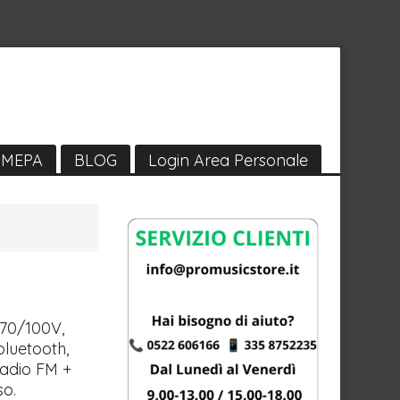
MEPA
BLOG
Login Area Personale
70/100V,
bluetooth,
adio FM +
so.