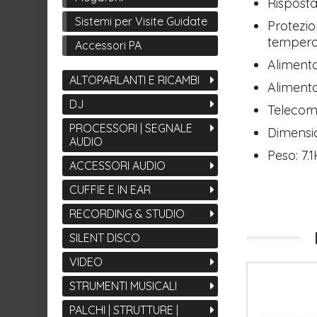
Risposta
Sistemi per Visite Guidate
Protezion
tempera
Accessori PA
Aliment
ALTOPARLANTI E RICAMBI
Aliment
DJ
Telecom
PROCESSORI | SEGNALE
Dimensi
AUDIO
Peso: 7.
ACCESSORI AUDIO
CUFFIE E IN EAR
RECORDING & STUDIO
SILENT DISCO
VIDEO
STRUMENTI MUSICALI
PALCHI | STRUTTURE |