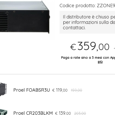
Codice prodotto:
ZZONE9
Il distributore è chiuso pe
per informazioni sulla di
contattaci.
359
,00
€
Paga a rate sino a 3 mesi con 
più
Proel FOABSR3U
119
€
,00
159,00
Proel CR203BLKM
139
€
,00
203,00