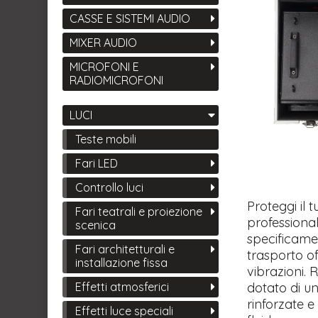
CASSE E SISTEMI AUDIO
MIXER AUDIO
MICROFONI E
RADIOMICROFONI
LUCI
Teste mobili
Fari LED
Controllo luci
Proteggi il 
Fari teatrali e proiezione
professiona
scenica
specificame
Fari architetturali e
trasporto of
installazione fissa
vibrazioni. 
dotato di un
Effetti atmosferici
rinforzate e
Effetti luce speciali