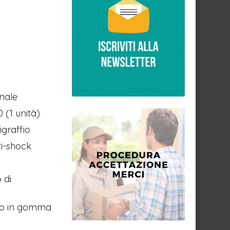
onale
 (1 unità)
igraffio
ti-shock
 di
grip in gomma