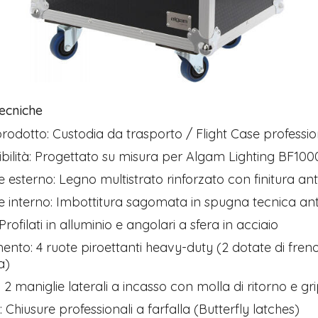
Tecniche
prodotto: Custodia da trasporto / Flight Case professi
ilità: Progettato su misura per Algam Lighting BF1000
e esterno: Legno multistrato rinforzato con finitura ant
e interno: Imbottitura sagomata in spugna tecnica an
 Profilati in alluminio e angolari a sfera in acciaio
nto: 4 ruote piroettanti heavy-duty (2 dotate di freno
a)
: 2 maniglie laterali a incasso con molla di ritorno e 
: Chiusure professionali a farfalla (Butterfly latches)