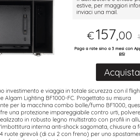
estive, per maggiori inf
inviaci una mail.
157
,00
€
Paga a rate sino a 3 mesi con 
più
Acquista
tuo investimento e viaggia in totale sicurezza con il flig
le Algam Lighting BF1000-FC. Progettato su misura
nte per la macchina combo bolle/fumo BF1000, ques
fre una protezione impareggiabile contro urti, polver
Realizzato in robusto legno multistrato con profili in all
'imbottitura interna anti-shock sagomata, chiusure a f
 4 ruote girevoli (di cui 2 con freno) per uno spostame