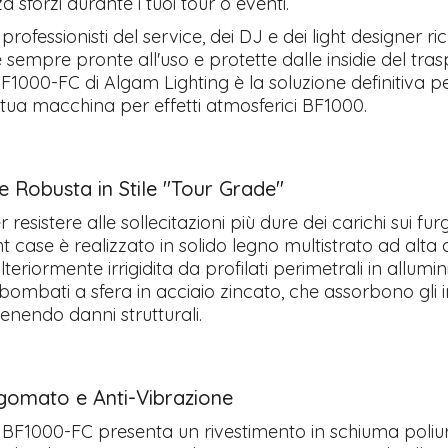
a sforzi durante i tuoi tour o eventi.
 professionisti del service, dei DJ e dei light designer ri
 sempre pronte all'uso e protette dalle insidie del trasp
BF1000-FC di Algam Lighting è la soluzione definitiva p
a tua macchina per effetti atmosferici BF1000.
e Robusta in Stile "Tour Grade"
 resistere alle sollecitazioni più dure dei carichi sui fur
ight case è realizzato in solido legno multistrato ad alta 
lteriormente irrigidita da profilati perimetrali in allumin
bombati a sfera in acciaio zincato, che assorbono gli 
venendo danni strutturali.
gomato e Anti-Vibrazione
 il BF1000-FC presenta un rivestimento in schiuma poliu