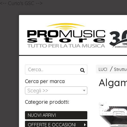
<-- Curio's GSC -->
LUCI
Strutt
Algam
Cerca per marca
Scegli >>
Categorie prodotti:
NUOVI ARRIVI
OFFERTE E OCCASIONI