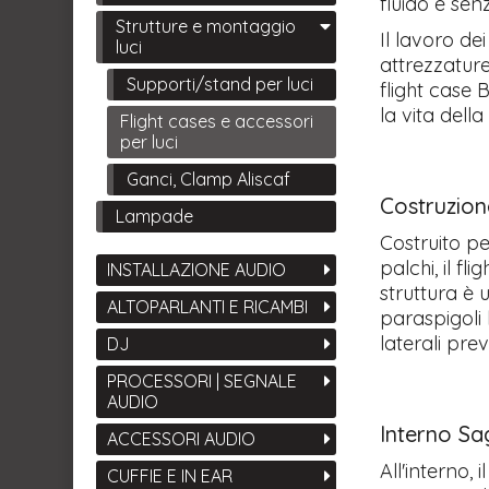
fluido e senz
Strutture e montaggio
Il lavoro dei
luci
attrezzature
Supporti/stand per luci
flight case 
la vita dell
Flight cases e accessori
per luci
Ganci, Clamp Aliscaf
Costruzion
Lampade
Costruito per
palchi, il fl
INSTALLAZIONE AUDIO
struttura è u
ALTOPARLANTI E RICAMBI
paraspigoli 
laterali pre
DJ
PROCESSORI | SEGNALE
AUDIO
Interno Sa
ACCESSORI AUDIO
All'interno,
CUFFIE E IN EAR