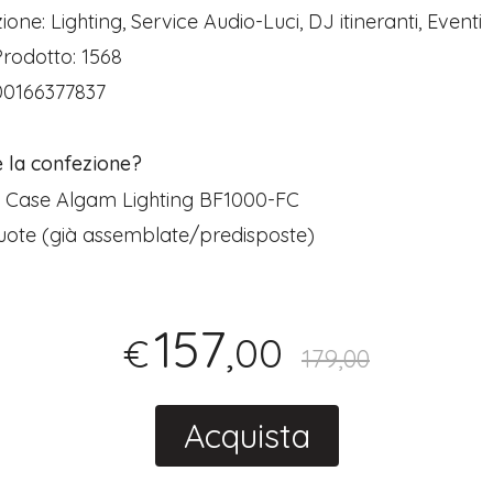
ione: Lighting, Service Audio-Luci, DJ itineranti, Eventi
rodotto: 1568
00166377837
e la confezione?
ht Case Algam Lighting BF1000-FC
 ruote (già assemblate/predisposte)
157
,00
€
179,00
Acquista