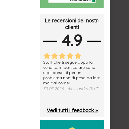
Le recensioni dei nostri
clienti
4.9
erfetto, materiale
Staff che ti segue dopo la
tutto ok, vendi
e spedizione
vendita, in particolare sono
subito a dom
sima, grazie.
stati presenti per un
WhatsApp. Mer
problema non di peso da loro
puntuale
026 - Daniele S.
ma dal corrier ...
29-07-2026 - 
30-07-2026 - Alessandro Pio T.
Vedi tutti i feedback »