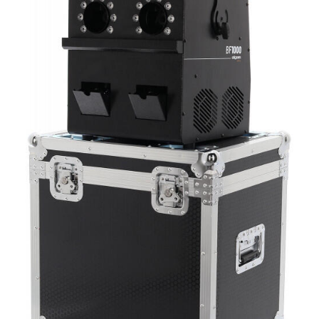
Tutto p
ottimo 
velocis
03-08-2