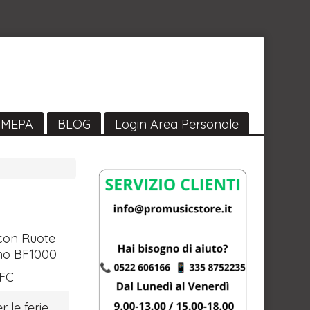
MEPA
BLOG
Login Area Personale
 con Ruote
umo BF1000
-FC
r le ferie