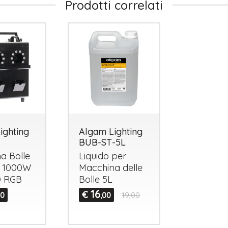
Prodotti correlati
ighting
Algam Lighting
BUB-ST-5L
a Bolle
Liquido per
o 1000W
Macchina delle
D
RGB
Bolle 5L
16
€
00
,00
19,00