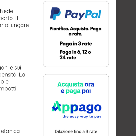
chiede
orto. Il
er allungare
goni e sui
densità. La
io e
impatti
retanica