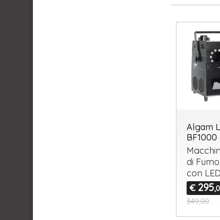
Algam L
BF1000
Macchin
di Fum
con
LE
295
€
,
349,00