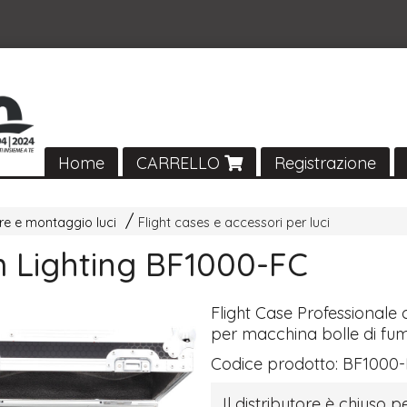
Home
CARRELLO
Registrazione
ure e montaggio luci
Flight cases e accessori per luci
 Lighting BF1000-FC
Flight Case Professionale
per macchina bolle di f
Codice prodotto:
BF1000
Il distributore è chiuso pe