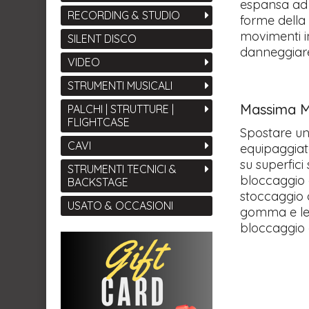
espansa ad 
RECORDING & STUDIO
forme della
movimenti in
SILENT DISCO
danneggiare 
VIDEO
STRUMENTI MUSICALI
Massima Mo
PALCHI | STRUTTURE |
FLIGHTCASE
Spostare un
CAVI
equipaggiato
su superfici
STRUMENTI TECNICI &
bloccaggio 
BACKSTAGE
stoccaggio o
USATO & OCCASIONI
gomma e le 
bloccaggio 