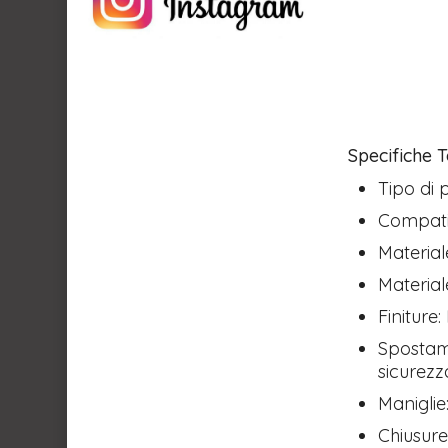
Specifiche 
Tipo di 
Compatib
Material
Material
Finiture:
Spostame
sicurezz
Maniglie
Chiusure