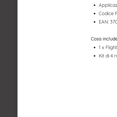
Applicaz
Codice P
EAN: 37
Cosa includ
1 x Flig
Kit di 4