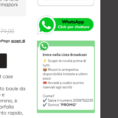
ormazioni
179,00
AppPago
scopri di
ht case
to baule da
e e
uminio, è
arfalla
nto rapido,