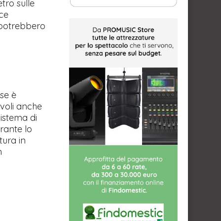
tro sulle
ce
e potrebbero
.
se è
evoli anche
sistema di
rante lo
tura in
n