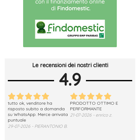
Le recensioni dei nostri clienti
4.9
tutto ok, venditore ha
PRODOTTO OTTIMO E
ho 
no
risposto subito a domanda
PERFORMANTE
sod
su WhatsApp. Merce arrivata
ser
21-07-2026 - enrico z.
loro
puntuale
13-
29-07-2026 - PIERANTONIO B.
 T.