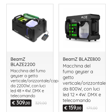
BeamZ
BeamZ BLAZE800
BLAZE2200
Macchina del
Macchina del fumo
fumo geyser a
geyser a getto
getto
verticale/orizzontale/capovolta
verticale/orizzontale
da 2200W, con luci
da 800W, con luci
led 48 × 4W.
DMX
e
led 12 × 4W.
DMX
e
telecomando
telecomando
309
€
,00
329,00
159
€
,00
179,00