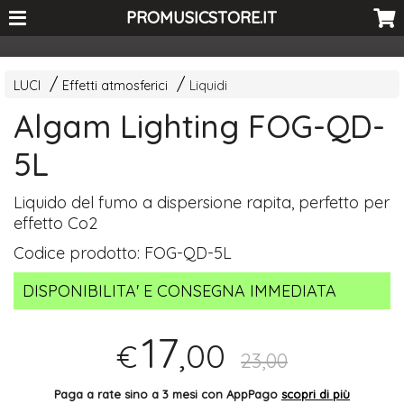
<-- Curio's GSC -->
PROMUSICSTORE.IT
LUCI
Effetti atmosferici
Liquidi
Algam Lighting FOG-QD-
5L
Liquido del fumo a dispersione rapita, perfetto per
effetto Co2
Codice prodotto:
FOG-QD-5L
DISPONIBILITA' E CONSEGNA IMMEDIATA
17
,00
€
23,00
Paga a rate sino a 3 mesi con AppPago
scopri di più