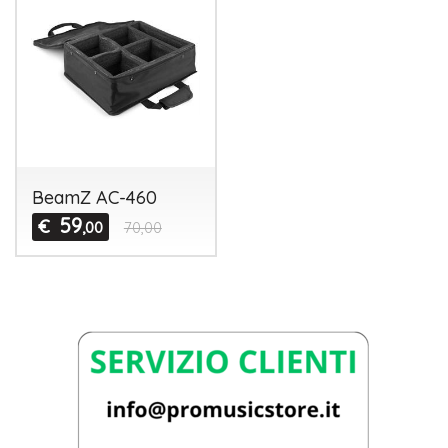
BeamZ AC-460
59
€
,00
70,00