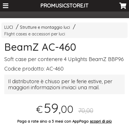
<-- Curio's GSC -->
PROMUSICSTORE.IT
LUCI
Strutture e montaggio luci
Flight cases e accessori per luci
BeamZ AC-460
Soft case per contenere 4 Uplights BeamZ BBP96
Codice prodotto:
AC-460
Il distributore è chiuso per le ferie estive, per
maggiori informazioni inviaci una mail.
59
,00
€
70,00
Paga a rate sino a 3 mesi con AppPago
scopri di più