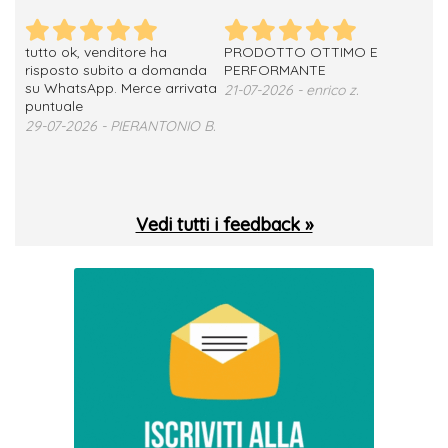
tutto ok, venditore ha
PRODOTTO OTTIMO E
ho 
no
risposto subito a domanda
PERFORMANTE
sod
su WhatsApp. Merce arrivata
ser
21-07-2026 - enrico z.
loro
puntuale
13-
29-07-2026 - PIERANTONIO B.
 T.
Vedi tutti i feedback »