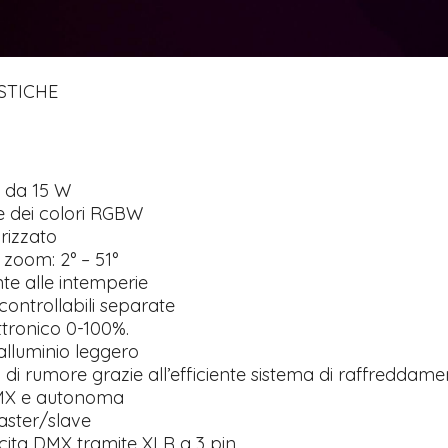
STICHE
1 da 15 W
e dei colori RGBW
Tutto p
izzato
ottimo 
velocis
i zoom: 2° – 51°
03-08-2
nte alle intemperie
ontrollabili separate
tronico 0-100%.
alluminio leggero
o di rumore grazie all’efficiente sistema di raffreddam
MX e autonoma
aster/slave
cita DMX tramite XLR a 3 pin