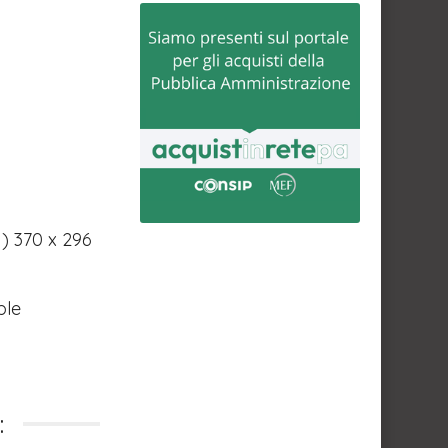
) 370 x 296
ble
: