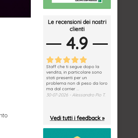
Le recensioni dei nostri
clienti
4.9
erfetto, materiale
Staff che ti segue dopo la
tutto ok, vendi
e spedizione
vendita, in particolare sono
subito a dom
sima, grazie.
stati presenti per un
WhatsApp. Mer
problema non di peso da loro
puntuale
026 - Daniele S.
ma dal corrier ...
29-07-2026 - 
30-07-2026 - Alessandro Pio T.
ento
Vedi tutti i feedback »