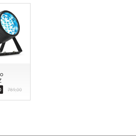
o
Z
0
789,00