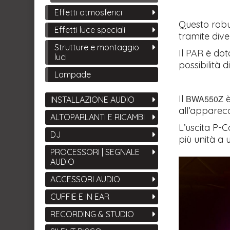
Effetti atmosferici
Questo robu
Effetti luce speciali
tramite div
Strutture e montaggio
Il PAR è dot
luci
possibilità 
Lampade
Il
BWA550Z
è
INSTALLAZIONE AUDIO
all’apparecc
ALTOPARLANTI E RICAMBI
L’uscita P-C
DJ
più unità a 
PROCESSORI | SEGNALE
AUDIO
ACCESSORI AUDIO
CUFFIE E IN EAR
RECORDING & STUDIO