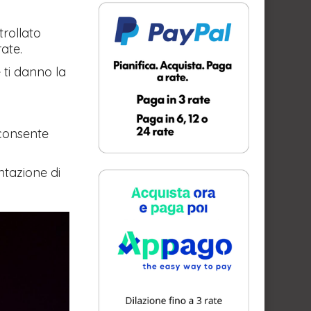
rollato
rate.
 ti danno la
 consente
ntazione di