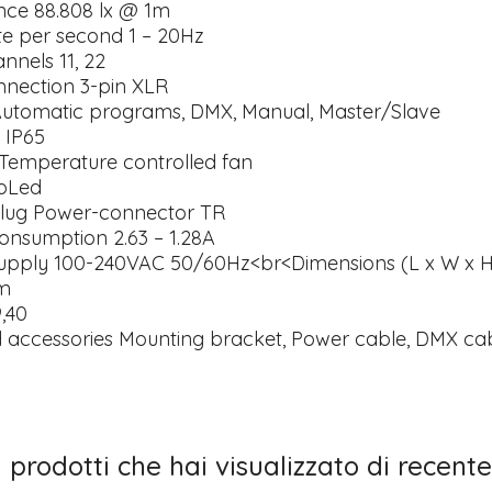
nce 88.808 lx @ 1m
te per second 1 – 20Hz
nels 11, 22
nection 3-pin XLR
utomatic programs, DMX, Manual, Master/Slave
g IP65
 Temperature controlled fan
 oLed
lug Power-connector TR
onsumption 2.63 – 1.28A
upply 100-240VAC 50/60Hz<br<Dimensions (L x W x H
m
,40
d accessories Mounting bracket, Power cable, DMX ca
I prodotti che hai visualizzato di recente