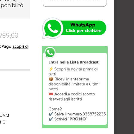
sponibilità
789,00
AppPago
scopri di
uova
a e