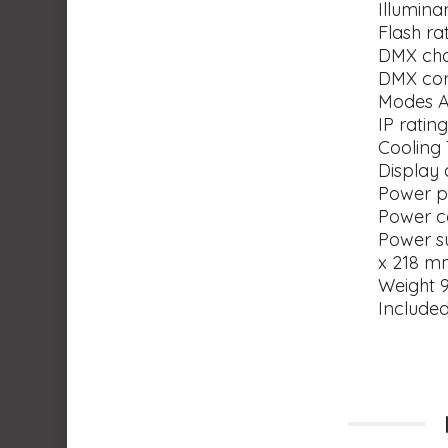
Illumina
Flash ra
DMX chan
DMX con
Modes A
IP ratin
Cooling
Display
Power p
Power c
Power s
x 218 m
Weight 9
Include