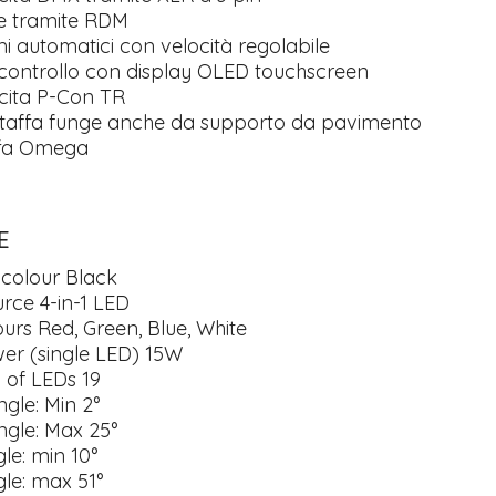
le tramite RDM
 automatici con velocità regolabile
 controllo con display OLED touchscreen
cita P-Con TR
taffa funge anche da supporto da pavimento
ffa Omega
E
 colour Black
urce 4-in-1 LED
urs Red, Green, Blue, White
er (single LED) 15W
 of LEDs 19
gle: Min 2°
gle: Max 25°
gle: min 10°
gle: max 51°