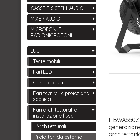
CASSE E SISTEMI AUDIO
MIXER AUDIO
MICROFONI E
RADIOMICROFONI
LUCI
Teste mobili
Fari LED
Controllo luci
Fari teatrali e proiezione
scenica
Fari architetturali e
installazione fissa
Il BWA550Z 
Architetturali
generazione 
architettoni
Proiettori da esterno