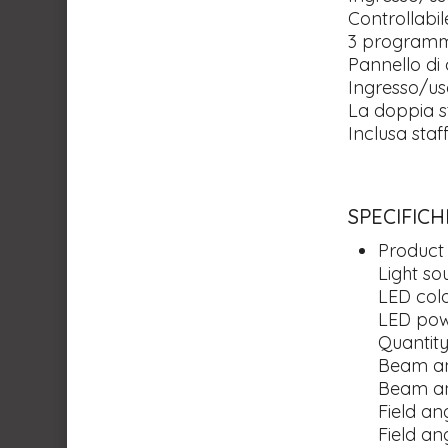
Controllabi
3 programmi
Pannello di
Ingresso/us
La doppia s
Inclusa sta
SPECIFICH
Product
Light so
LED colo
LED pow
Quantity
Beam an
Beam an
Field an
Field an