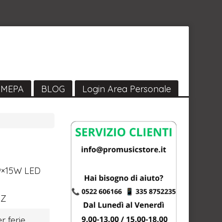
MEPA
BLOG
Login Area Personale
19×15W
LED
0Z
r ferie,