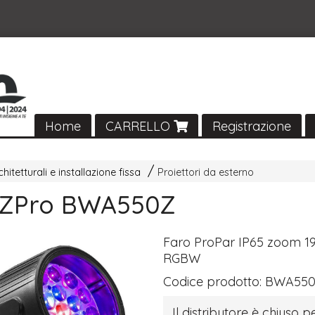
Home
CARRELLO
Registrazione
chitetturali e installazione fissa
Proiettori da esterno
ZPro BWA550Z
Faro ProPar IP65 zoom 
RGBW
Codice prodotto:
BWA55
Il distributore è chiuso pe