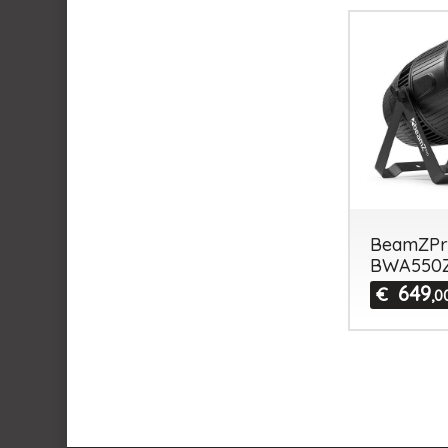
BeamZPr
BWA550
649
€
,0