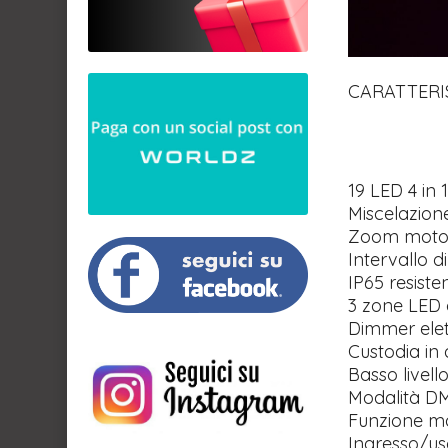
CARATTERI
19 LED 4 in 
Miscelazion
Zoom motor
Intervallo d
IP65 resiste
3 zone LED c
Dimmer elet
Custodia in 
Basso livell
Modalità D
Funzione m
Ingresso/us