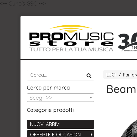
<-- Curio's GSC -->
LUCI
Fari ar
Beam
Cerca per marca
Scegli >>
Categorie prodotti:
NUOVI ARRIVI
OFFERTE E OCCASIONI