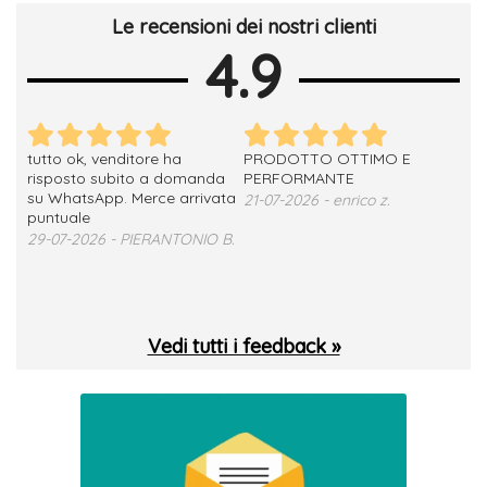
Le recensioni dei nostri clienti
4.9
tutto ok, venditore ha
PRODOTTO OTTIMO E
ho 
no
risposto subito a domanda
PERFORMANTE
sod
su WhatsApp. Merce arrivata
ser
21-07-2026 - enrico z.
loro
puntuale
13-
29-07-2026 - PIERANTONIO B.
 T.
Vedi tutti i feedback »