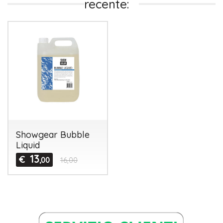
recente:
Showgear Bubble
Liquid
13
€
,00
16,00