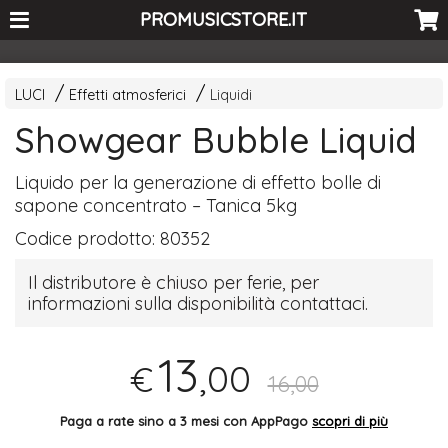
<-- Curio's GSC -->
PROMUSICSTORE.IT
LUCI
Effetti atmosferici
Liquidi
Showgear Bubble Liquid
Liquido per la generazione di effetto bolle di
sapone concentrato – Tanica 5kg
Codice prodotto:
80352
Il distributore è chiuso per ferie, per
informazioni sulla disponibilità contattaci.
13
,00
€
16,00
Paga a rate sino a 3 mesi con AppPago
scopri di più