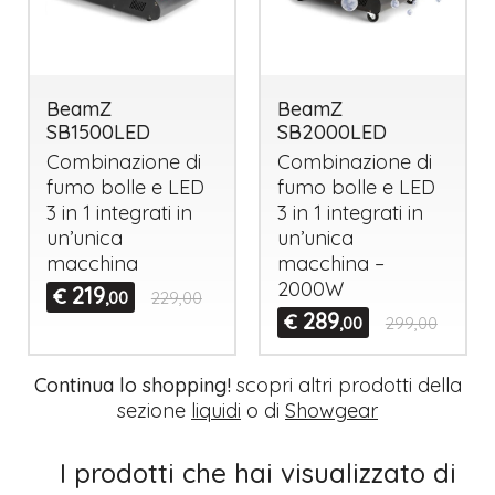
BeamZ
BeamZ
SB1500LED
SB2000LED
Combinazione di
Combinazione di
fumo bolle e
LED
fumo bolle e
LED
3 in 1 integrati in
3 in 1 integrati in
un’unica
un’unica
macchina
macchina –
2000W
219
€
,00
229,00
289
€
,00
299,00
Continua lo shopping!
scopri altri prodotti della
sezione
liquidi
o di
Showgear
I prodotti che hai visualizzato di