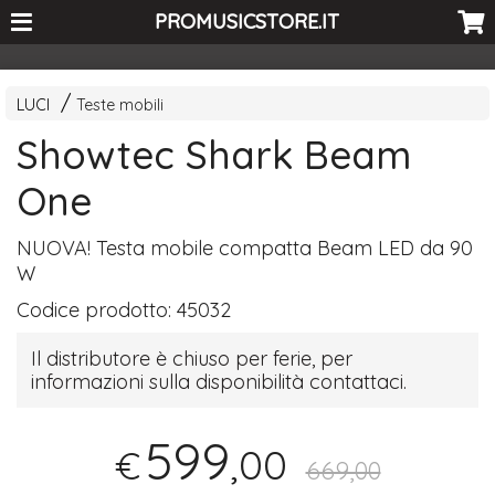
<-- Curio's GSC -->
PROMUSICSTORE.IT
LUCI
Teste mobili
Showtec Shark Beam
One
NUOVA
! Testa mobile compatta Beam
LED
da 90
W
Codice prodotto:
45032
Il distributore è chiuso per ferie, per
informazioni sulla disponibilità contattaci.
599
,00
€
669,00