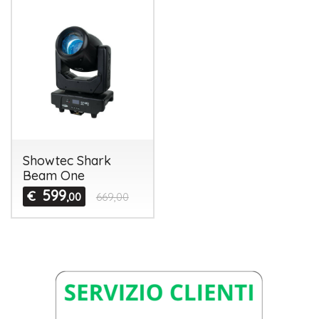
Showtec Shark
Beam One
599
€
,00
669,00