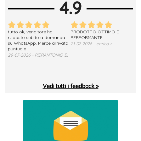
4.9
tutto ok, venditore ha
PRODOTTO OTTIMO E
ho 
no
risposto subito a domanda
PERFORMANTE
sod
su WhatsApp. Merce arrivata
ser
21-07-2026 - enrico z.
loro
puntuale
13-
29-07-2026 - PIERANTONIO B.
 T.
Vedi tutti i feedback »