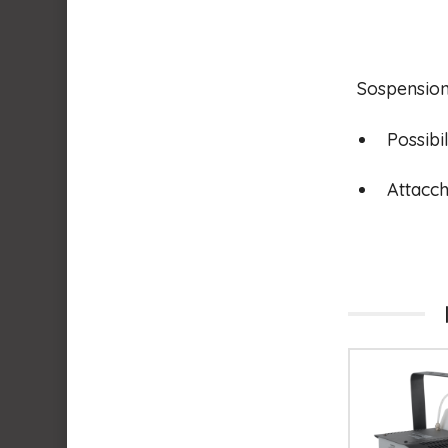
Sospensio
Possibi
Attacch