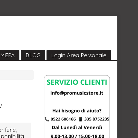
MEPA
BLOG
Login Area Personale
W
r ferie,
sponibilità