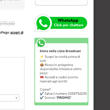
275,00
AppPago
scopri di