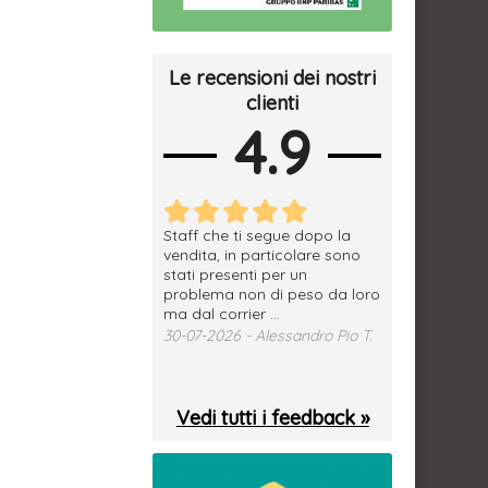
Le recensioni dei nostri
clienti
4.9
erfetto, materiale
Staff che ti segue dopo la
tutto ok, vendi
e spedizione
vendita, in particolare sono
subito a dom
sima, grazie.
stati presenti per un
WhatsApp. Mer
problema non di peso da loro
puntuale
026 - Daniele S.
ma dal corrier ...
29-07-2026 - 
30-07-2026 - Alessandro Pio T.
Vedi tutti i feedback »