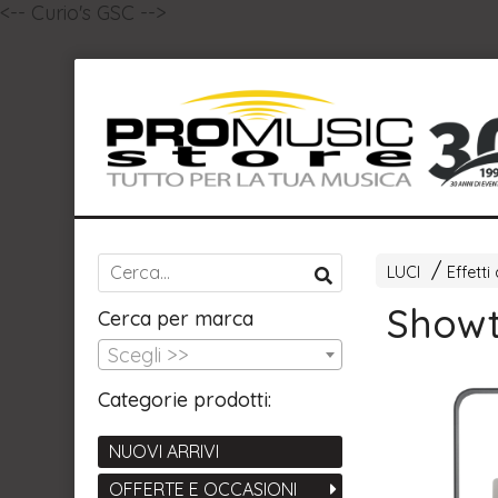
<-- Curio's GSC -->
LUCI
Effetti
Showt
Cerca per marca
Scegli >>
Categorie prodotti:
NUOVI ARRIVI
OFFERTE E OCCASIONI