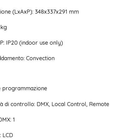
ione (LxAxP): 348x337x291 mm
 kg
P: IP20 (indoor use only)
ddamento: Convection
 e programmazione
à di controllo: DMX, Local Control, Remote
DMX: 1
: LCD