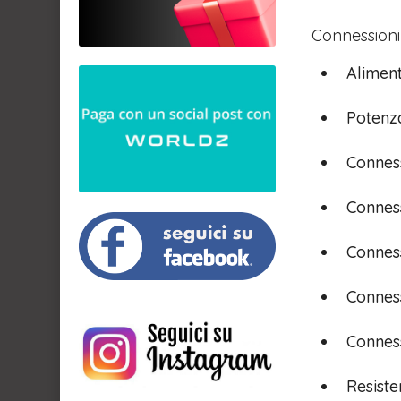
Connessioni 
Alimen
Potenz
Conness
Connes
Connes
Connes
Connes
Resist