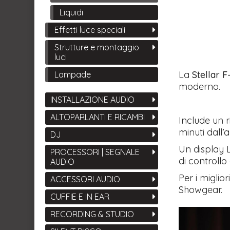
Liquidi
Effetti luce speciali
Strutture e montaggio
luci
​La
Stellar F
Lampade
moderno.
INSTALLAZIONE AUDIO
ALTOPARLANTI E RICAMBI
Include un 
minuti dall’
DJ
Un display L
PROCESSORI | SEGNALE
di controll
AUDIO
Per i miglior
ACCESSORI AUDIO
Showgear.
CUFFIE E IN EAR
RECORDING & STUDIO