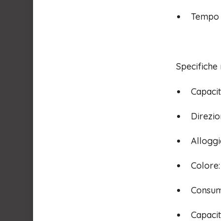
Tempo d
Specifiche
Capacit
Direzi
Allogg
Colore:
Consumo
Capacit