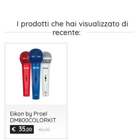
I prodotti che hai visualizzato di
recente:
Eikon by Proel
DM800COLORKIT
35
€
,00
45,00