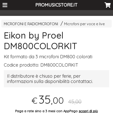
<-- Curio's GSC -->
PROMUSICSTORE.IT
MICROFONI E RADIOMICROFONI
Microfoni per voce e live
Eikon by Proel
DM800COLORKIT
Kit formato da 3 microfoni DM800 colorati
Codice prodotto:
DM800COLORKIT
Il distributore è chiuso per ferie, per
informazioni sulla disponibilità contattaci.
35
,00
€
45,00
Paga a rate sino a 3 mesi con AppPago
scopri di più