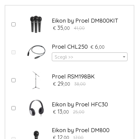
Eikon by Proel DM800KIT
35
€
,00
41,00
Proel CHL250
6
€
,00
Scegli >>
Proel RSM198BK
29
€
,00
38,00
Eikon by Proel HFC30
13
€
,00
25,00
Eikon by Proel DM800
12
€
,00
17,00