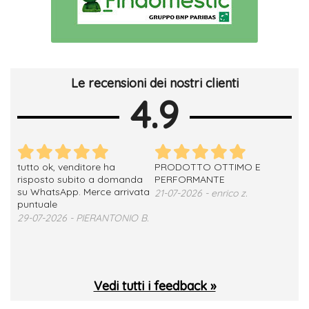
Le recensioni dei nostri clienti
4.9
tutto ok, venditore ha
PRODOTTO OTTIMO E
ho 
no
risposto subito a domanda
PERFORMANTE
sod
su WhatsApp. Merce arrivata
ser
21-07-2026 - enrico z.
loro
puntuale
13-
29-07-2026 - PIERANTONIO B.
 T.
Vedi tutti i feedback »