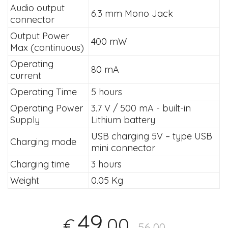
Audio output
6.3 mm Mono Jack
connector
Output Power
400 mW
Max (continuous)
Operating
80 mA
current
Operating Time
5 hours
Operating Power
3.7 V / 500 mA - built-in
Supply
Lithium battery
USB charging 5V – type USB
Charging mode
mini connector
Charging time
3 hours
Weight
0.05 Kg
49
,00
€
56,00