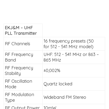
EKJ&M – UHF
PLL Transmitter
16 frequency presets (50
RF Channels
for 512 - 541 MHz model)
RF Frequency
UHF: 512 - 541 MHz or 863 –
Band
865 MHz
RF Frequency
±0,002%
Stability
RF Oscillation
Quartz locked
Mode
RF Modulation
Wideband FM Stereo
Type
RF Output Power
10mW