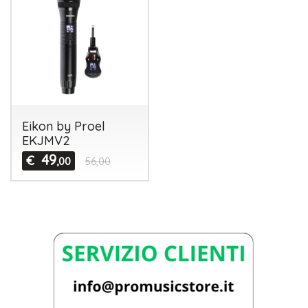
Eikon by Proel
EKJMV2
49
€
,00
56,00