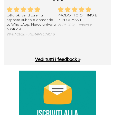
tutto ok, venditore ha
PRODOTTO OTTIMO E
ho 
no
risposto subito a domanda
PERFORMANTE
sod
su WhatsApp. Merce arrivata
ser
21-07-2026 - enrico z.
loro
puntuale
13-
29-07-2026 - PIERANTONIO B.
 T.
Vedi tutti i feedback »