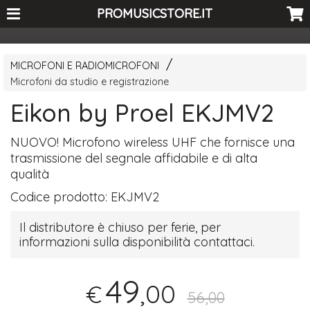
<-- Curio's GSC -->
PROMUSICSTORE.IT
MICROFONI E RADIOMICROFONI
Microfoni da studio e registrazione
Eikon by Proel EKJMV2
NUOVO
! Microfono wireless
UHF
che fornisce una
trasmissione del segnale affidabile e di alta
qualità
Codice prodotto:
EKJMV2
Il distributore è chiuso per ferie, per
informazioni sulla disponibilità contattaci.
49
,00
€
56,00