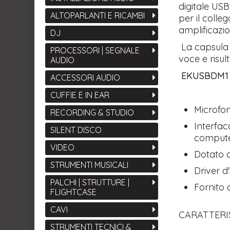
digitale USB
ALTOPARLANTI E RICAMBI
per il colle
amplificazio
DJ
La capsula 
PROCESSORI | SEGNALE
voce e risul
AUDIO
EKUSBDM1
ACCESSORI AUDIO
CUFFIE E IN EAR
Microfon
RECORDING & STUDIO
Interfac
SILENT DISCO
comput
VIDEO
Dotato d
STRUMENTI MUSICALI
Driver d
PALCHI | STRUTTURE |
Fornito 
FLIGHTCASE
CAVI
CARATTERI
STRUMENTI TECNICI &