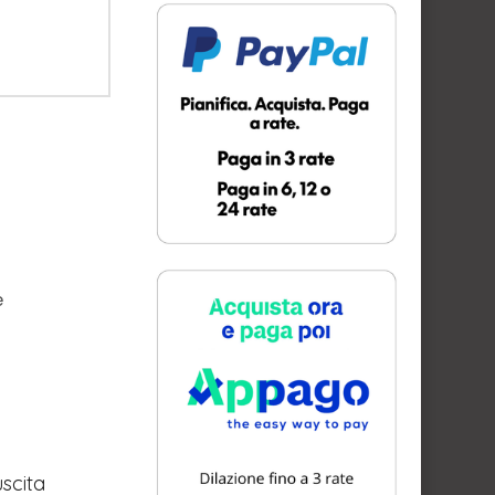
e
scita