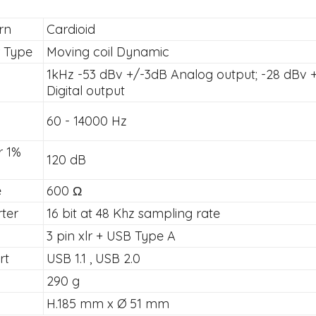
rn
Cardioid
 Type
Moving coil Dynamic
1kHz -53 dBv +/-3dB Analog output; -28 dBv 
Digital output
60 - 14000 Hz
r 1%
Tutto p
120 dB
ottimo 
velocis
e
600 Ω
03-08-2
ter
16 bit at 48 Khz sampling rate
3 pin xlr + USB Type A
rt
USB 1.1 , USB 2.0
290 g
H.185 mm x Ø 51 mm