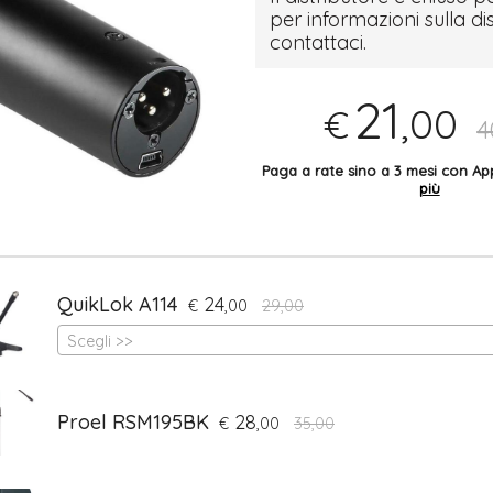
per informazioni sulla di
contattaci.
21
,00
€
4
Paga a rate sino a 3 mesi con 
più
QuikLok A114
24
€
,00
29,00
Scegli >>
Proel RSM195BK
28
€
,00
35,00