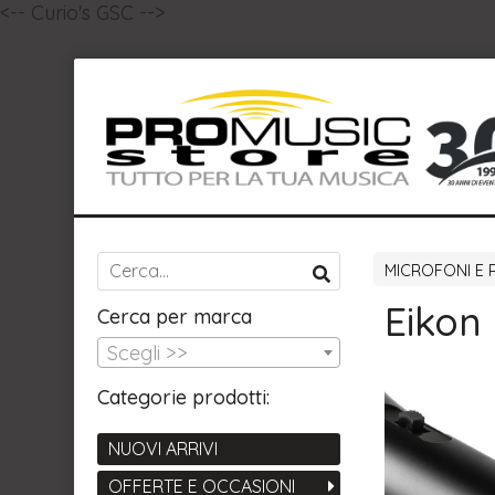
<-- Curio's GSC -->
MICROFONI E 
Eikon
Cerca per marca
Scegli >>
Categorie prodotti:
NUOVI ARRIVI
OFFERTE E OCCASIONI