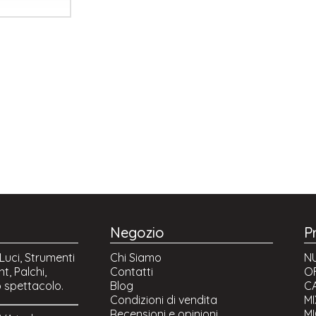
Negozio
P
Luci, Strumenti
Chi Siamo
NU
t, Palchi,
Contatti
O
o spettacolo.
Blog
CA
Condizioni di vendita
M
Recensioni e opinioni
M