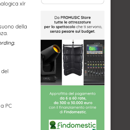
alogica xlr
i
suono della
nza.
rding.
 del
 a PC