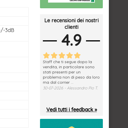
Le recensioni dei nostri
clienti
+/-3dB
4.9
erfetto, materiale
Staff che ti segue dopo la
tutto ok, vendi
e spedizione
vendita, in particolare sono
subito a dom
sima, grazie.
stati presenti per un
WhatsApp. Mer
problema non di peso da loro
puntuale
026 - Daniele S.
ma dal corrier ...
29-07-2026 - 
30-07-2026 - Alessandro Pio T.
Vedi tutti i feedback »