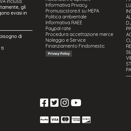
IVA inclusa.
Informativa Privacy
Mi
LU
atamente, gli
Promusicstore.it su MEPA
Mi
I
ngono evasi in
Politica ambientale
Mi
AL
Informativa RAEE
Mi
D
Paypal rate
Mi
P
Procedura accettazione merce
Ra
A
 bisogno di
Noleggio e Service
Ra
CU
Finanziamento Findomestic
Mi
R
ti
Mi
SI
Privacy Policy
Ra
V
Ra
ST
Ac
PA
As
C
Co
S
Gr
U