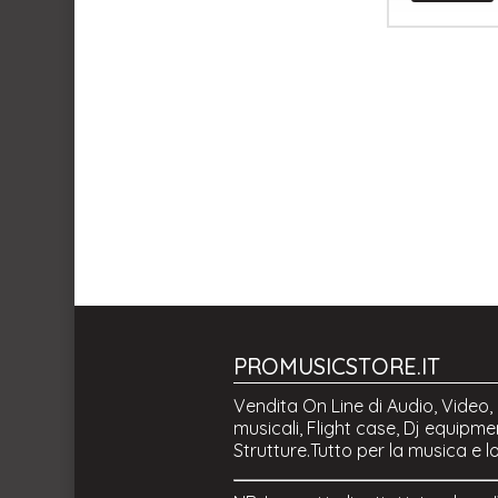
PROMUSICSTORE.IT
Vendita On Line di Audio, Video, 
musicali, Flight case, Dj equipmen
Strutture.Tutto per la musica e l