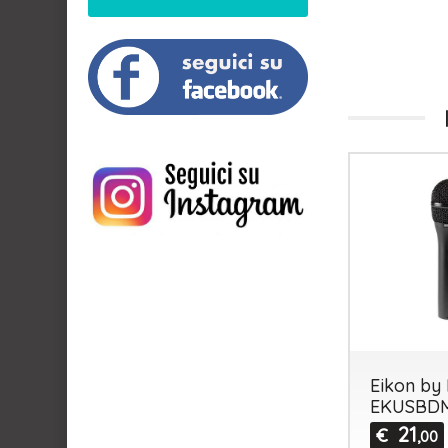
Eikon by 
EKUSBD
21
€
,00