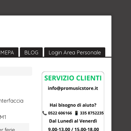
MEPA
BLOG
Login Area Personale
nterfaccia
M1
r ferie,