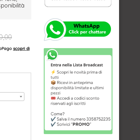
sponibilità
0,00
AppPago
scopri di