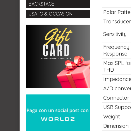
BACKSTAGE
Polar Patte
USATO & OCCASIONI
Transducer
Sensitivity
Frequency
Response
Max SPL fo
THD
Impedanc
A/D conver
Connector
USB Suppo
Weight
Dimension