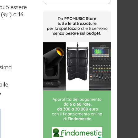
 può essere
(⅜")
o
16
ssima
bile
,
,