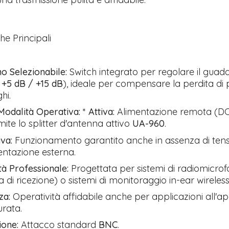
he Principali
 Selezionabile:
Switch integrato per regolare il guad
 +5 dB / +15 dB
), ideale per compensare la perdita di
hi.
odalità Operativa:
*
Attiva:
Alimentazione remota (DC
ite lo splitter d'antenna attivo
UA-960
.
va:
Funzionamento garantito anche in assenza di tens
entazione esterna.
ità Professionale:
Progettata per sistemi di radiomicrof
 di ricezione) o sistemi di monitoraggio in-ear wireless
za:
Operatività affidabile anche per applicazioni all'ap
rata.
ione:
Attacco standard
BNC
.