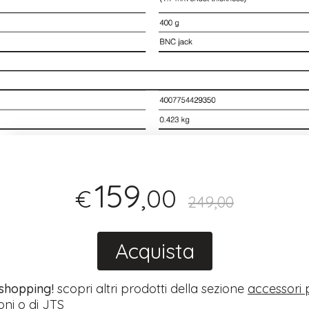
159
,00
€
249,00
Acquista
 shopping!
scopri altri prodotti della sezione
accessori 
oni
o di
JTS