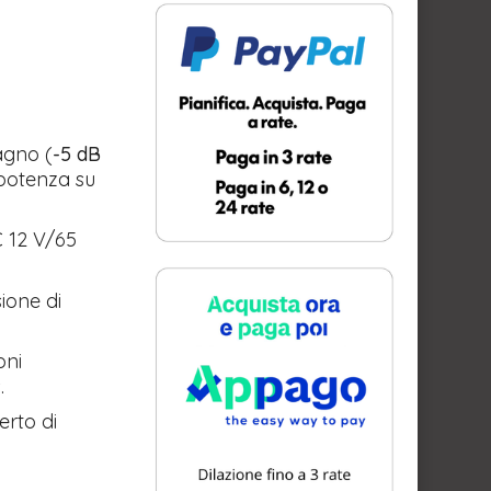
agno (
-5 dB
 potenza su
 12 V/65
ione di
oni
.
erto di