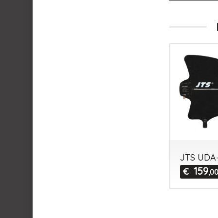
JTS UDA
159
€
,0