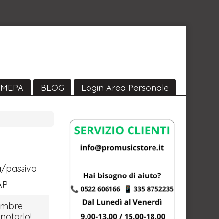
MEPA
BLOG
Login Area Personale
a/passiva
AP
tembre
notarlo!