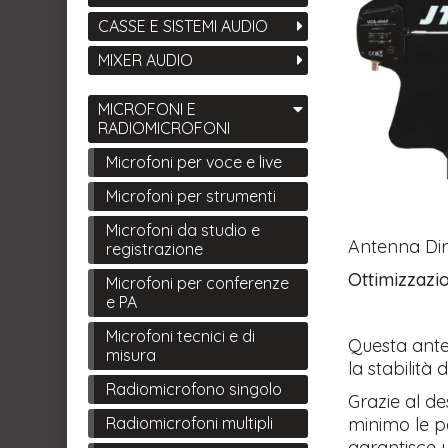
CASSE E SISTEMI AUDIO
MIXER AUDIO
MICROFONI E
RADIOMICROFONI
Microfoni per voce e live
Microfoni per strumenti
Microfoni da studio e
Antenna Dir
registrazione
Ottimizzazio
Microfoni per conferenze
e PA
Microfoni tecnici e di
Questa ante
misura
la stabilità 
Radiomicrofono singolo
Grazie al de
minimo le pe
Radiomicrofoni multipli
garantisce u