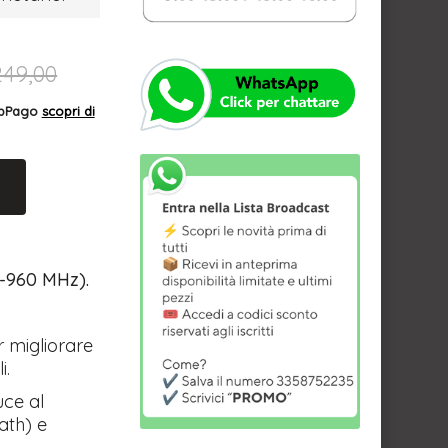
249,00
AppPago
scopri di
0-960 MHz).
r migliorare
i.
uce al
path) e