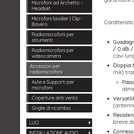
Microfoni ad Archetto -
Headset
Microfoni lavalier | Clip-
Caratteristic
Bavero
Radiomicrofoni per
strumenti
Guadagno
/ 0 dB /
Radiomicrofoni per
cavi lung
videocamera
Doppia M
Accessori per
mA) tram
radiomicrofoni
Passi
Aste e Supporti per
microfoni
alim
Coperture anti vento
Versatil
(antenna
Griglie di ricambio
Resisten
breve du
LUCI
Conness
INSTALLAZIONE AUDIO