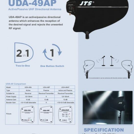
Tutto p
ottimo 
velocis
03-08-2