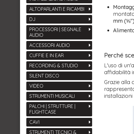
Montagg
ALTOPARLANTI E RICAMBI
montata 
DJ
mm (⅝"
PROCESSORI | SEGNALE
Aliment
AUDIO
ACCESSORI AUDIO
Perché sce
CUFFIE E IN EAR
L'uso di un
RECORDING & STUDIO
affidabilità 
SILENT DISCO
Grazie alla 
VIDEO
rappresenta
installazioni
STRUMENTI MUSICALI
PALCHI | STRUTTURE |
FLIGHTCASE
CAVI
STRUMENTI TECNICI &