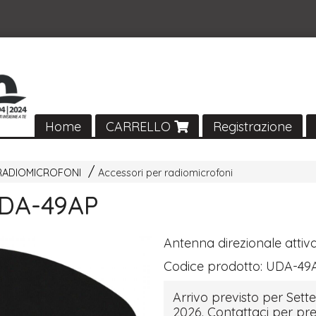
Home
CARRELLO
Registrazione
RADIOMICROFONI
Accessori per radiomicrofoni
DA-49AP
Antenna direzionale attiv
Codice prodotto:
UDA-49
Arrivo previsto per Set
2026. Contattaci per pre