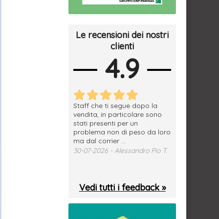
Le recensioni dei nostri
clienti
4.9
erfetto, materiale
Staff che ti segue dopo la
tutto ok, vendi
e spedizione
vendita, in particolare sono
subito a dom
sima, grazie.
stati presenti per un
WhatsApp. Mer
problema non di peso da loro
puntuale
026 - Daniele S.
ma dal corrier ...
29-07-2026 - 
30-07-2026 - Alessandro Pio T.
Vedi tutti i feedback »