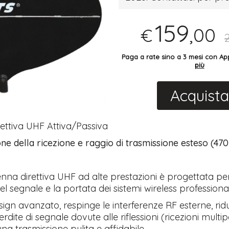
159
,00
€
Paga a rate sino a 3 mesi con 
più
Acquista
ettiva UHF Attiva/Passiva
ne della ricezione e raggio di trasmissione esteso (47
nna direttiva UHF ad alte prestazioni è progettata pe
del segnale e la portata dei sistemi wireless professional
sign avanzato, respinge le interferenze RF esterne, rid
rdite di segnale dovute alle riflessioni (ricezioni multi
na trasmissione pulita e affidabile.