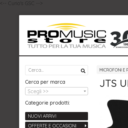
<-- Curio's GSC -->
MICROFONI E 
JTS U
Cerca per marca
Scegli >>
Categorie prodotti:
NUOVI ARRIVI
OFFERTE E OCCASIONI