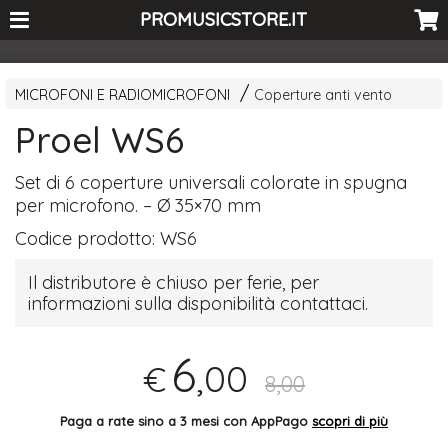
<-- Curio's GSC -->
PROMUSICSTORE.IT
MICROFONI E RADIOMICROFONI
Coperture anti vento
Proel WS6
Set di 6 coperture universali colorate in spugna
per microfono. – Ø 35×70 mm
Codice prodotto:
WS6
Il distributore è chiuso per ferie, per
informazioni sulla disponibilità contattaci.
6
,00
€
8,00
Paga a rate sino a 3 mesi con AppPago
scopri di più