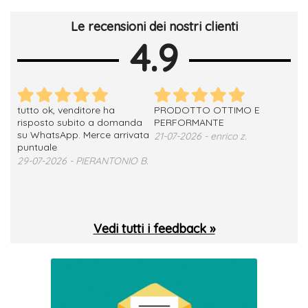
Le recensioni dei nostri clienti
4.9
tutto ok, venditore ha
PRODOTTO OTTIMO E
ho 
no
risposto subito a domanda
PERFORMANTE
sod
su WhatsApp. Merce arrivata
ser
21-07-2026 - enrico z.
loro
puntuale
13-
29-07-2026 - PIERANTONIO B.
 T.
Vedi tutti i feedback »