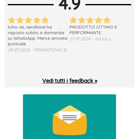
4.9
tutto ok, venditore ha
PRODOTTO OTTIMO E
ho 
no
risposto subito a domanda
PERFORMANTE
sod
su WhatsApp. Merce arrivata
ser
21-07-2026 - enrico z.
loro
puntuale
13-
29-07-2026 - PIERANTONIO B.
 T.
Vedi tutti i feedback »