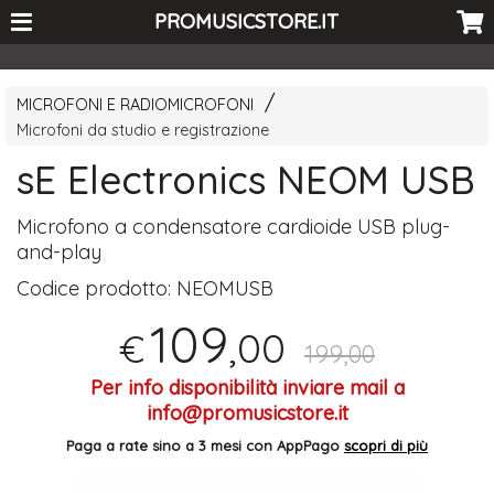
<-- Curio's GSC -->
PROMUSICSTORE.IT
MICROFONI E RADIOMICROFONI
Microfoni da studio e registrazione
sE Electronics NEOM USB
Microfono a condensatore cardioide
USB
plug-
and-play
Codice prodotto:
NEOMUSB
109
,00
€
199,00
Per info disponibilità inviare mail a
info@promusicstore.it
Paga a rate sino a 3 mesi con AppPago
scopri di più