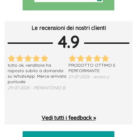
Le recensioni dei nostri clienti
4.9
tutto ok, venditore ha
PRODOTTO OTTIMO E
ho 
no
risposto subito a domanda
PERFORMANTE
sod
su WhatsApp. Merce arrivata
ser
21-07-2026 - enrico z.
loro
puntuale
13-
29-07-2026 - PIERANTONIO B.
 T.
Vedi tutti i feedback »