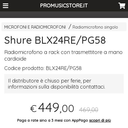
<-- Curio's GSC -->
PROMUSICSTORE.IT
MICROFONI E RADIOMICROFONI
Radiomicrofono singolo
Shure BLX24RE/PG58
Radiomicrofono a rack con trasmettitore a mano
cardioide
Codice prodotto:
BLX24RE/PG58
Il distributore è chiuso per ferie, per
informazioni sulla disponibilità contattaci.
449
,00
€
469,00
Paga a rate sino a 3 mesi con AppPago
scopri di più