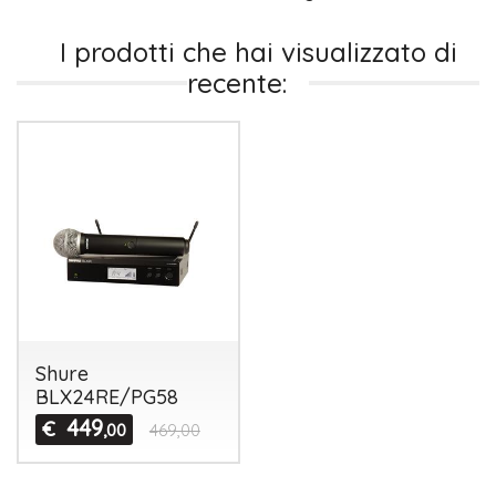
I prodotti che hai visualizzato di
recente:
Shure
BLX24RE/PG58
449
€
,00
469,00