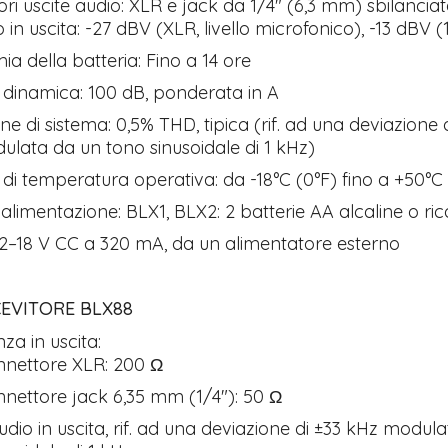
ri uscite audio: XLR e jack da 1/4" (6,3 mm) sbilanciat
in uscita: -27 dBV (XLR, livello microfonico), -13 dBV (
a della batteria: Fino a 14 ore
inamica: 100 dB, ponderata in A
one di sistema: 0,5% THD, tipica (rif. ad una deviazione 
lata da un tono sinusoidale di 1 kHz)
 temperatura operativa: da -18°C (0°F) fino a +50°C 
i alimentazione: BLX1, BLX2: 2 batterie AA alcaline o rica
2–18 V CC a 320 mA, da un alimentatore esterno
CEVITORE BLX88
za in uscita:
nnettore XLR: 200 Ω
nnettore jack 6,35 mm (1/4"): 50 Ω
audio in uscita, rif. ad una deviazione di ±33 kHz modul