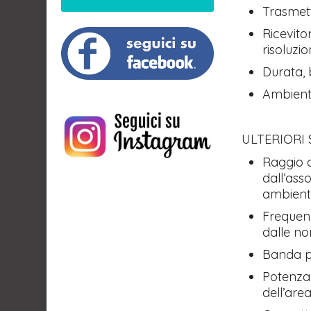
Trasmett
Ricevito
risoluzi
Durata, b
Ambiente
ULTERIORI 
Raggio di
dall’ass
ambienta
Frequenz
dalle nor
Banda pa
Potenza 
dell’are