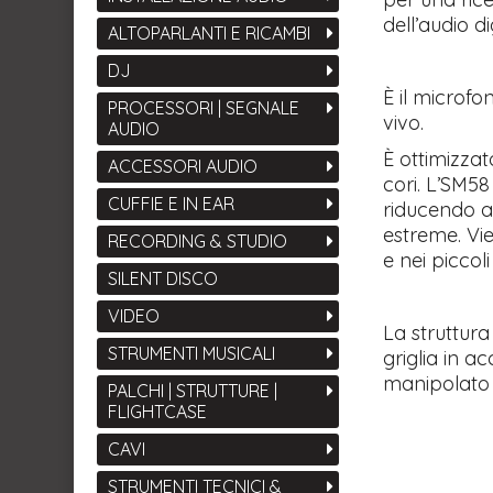
dell’audio di
ALTOPARLANTI E RICAMBI
DJ
È il microf
PROCESSORI | SEGNALE
vivo.
AUDIO
È ottimizzat
ACCESSORI AUDIO
cori. L’SM58
CUFFIE E IN EAR
riducendo al
estreme. Vie
RECORDING & STUDIO
e nei piccoli
SILENT DISCO
VIDEO
La struttura
STRUMENTI MUSICALI
griglia in 
manipolato s
PALCHI | STRUTTURE |
FLIGHTCASE
CAVI
STRUMENTI TECNICI &