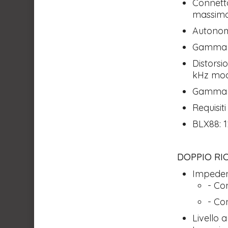
Connetto
massimo 
Autonomi
Gamma d
Distorsi
kHz modu
Gamma di
Requisit
BLX88: 1
DOPPIO RI
Impeden
- Co
- Co
Livello 