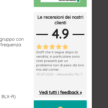
Le recensioni dei nostri
clienti
4.9
l gruppo con
a frequenza
erfetto, materiale
Staff che ti segue dopo la
tutto ok, vendi
e spedizione
vendita, in particolare sono
subito a dom
sima, grazie.
stati presenti per un
WhatsApp. Mer
problema non di peso da loro
puntuale
026 - Daniele S.
ma dal corrier ...
29-07-2026 - 
30-07-2026 - Alessandro Pio T.
Vedi tutti i feedback »
t BLX-R)