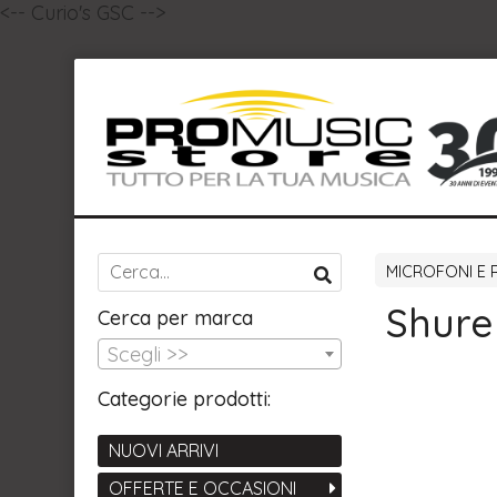
<-- Curio's GSC -->
MICROFONI E 
Shure
Cerca per marca
Scegli >>
Categorie prodotti:
NUOVI ARRIVI
OFFERTE E OCCASIONI