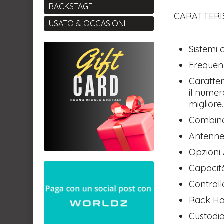
BACKSTAGE
CARATTERI
USATO & OCCASIONI
Sistemi 
Frequenz
Caratter
il numer
migliore.
Combina
Antenne 
Opzioni
Capacità
Controll
Rack Har
Custodia