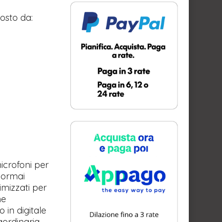
osto da:
icrofoni per
e ormai
imizzati per
ne
 in digitale
aordinaria