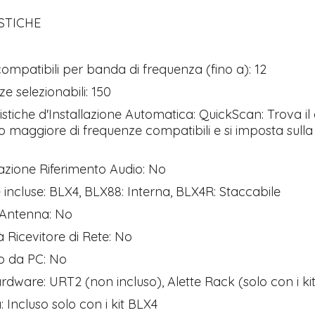
STICHE
compatibili per banda di frequenza (fino a): 12
e selezionabili: 150
istiche d'Installazione Automatica: QuickScan: Trova i
o maggiore di frequenze compatibili e si imposta sull
Tutto p
ottimo 
zione Riferimento Audio: No
velocis
incluse: BLX4, BLX88: Interna, BLX4R: Staccabile
03-08-2
 Antenna: No
 Ricevitore di Rete: No
o da PC: No
dware: URT2 (non incluso), Alette Rack (solo con i ki
: Incluso solo con i kit BLX4