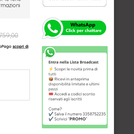
ormazioni
759,00
AppPago
scopri di