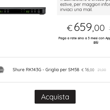
estive, per maggiori inf
inviaci una mail.
659
,00
€
Paga a rate sino a 3 mesi con 
più
Shure RK143G - Griglia per SM58
16
€
,00
21,00
Acquista