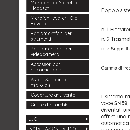
Microfoni ad Archetto -
Headset
Doppio sist
Microfoni lavalier | Clip-
Bavero
n. 1 Ricevit
Radiomicrofoni per
n. 2 Trasmet
strumenti
n. 2
Supporti
Radiomicrofoni per
videocamera
Accessori per
Gamma di freq
radiomicrofoni
Aste e Supporti per
microfoni
Coperture anti vento
Il sistema 
voce
SM58
,
Griglie di ricambio
diventati un
offrire una 
LUCI
automatica d
INSTALLAZIONE AUDIO
per una rice