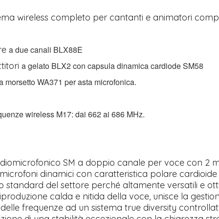
ema wireless completo per cantanti e animatori comp
ore
a due canali BLX88E
titori
a gelato BLX2 con capsula dinamica
cardiode SM58
 a morsetto WA371 per asta microfonica.
uenze wireless M17: dai 662 ai 686 MHz.
radiomicrofonico SM a doppio canale per voce con 2 m
 microfoni dinamici con caratteristica polare cardioid
o standard del settore perché altamente versatili e ott
riproduzione calda e nitida della voce, unisce la gestio
elle frequenze ad un sistema true diversity controllato
zione di una stabilità eccezionale con la chiarezza str