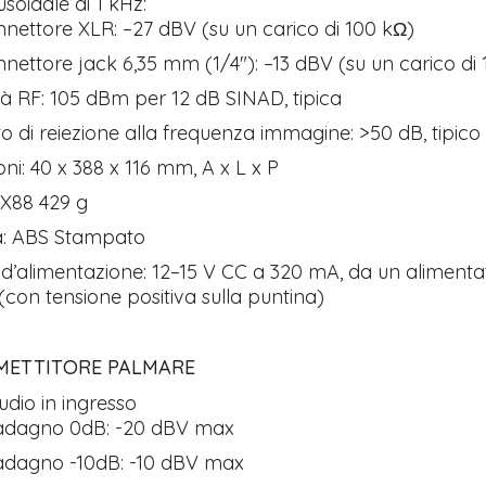
usoidale di 1 kHz:
nnettore XLR: –27 dBV (su un carico di 100 kΩ)
nnettore jack 6,35 mm (1/4"): –13 dBV (su un carico di
ità RF: 105 dBm per 12 dB SINAD, tipica
 di reiezione alla frequenza immagine: >50 dB, tipico
ni: 40 x 388 x 116 mm, A x L x P
LX88 429 g
ra: ABS Stampato
i d’alimentazione: 12–15 V CC a 320 mA, da un alimenta
(con tensione positiva sulla puntina)
METTITORE PALMARE
audio in ingresso
adagno 0dB: -20 dBV max
adagno -10dB: -10 dBV max