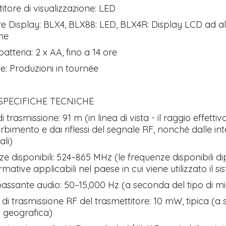
itore di visualizzazione: LED
re Display: BLX4, BLX88: LED, BLX4R: Display LCD ad a
one
atteria: 2 x AA, fino a 14 ore
: Produzioni in tournée
SPECIFICHE TECNICHE
 trasmissione: 91 m (in linea di vista - il raggio effetti
orbimento e dai riflessi del segnale RF, nonché dalle in
li)
e disponibili: 524–865 MHz (le frequenze disponibili 
mative applicabili nel paese in cui viene utilizzato il s
ssante audio: 50–15,000 Hz (a seconda del tipo di m
di trasmissione RF del trasmettitore: 10 mW, tipica (a
a geografica)