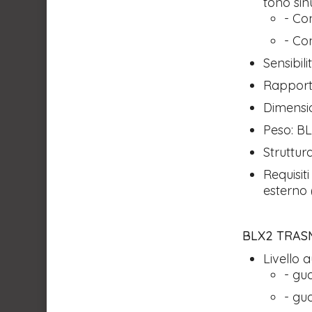
tono sin
- Co
- Co
Sensibil
Rapporto
Dimensio
Peso: B
Struttu
Requisit
esterno 
BLX2 TRAS
Livello 
- gu
- gu