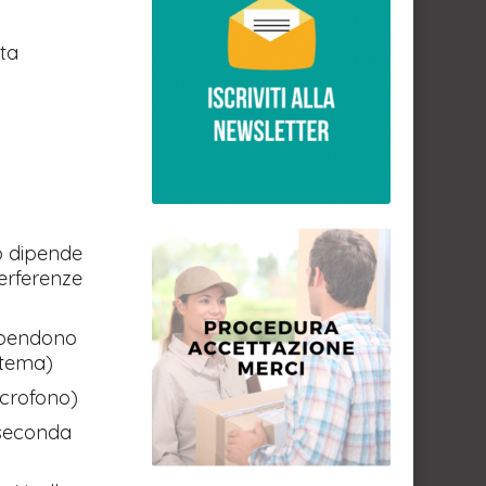
lta
vo dipende
terferenze
dipendono
istema)
icrofono)
 seconda