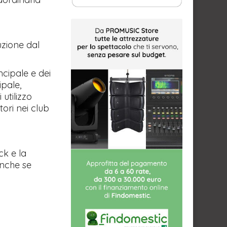
uzione dal
ncipale e dei
ipale,
utilizzo
ori nei club
ck e la
anche se