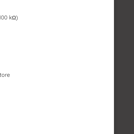
 100 kΩ)
tore