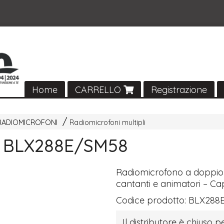
Home
CARRELLO
Registrazione
RADIOMICROFONI
Radiomicrofoni multipli
 BLX288E/SM58
Radiomicrofono a doppio
cantanti e animatori – C
Codice prodotto:
BLX288
Il distributore è chiuso pe