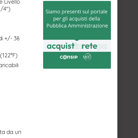
e Livello
1/4")
di +/- 38
(122°F)
ricabili
ata da un