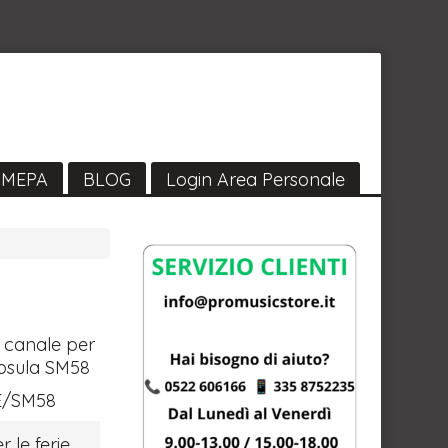
MEPA
BLOG
Login Area Personale
 canale per
apsula SM58
E/SM58
r le ferie