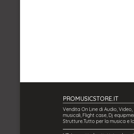
PROMUSICSTORE.IT
Vendita On Line di Audio, Video, 
musicali, Flight case, Dj equipmen
Strutture.Tutto per la musica e l