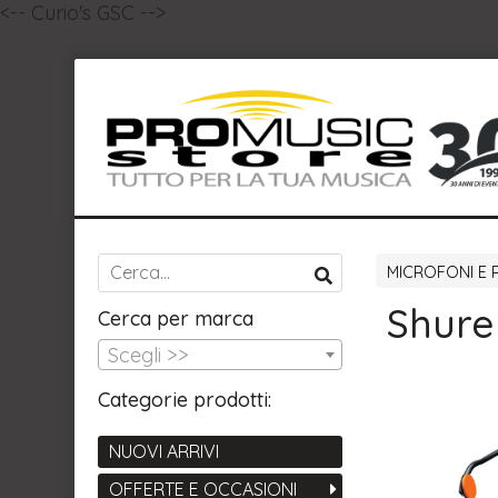
<-- Curio's GSC -->
MICROFONI E 
Shure
Cerca per marca
Scegli >>
Categorie prodotti:
NUOVI ARRIVI
OFFERTE E OCCASIONI