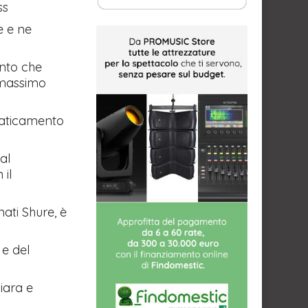
ss
e e ne
ento che
 massimo
faticamento
al
 il
ati Shure, è
 e del
iara e