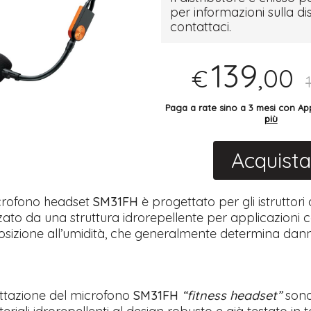
per informazioni sulla di
contattaci.
139
,00
€
Paga a rate sino a 3 mesi con 
più
Acquista
crofono headset
SM31FH
è progettato per gli istruttori
zato da una struttura idrorepellente per applicazioni 
osizione all’umidità, che generalmente determina danni
ttazione del microfono
SM31FH
“fitness headset”
sono