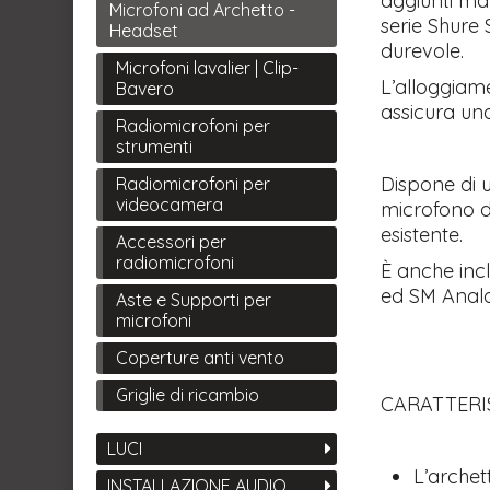
aggiunti mat
Microfoni ad Archetto -
serie Shure
Headset
durevole.
Microfoni lavalier | Clip-
L’alloggiame
Bavero
assicura un
Radiomicrofoni per
strumenti
Dispone di 
Radiomicrofoni per
videocamera
microfono d
esistente.
Accessori per
radiomicrofoni
È anche incl
ed SM Analo
Aste e Supporti per
microfoni
Coperture anti vento
Griglie di ricambio
CARATTERI
LUCI
L’arche
INSTALLAZIONE AUDIO