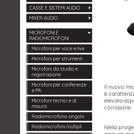
CASSE E SISTEMI AUDIO
MIXER AUDIO
MICROFONI E
RADIOMICROFONI
Microfoni per voce e live
Microfoni per strumenti
Microfoni da studio e
registrazione
Microfoni per conferenze
Il nuovo mi
e PA
è caratteriz
elevata esp
Microfoni tecnici e di
misura
corrosione.
Radiomicrofono singolo
Radiomicrofoni multipli
Nella proge