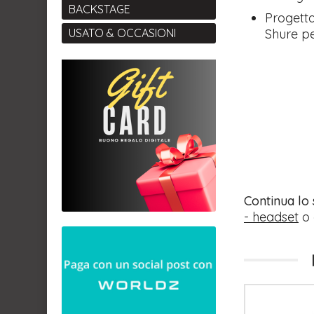
BACKSTAGE
Progetta
Shure pe
USATO & OCCASIONI
Continua lo
- headset
o 