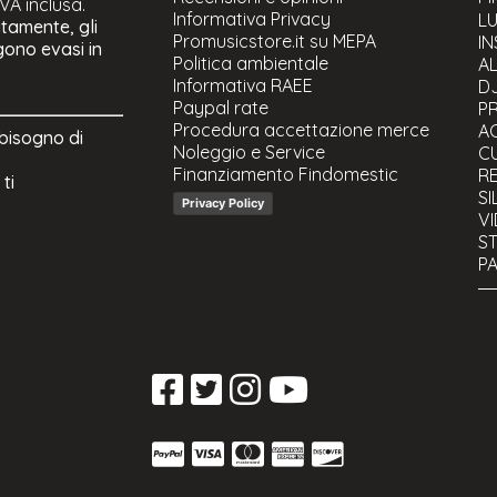
IVA inclusa.
Informativa Privacy
Mi
LU
atamente, gli
Promusicstore.it su MEPA
Mi
I
ngono evasi in
Politica ambientale
Mi
AL
Informativa RAEE
Mi
D
Paypal rate
Mi
P
Procedura accettazione merce
Ra
A
 bisogno di
Noleggio e Service
Ra
CU
Finanziamento Findomestic
Mi
R
ti
Mi
SI
Privacy Policy
Ra
V
Ra
ST
Ac
PA
As
C
Co
S
Gr
U