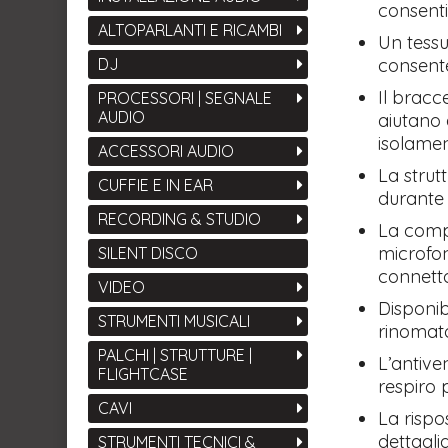
consentir
ALTOPARLANTI E RICAMBI
Un tessu
consente
DJ
Il bracc
PROCESSORI | SEGNALE
AUDIO
aiutano 
isolame
ACCESSORI AUDIO
La strut
CUFFIE E IN EAR
durante 
RECORDING & STUDIO
La compa
microfon
SILENT DISCO
connett
VIDEO
Disponib
STRUMENTI MUSICALI
rinomato
PALCHI | STRUTTURE |
L’antiven
FLIGHTCASE
respiro 
CAVI
La rispo
dettagli
STRUMENTI TECNICI &