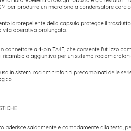
eriali idrorepellenti al design robusto e già testato in 
 SM per produrre un microfono a condensatore cardio
nto idrorepellente della capsula protegge il trasdutto
a vita operativa prolungata.
un connettore a 4-pin TA4F, che consente l’utilizzo co
i ricambio o aggiuntivo per un sistema radiomicrofon
uso in sistemi radiomicrofonici precombinati delle seri
gico.
STICHE
tto aderisce saldamente e comodamente alla testa, pe