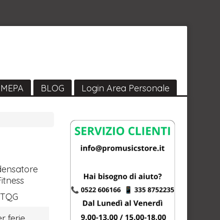
MEPA
BLOG
Login Area Personale
densatore
Fitness
-TQG
r ferie,