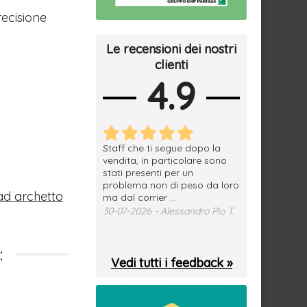
recisione
Le recensioni dei nostri
clienti
4.9
erfetto, materiale
Staff che ti segue dopo la
tutto ok, vendi
e spedizione
vendita, in particolare sono
subito a dom
sima, grazie.
stati presenti per un
WhatsApp. Mer
problema non di peso da loro
puntuale
026 - Daniele S.
ad archetto
ma dal corrier ...
29-07-2026 - 
30-07-2026 - Alessandro Pio T.
:
Vedi tutti i feedback »