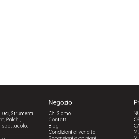
Negozio
P
Luci, Strumenti
Chi Siamo
NU
t, Palchi,
Contatti
O
o spettacolo.
Blog
CA
Condizioni di vendita
M
Recensioni e opinioni
M