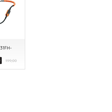
31FH-
0
199,00