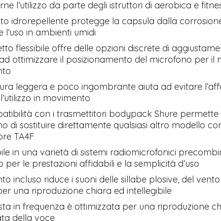
ne l’utilizzo da parte degli istruttori di aerobica e fitne
to idrorepellente protegge la capsula dalla corrosion
 l’uso in ambienti umidi
etto flessibile offre delle opzioni discrete di aggiustam
ad ottimizzare il posizionamento del microfono per il
nto
tura leggera e poco ingombrante aiuta ad evitare l’af
l’utilizzo in movimento
tibilità con i trasmettitori bodypack Shure permette 
o di sostituire direttamente qualsiasi altro modello con
ore TA4F
ile in una varietà di sistemi radiomicrofonici precombin
 per le prestazioni affidabili e la semplicità d’uso
to incluso riduce i suoni delle sillabe plosive, del vento
per una riproduzione chiara ed intellegibile
sta in frequenza è ottimizzata per una riproduzione ch
ata della voce