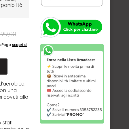
sponibilità
199,00
AppPago
scopri di
 d’aerobica,
con una
 dovuti alla
 stati