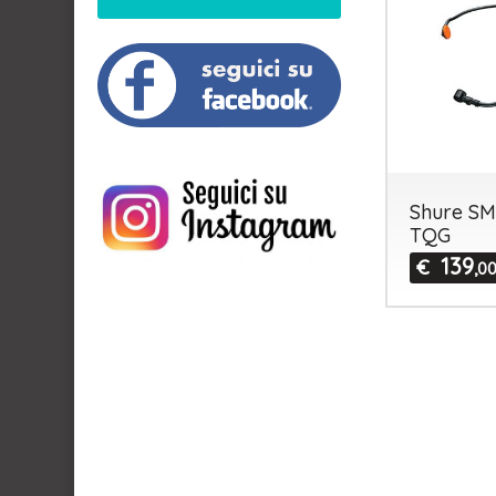
Shure SM
TQG
139
€
,0