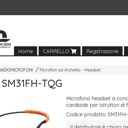
Home
CARRELLO
Registrazione
RADIOMICROFONI
Microfoni ad Archetto - Headset
 SM31FH-TQG
Microfono headset a con
cardioide per Istruttori di 
Codice prodotto:
SM31FH
Il distributore è chiuso pe