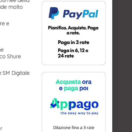
tournée della
ide molto
re e
me
ico Shure
e SM Digitale
r