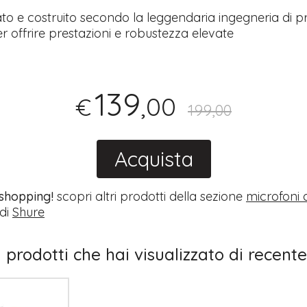
to e costruito secondo la leggendaria ingegneria di p
r offrire prestazioni e robustezza elevate
139
,00
€
199,00
Tutto p
Acquista
ottimo 
velocis
03-08-2
 shopping!
scopri altri prodotti della sezione
microfoni 
di
Shure
I prodotti che hai visualizzato di recente