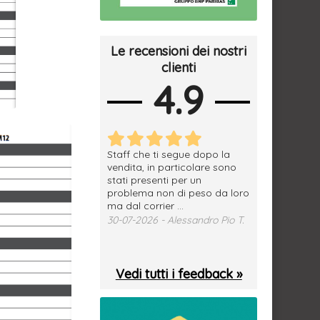
Le recensioni dei nostri
clienti
4.9
erfetto, materiale
Staff che ti segue dopo la
tutto ok, vendi
e spedizione
vendita, in particolare sono
subito a dom
sima, grazie.
stati presenti per un
WhatsApp. Mer
problema non di peso da loro
puntuale
026 - Daniele S.
ma dal corrier ...
29-07-2026 - 
30-07-2026 - Alessandro Pio T.
Vedi tutti i feedback »