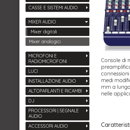
CASSE E SISTEMI AUDIO
MIXER AUDIO
Mixer digitali
Mixer analogici
MICROFONI E
Console di 
RADIOMICROFONI
preamplifica
LUCI
connessioni
medi modific
INSTALLAZIONE AUDIO
mm a lunga 
ALTOPARLANTI E RICAMBI
nelle applic
DJ
PROCESSORI | SEGNALE
AUDIO
Caratteris
ACCESSORI AUDIO