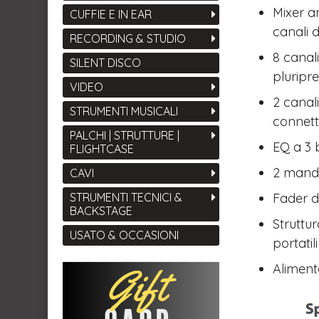
Mixer a
CUFFIE E IN EAR
canali d
RECORDING & STUDIO
8 canal
SILENT DISCO
pluripre
VIDEO
2 canali
STRUMENTI MUSICALI
connett
PALCHI | STRUTTURE |
EQ a 3 
FLIGHTCASE
2 mand
CAVI
Fader d
STRUMENTI TECNICI &
BACKSTAGE
Struttu
USATO & OCCASIONI
portatili
Aliment