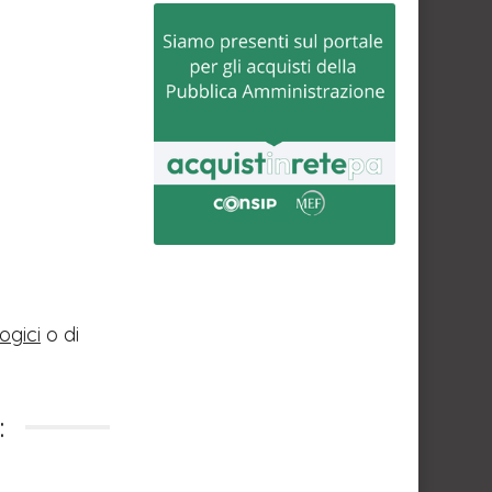
ogici
o di
: