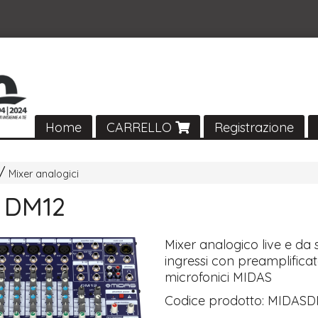
Home
CARRELLO
Registrazione
Mixer analogici
 DM12
Mixer analogico live e da 
ingressi con preamplificat
microfonici
MIDAS
Codice prodotto:
MIDASD