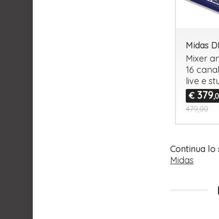
Midas D
Mixer a
16 canal
live e st
379
€
,
479,00
Continua lo
Midas