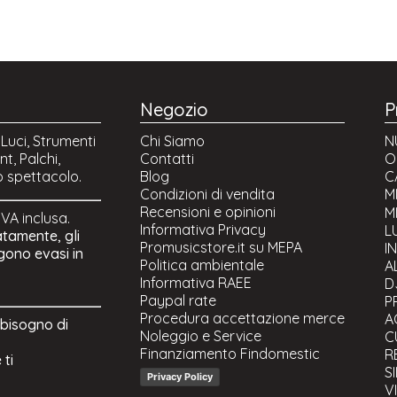
Negozio
P
 Luci, Strumenti
Chi Siamo
N
t, Palchi,
Contatti
O
o spettacolo.
Blog
C
Condizioni di vendita
M
Recensioni e opinioni
Mi
M
 IVA inclusa.
Informativa Privacy
M
L
atamente, gli
Promusicstore.it su MEPA
I
ngono evasi in
Politica ambientale
A
Informativa RAEE
D
Paypal rate
P
Procedura accettazione merce
A
 bisogno di
Noleggio e Service
C
Finanziamento Findomestic
R
 ti
S
Privacy Policy
V