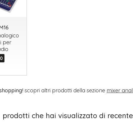
M16
nalogico
i per
udio
00
 shopping!
scopri altri prodotti della sezione
mixer anal
I prodotti che hai visualizzato di recente