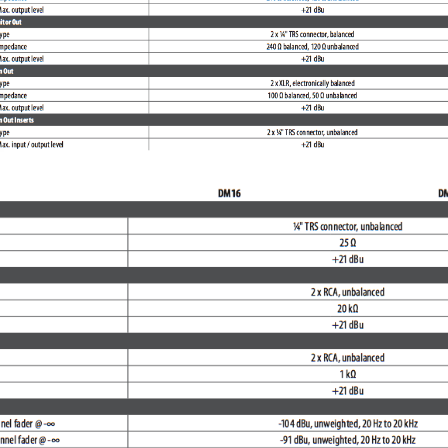
Tutto p
ottimo 
velocis
03-08-2