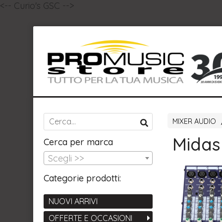
<-- Curio's GSC -->
MIXER AUDIO
Midas
Cerca per marca
Scegli >>
Categorie prodotti:
NUOVI ARRIVI
OFFERTE E OCCASIONI