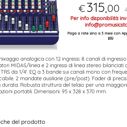
315
,00
€
Per info disponibilità inv
info@promusicstor
Paga a rate sino a 3 mesi con 
più
mixaggio analogica con 12 ingressi. 8 canali di ingres
tori MIDAS/linea e 2 ingressi di linea stereo bilanciati
 TRS da 1/4'. EQ a 3 bande sui canali mono con frequ
abile. 2 mandate ausiliarie (pre/post). Fader di preci
durata. Robusta struttura del telaio per una maggior
azioni portatili. Dimensioni: 95 x 328 x 370 mm.
tiche del prodotto