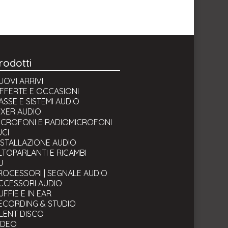
rodotti
UOVI ARRIVI
FFERTE E OCCASIONI
ASSE E SISTEMI AUDIO
IXER AUDIO
xer digitali
ICROFONI E RADIOMICROFONI
ixer analogici
UCI
NSTALLAZIONE AUDIO
LTOPARLANTI E RICAMBI
J
ROCESSORI | SEGNALE AUDIO
CCESSORI AUDIO
UFFIE E IN EAR
ECORDING & STUDIO
ILENT DISCO
IDEO