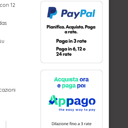
 con 12
das
su
cazioni