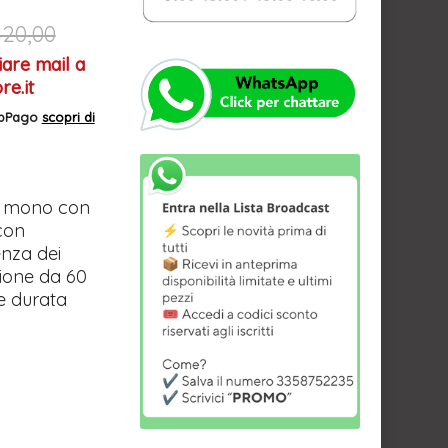
420,00
iare mail a
e.it
AppPago
scopri di
so mono con
 con
enza dei
sione da 60
e durata