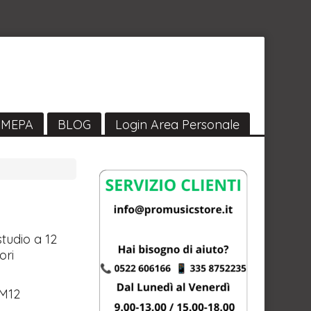
MEPA
BLOG
Login Area Personale
studio a 12
ori
M12