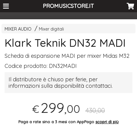
<-- Curio's GSC -->
PROMUSICSTORE.IT
MIXER AUDIO
Mixer digitali
Klark Teknik DN32 MADI
Scheda di espansione
MADI
per mixer Midas M32
Codice prodotto:
DN32MADI
Il distributore è chiuso per ferie, per
informazioni sulla disponibilità contattaci.
299
,00
€
430,00
Paga a rate sino a 3 mesi con AppPago
scopri di più