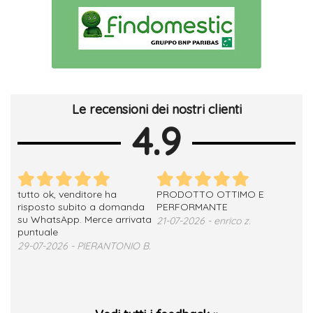
Le recensioni dei nostri clienti
4.9
tutto ok, venditore ha
PRODOTTO OTTIMO E
ho 
no
risposto subito a domanda
PERFORMANTE
sod
su WhatsApp. Merce arrivata
ser
21-07-2026 - enrico z.
loro
puntuale
13-
29-07-2026 - PIERANTONIO B.
 T.