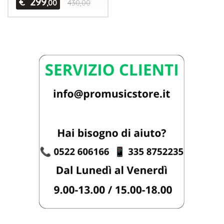
299
€
,00
430,00