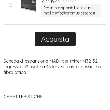
3.149
€
,00
5.523,00
Per info disponibilità inviare
mail a info@promusicstore.it
Acquista
Scheda di espansione MADI per mixer M32. 32
ingressi e 32 uscite a 48 kHz su cavo coassiale o
fibra ottica
CARATTERISTICHE