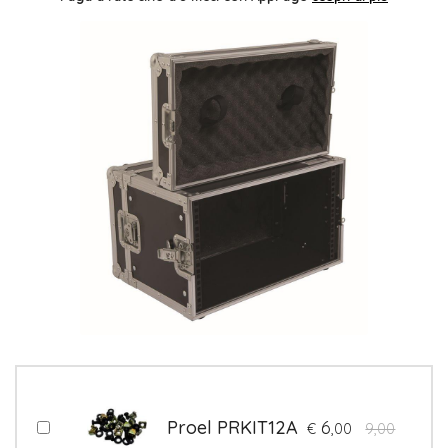
Proel PRKIT12A
6
€
,00
9,00