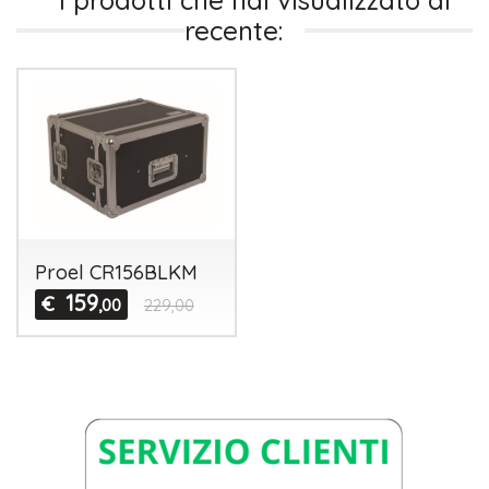
I prodotti che hai visualizzato di
recente:
Proel CR156BLKM
159
€
,00
229,00