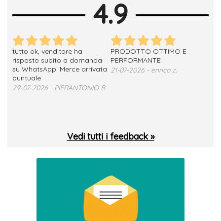
4.9
tutto ok, venditore ha
PRODOTTO OTTIMO E
ho 
no
risposto subito a domanda
PERFORMANTE
sod
su WhatsApp. Merce arrivata
ser
21-07-2026 - enrico z.
loro
puntuale
13-
29-07-2026 - PIERANTONIO B.
 T.
Vedi tutti i feedback »