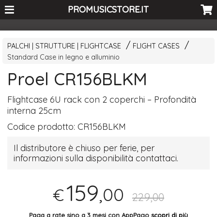
<-- Curio's GSC -->
PROMUSICSTORE.IT
PALCHI | STRUTTURE | FLIGHTCASE
FLIGHT CASES
Standard Case in legno e alluminio
Proel CR156BLKM
Flightcase 6U rack con 2 coperchi – Profondità
interna 25cm
Codice prodotto:
CR156BLKM
Il distributore è chiuso per ferie, per
informazioni sulla disponibilità contattaci.
159
,00
€
229,00
Paga a rate sino a 3 mesi con AppPago
scopri di più