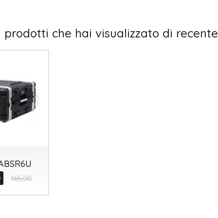
I prodotti che hai visualizzato di recente
Tutto p
ottimo 
velocis
03-08-2
OABSR6U
0
165,00