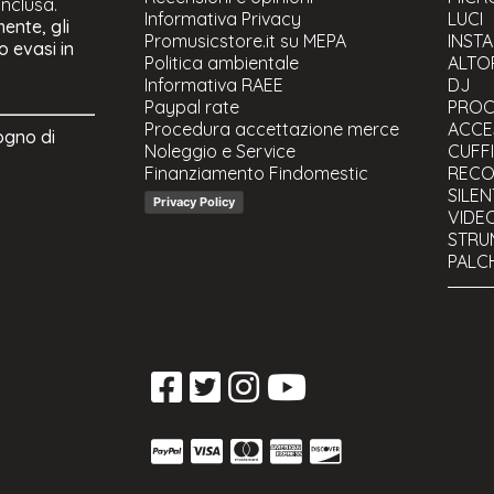
 inclusa.
Informativa Privacy
LUCI
ente, gli
Promusicstore.it su MEPA
INST
o evasi in
Politica ambientale
ALTOP
Informativa RAEE
DJ
Paypal rate
PROC
Procedura accettazione merce
ACCE
ogno di
Noleggio e Service
CUFFI
Finanziamento Findomestic
RECO
SILEN
Privacy Policy
VIDE
STRU
PALCH
PALC
CAVI
AMER
STRU
FLIG
USAT
Stand
CANA
Fligh
DJ C
Valig
Compo
Mobil
Custo