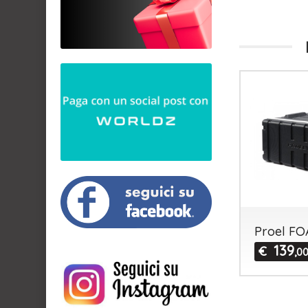
Proel F
139
€
,0