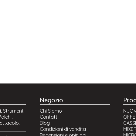
Negozio
Prod
i, Strumenti
Chi Siamo
NUOVI
alchi,
Contatti
OFFE
pettacolo.
Blog
CASSE
Condizioni di vendita
MIXE
Recensioni e opinioni
MICR