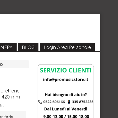
MEPA
BLOG
Login Area Personale
BS
olietilene
na 420 mm
6U
r ferie,