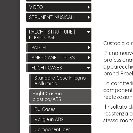
VIDEO
STRUMENTI MUSICALI
PALCHI | STRUTTURE |
FLIGHTCASE
Custodia a r
PALCHI
E' una nuov
AMERICANE - TRUSS
professional
apparecchia
FLIGHT CASES
brand Proel
Standard Case in legno
La caratteri
e alluminio
componenti e
Flight Case in
realizzazion
plastica/ABS
Il risultato
DJ Cases
resistenza a
Valigie in ABS
stesso molt
Componenti per