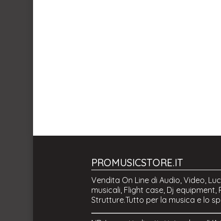
PROMUSICSTORE.IT
Vendita On Line di Audio, Video, Luc
musicali, Flight case, Dj equipment, P
Strutture.Tutto per la musica e lo s