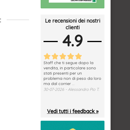
:
Le recensioni dei nostri
clienti
4.9
erfetto, materiale
Staff che ti segue dopo la
tutto ok, vendi
e spedizione
vendita, in particolare sono
subito a dom
sima, grazie.
stati presenti per un
WhatsApp. Mer
problema non di peso da loro
puntuale
026 - Daniele S.
ma dal corrier ...
29-07-2026 - 
30-07-2026 - Alessandro Pio T.
Vedi tutti i feedback »