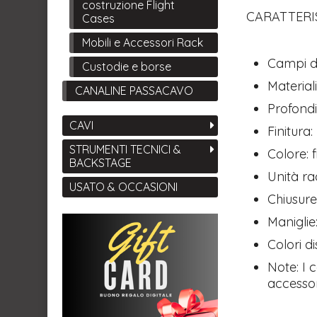
costruzione Flight
CARATTERI
Cases
Mobili e Accessori Rack
Campi di
Custodie e borse
Material
CANALINE PASSACAVO
Profondi
CAVI
Finitura
STRUMENTI TECNICI &
Colore: 
BACKSTAGE
Unità ra
USATO & OCCASIONI
Chiusure
Maniglie
Colori di
Note: I 
accessor