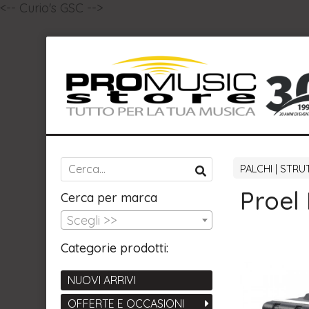
<-- Curio's GSC -->
PALCHI | STRU
Proel
Cerca per marca
Scegli >>
Categorie prodotti:
NUOVI ARRIVI
OFFERTE E OCCASIONI