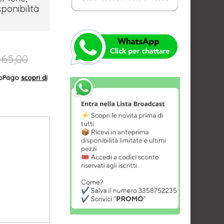
sponibilità
165,00
AppPago
scopri di