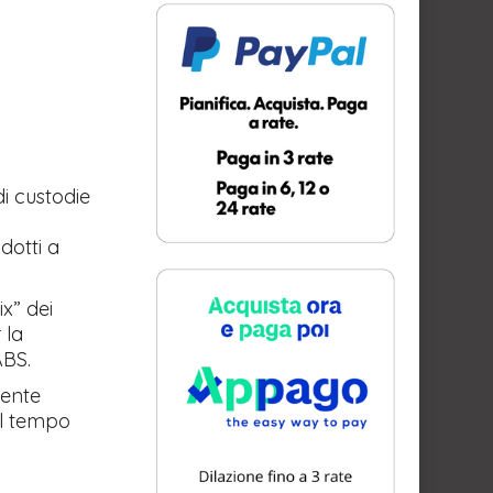
i custodie
dotti a
x” dei
 la
 ABS.
lente
al tempo