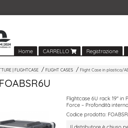
Home
CARRELLO
Registrazione
TTURE | FLIGHTCASE
FLIGHT CASES
Flight Case in plastica/A
 FOABSR6U
Flightcase 6U rack 19" in P
Force – Profondità inter
Codice prodotto:
FOABSR
Il distributore è chiuso pe