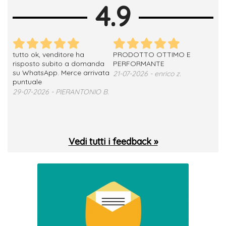
4.9
tutto ok, venditore ha
PRODOTTO OTTIMO E
ho 
no
risposto subito a domanda
PERFORMANTE
sod
su WhatsApp. Merce arrivata
ser
21-07-2026 - enrico z.
loro
puntuale
13-
29-07-2026 - PIERANTONIO B.
 T.
Vedi tutti i feedback »