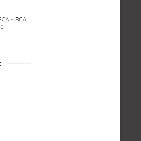
 RCA – RCA
le
: