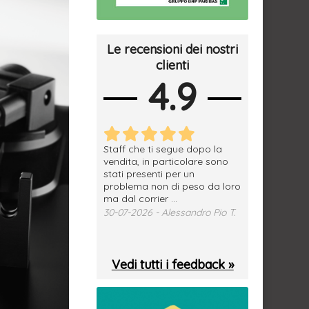
Le recensioni dei nostri
clienti
4.9
erfetto, materiale
Staff che ti segue dopo la
tutto ok, vendi
e spedizione
vendita, in particolare sono
subito a dom
sima, grazie.
stati presenti per un
WhatsApp. Mer
problema non di peso da loro
puntuale
026 - Daniele S.
ma dal corrier ...
29-07-2026 - 
30-07-2026 - Alessandro Pio T.
Vedi tutti i feedback »