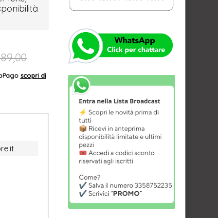
sponibilità
189,00
AppPago
scopri di
re.it