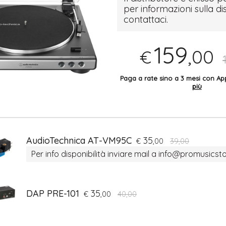
per informazioni sulla di
contattaci.
159
,00
€
Paga a rate sino a 3 mesi con 
più
AudioTechnica AT-VM95C
35
€
,00
39,00
Per info disponibilità inviare mail a info@promusicsto
DAP PRE-101
35
€
,00
40,00