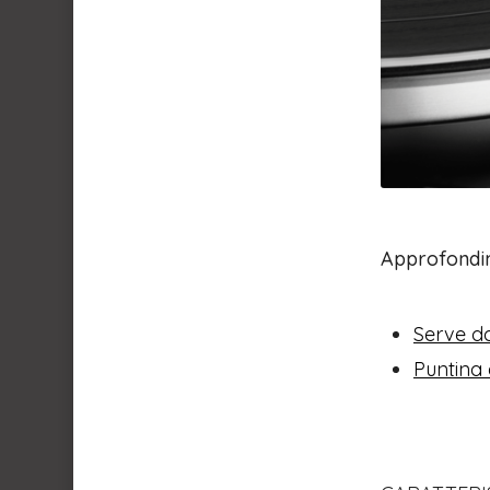
Approfondime
Serve da
Puntina 