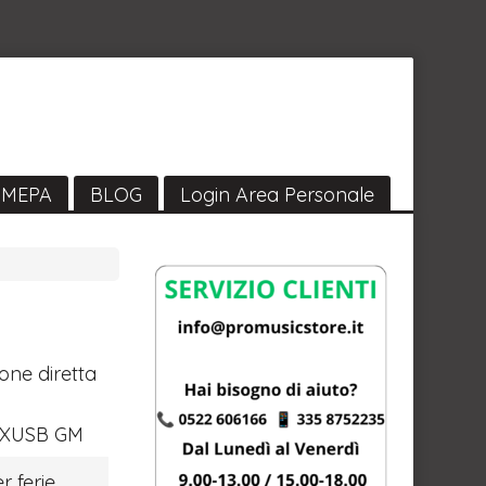
MEPA
BLOG
Login Area Personale
one diretta
0XUSB GM
r ferie,