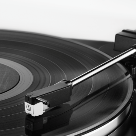
Tutto p
ottimo 
velocis
03-08-2