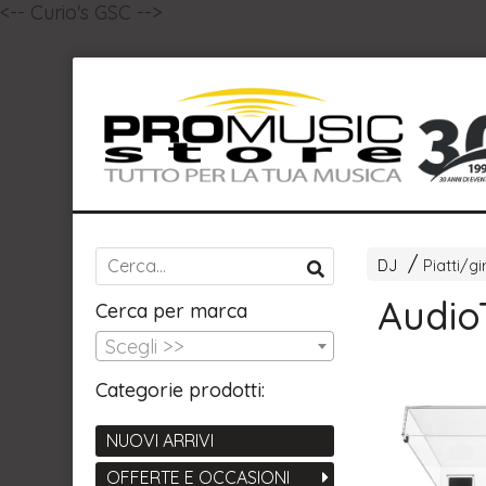
<-- Curio's GSC -->
DJ
Piatti/gi
Audio
Cerca per marca
Scegli >>
Categorie prodotti:
NUOVI ARRIVI
OFFERTE E OCCASIONI