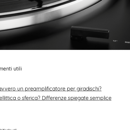
nti utili
vvero un preamplificatore per giradischi?
ellittica o sferica? Differenze spiegate semplice