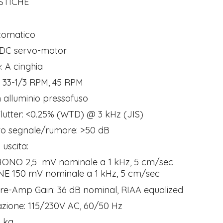
STICHE
utomatico
 DC servo-motor
: A cinghia
: 33-1/3 RPM, 45 RPM
In alluminio pressofuso
utter: <0.25% (WTD) @ 3 kHz (JIS)
o segnale/rumore: >50 dB
i uscita:
5 mV nominale a 1 kHz, 5 cm/sec
mV nominale a 1 kHz, 5 cm/sec
re-Amp Gain: 36 dB nominal, RIAA equalized
azione: 115/230V AC, 60/50 Hz
6 kg