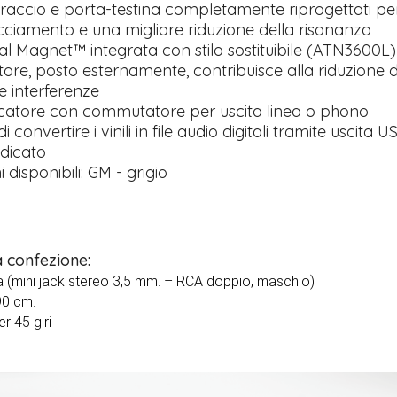
braccio e porta-testina completamente riprogettati pe
acciamento e una migliore riduzione della risonanza
al Magnet™ integrata con stilo sostituibile (ATN3600L)
tore, posto esternamente, contribuisce alla riduzione d
e interferenze
icatore con commutatore per uscita linea o phono
 di convertire i vinili in file audio digitali tramite uscita U
dicato
 disponibili: GM - grigio
a confezione:
a (mini jack stereo 3,5 mm. – RCA doppio, maschio)
90 cm.
r 45 giri