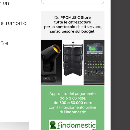
r un
ei rumori di
SB e