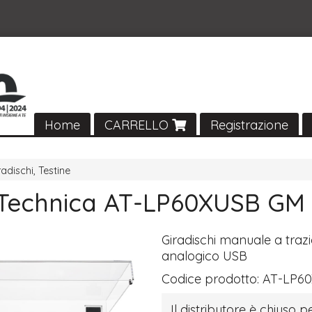
Home
CARRELLO
Registrazione
radischi, Testine
Technica AT-LP60XUSB GM
Giradischi manuale a trazi
analogico
USB
Codice prodotto:
AT-LP6
Il distributore è chiuso pe