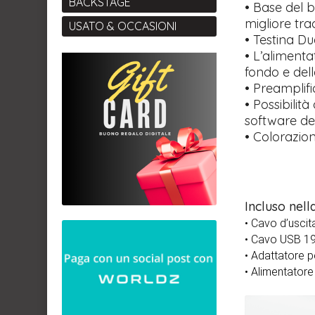
BACKSTAGE
• Base del 
migliore tr
USATO & OCCASIONI
• Testina Du
• L’alimenta
fondo e dell
• Preamplif
• Possibilità
software de
• Colorazioni
Incluso nell
• Cavo d’uscit
• Cavo USB 1
• Adattatore pe
• Alimentatore