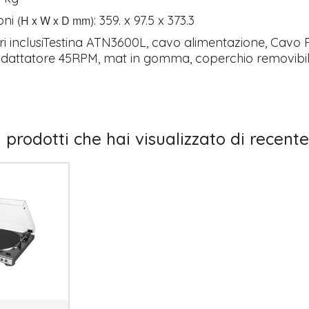
oni
(H x W x D mm)
: 359. x 97.5 x 373.3
i inclusiTestina ATN3600L, cavo alimentazione, Cavo
 adattatore 45RPM, mat in gomma, coperchio removibi
I prodotti che hai visualizzato di recente