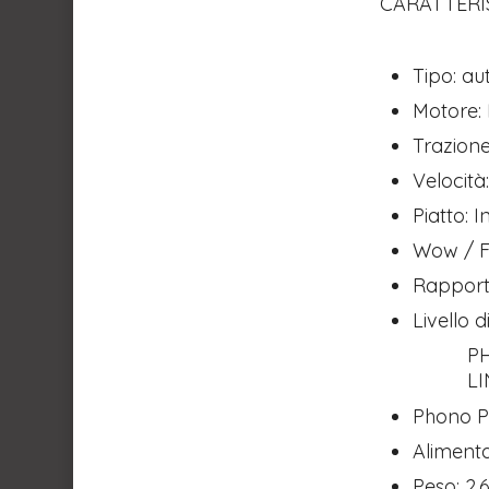
CARATTERI
Tipo: a
Motore:
Trazione
Velocità
Piatto: 
Wow / Fl
Rapport
Livello d
PHONO 2,
LINE 150 
Phono P
Aliment
Peso: 2,