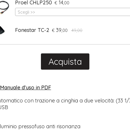
Proel CHLP250
14
€
,00
Scegli >>
Fonestar TC-2
39
€
,00
49,00
Acquista
l Manuale d'uso in PDF
​
utomatico con trazione a cinghia a due velocità: (33 1/
 USB
alluminio pressofuso anti risonanza