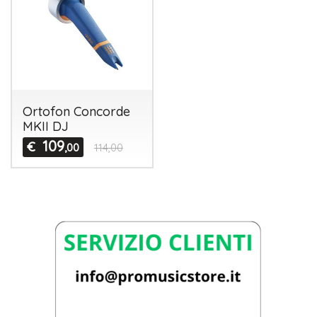
Ortofon Concorde
MKII DJ
109
€
,00
114,00