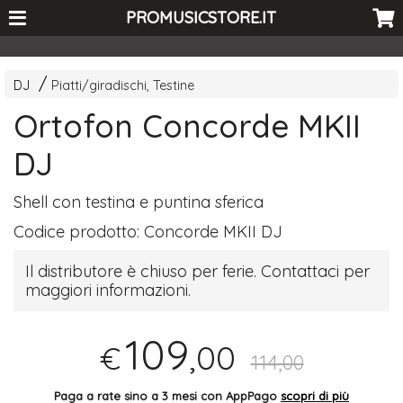
<-- Curio's GSC -->
PROMUSICSTORE.IT
DJ
Piatti/giradischi, Testine
Ortofon Concorde MKII
DJ
Shell con testina e puntina sferica
Codice prodotto:
Concorde MKII DJ
Il distributore è chiuso per ferie. Contattaci per
maggiori informazioni.
109
,00
€
114,00
Paga a rate sino a 3 mesi con AppPago
scopri di più