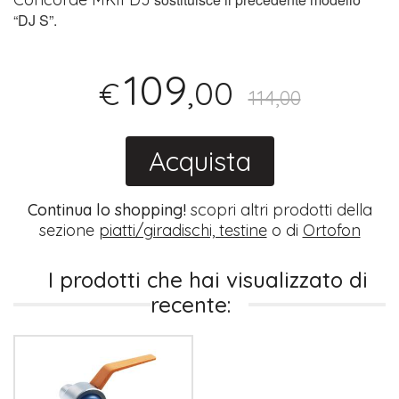
“DJ S”.
109
,00
€
114,00
Acquista
Continua lo shopping!
scopri altri prodotti della
sezione
piatti/giradischi, testine
o di
Ortofon
I prodotti che hai visualizzato di
recente: