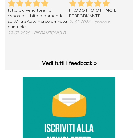
tutto ok, venditore ha
PRODOTTO OTTIMO E
ho 
no
risposto subito a domanda
PERFORMANTE
sod
su WhatsApp. Merce arrivata
ser
21-07-2026 - enrico z.
loro
puntuale
13-
29-07-2026 - PIERANTONIO B.
 T.
Vedi tutti i feedback »